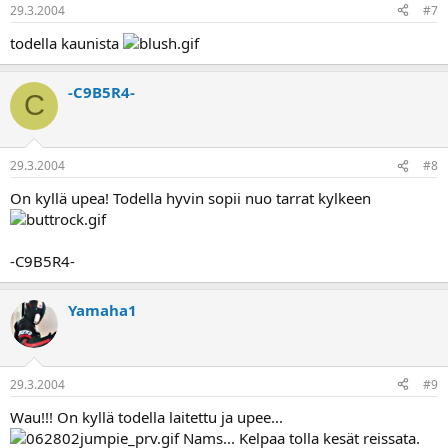
29.3.2004
#7
todella kaunista
-C9B5R4-
C
29.3.2004
#8
On kyllä upea! Todella hyvin sopii nuo tarrat kylkeen
-C9B5R4-
Yamaha1
29.3.2004
#9
Wau!!! On kyllä todella laitettu ja upee...
Nams... Kelpaa tolla kesät reissata.