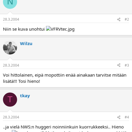
N
a
28.3.2004
#2
Niin se kuva unohtui
Wilzu
28.3.2004
#3
Voi hittolainen, eipä mopottiin enää ainakaan tarvitse mitään
lisätä!!! Tosi hieno!
tkay
T
28.3.2004
#4
..ja vielä NWS:n huggeri noinniinkuin kuorrukkeeksi.. Hieno