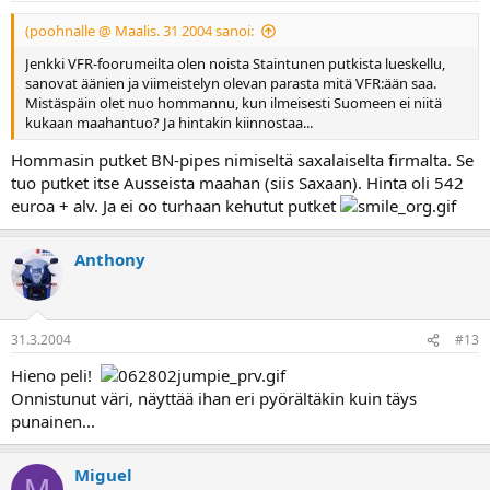
(poohnalle @ Maalis. 31 2004 sanoi:
Jenkki VFR-foorumeilta olen noista Staintunen putkista lueskellu,
sanovat äänien ja viimeistelyn olevan parasta mitä VFR:ään saa.
Mistäspäin olet nuo hommannu, kun ilmeisesti Suomeen ei niitä
kukaan maahantuo? Ja hintakin kiinnostaa...
Hommasin putket BN-pipes nimiseltä saxalaiselta firmalta. Se
tuo putket itse Ausseista maahan (siis Saxaan). Hinta oli 542
euroa + alv. Ja ei oo turhaan kehutut putket
Anthony
31.3.2004
#13
Hieno peli!
Onnistunut väri, näyttää ihan eri pyörältäkin kuin täys
punainen...
Miguel
M