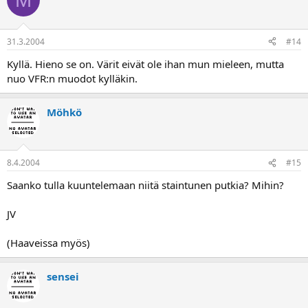
31.3.2004
#14
Kyllä. Hieno se on. Värit eivät ole ihan mun mieleen, mutta
nuo VFR:n muodot kylläkin.
Möhkö
8.4.2004
#15
Saanko tulla kuuntelemaan niitä staintunen putkia? Mihin?
JV
(Haaveissa myös)
sensei