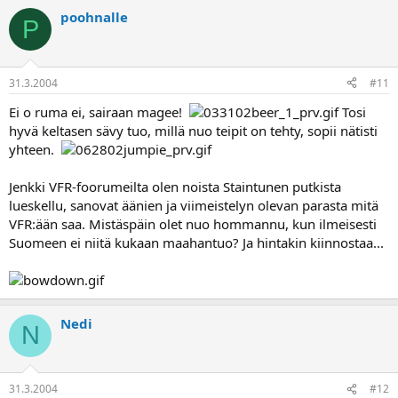
poohnalle
P
31.3.2004
#11
Ei o ruma ei, sairaan magee!
Tosi
hyvä keltasen sävy tuo, millä nuo teipit on tehty, sopii nätisti
yhteen.
Jenkki VFR-foorumeilta olen noista Staintunen putkista
lueskellu, sanovat äänien ja viimeistelyn olevan parasta mitä
VFR:ään saa. Mistäspäin olet nuo hommannu, kun ilmeisesti
Suomeen ei niitä kukaan maahantuo? Ja hintakin kiinnostaa...
Nedi
N
31.3.2004
#12