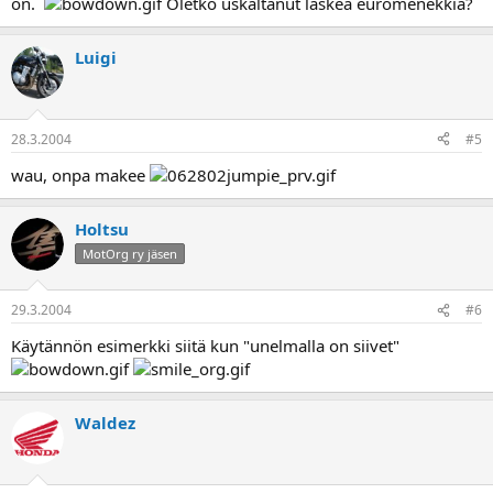
on.
Oletko uskaltanut laskea euromenekkiä?
Luigi
28.3.2004
#5
wau, onpa makee
Holtsu
MotOrg ry jäsen
29.3.2004
#6
Käytännön esimerkki siitä kun "unelmalla on siivet"
Waldez