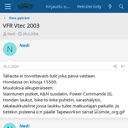
Kirjaudu sisään
Rekisteröidy
Oma pyöräni
VFR Vtec 2003
K
A
Nedi
28.3.2004
e
l
s
o
Nedi
N
k
i
u
t
s
u
t
s
28.3.2004
#1
e
p
l
ä
Tällaista ei toivottavasti tule joka päivä vastaan.
u
i
Hondassa on kilsoja 15500.
n
v
Muutoksia alkuperäiseen:
a
ä
Staintunen putket, K&N suodatin, Power Commande III,
l
Hondan laukut, bike-to-bike puhelin, varashälytin,
o
takalaukkuteline jossa laukku tulee matkustajan paikalle. Ja
i
t
tietekin pisteenä ii:n päälle Tapeworksin tarrat
t
a
Nedi
j