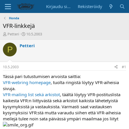
Kirjaudu sisään
Rekisteröidy
Honda
VFR-linkkejä
K
A
Petteri
10.5.2003
e
l
s
o
Petteri
P
k
i
u
t
s
u
t
s
10.5.2003
#1
e
p
l
ä
Tässä pari tutustumisen arvoista saittia:
u
i
VFR-webring homepage
, tuolta ringistä löytyy VFR-aiheisia
n
v
sivuja.
a
ä
VFR-mailing list sekä arkistot
, täältä löytyy VFR-postituslista
l
kaikesta VFR:n liittyvästä sekä arkistot kaikista lähetetyistä
o
kysymyksistä ja vastauksista. Varmasti saat vastauksen
i
t
kysymyksiisi VFR:stä mutta varaudu siihen että VFR-aiheisia
t
meilejä tulee noin sata päivässä ympäri maailmaa jos liityt
a
j