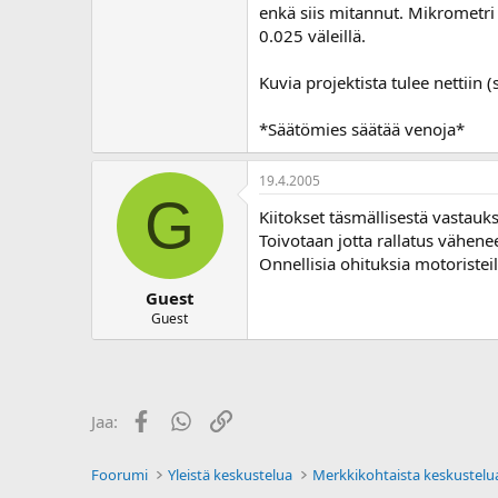
enkä siis mitannut. Mikrometri 
0.025 väleillä.
Kuvia projektista tulee nettiin 
*Säätömies säätää venoja*
19.4.2005
G
Kiitokset täsmällisestä vastauks
Toivotaan jotta rallatus vähenee
Onnellisia ohituksia motoristei
Guest
Guest
Facebook
WhatsApp
Linkki
Jaa:
Foorumi
Yleistä keskustelua
Merkkikohtaista keskustelu