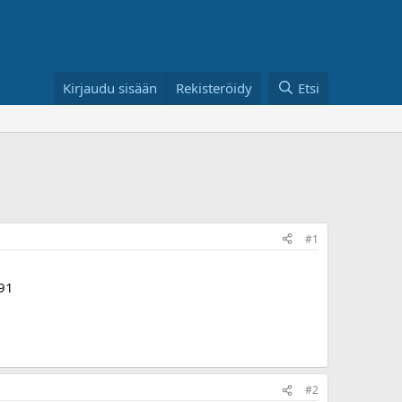
Kirjaudu sisään
Rekisteröidy
Etsi
#1
91
#2