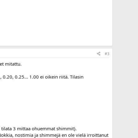
#3
et mitattu.
20, 0.25... 1.00 ei oikein riitä. Tilasin
ää tilata 3 mittaa ohuemmat shimmit).
kkia, nostimia ja shimmejä en ole vielä irroittanut