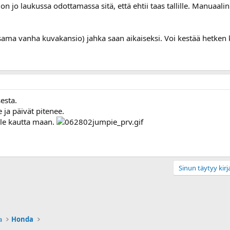
on jo laukussa odottamassa sitä, että ehtii taas tallille. Manuaal
(sama vanha kuvakansio) jahka saan aikaiseksi. Voi kestää hetken k
esta.
 ja päivät pitenee.
lle kautta maan.
Sinun täytyy kirja
a
Honda