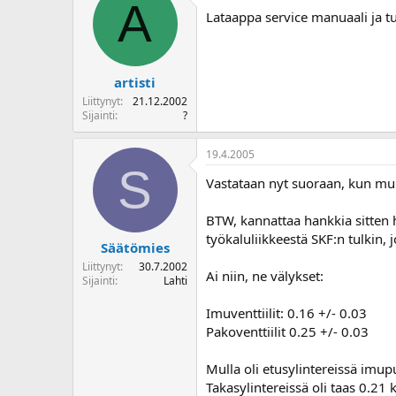
A
o
Lataappa service manuaali ja tut
i
t
t
a
artisti
j
Liittynyt
21.12.2002
a
Sijainti
?
19.4.2005
S
Vastataan nyt suoraan, kun mull
BTW, kannattaa hankkia sitten hi
työkaluliikkeestä SKF:n tulkin, j
Säätömies
Liittynyt
30.7.2002
Ai niin, ne välykset:
Sijainti
Lahti
Imuventtiilit: 0.16 +/- 0.03
Pakoventtiilit 0.25 +/- 0.03
Mulla oli etusylintereissä imup
Takasylintereissä oli taas 0.21