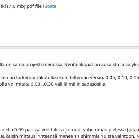
ki (7.6 mb) pdf file
tuosta
a on sama projekti menossa. Venttiilikopat on aukaistu ja välyks
eman tarkempi rakotulkki kuin bilteman versio. 0.05, 0.10, 0.15, 0.
olla voi mitata 0.03...0.30 välillä millin sadasosilla.
uolella 0.09 parissa venttiilissä ja muut vähemmän pielessä (pit
 kaukaisin mittaus. Yhteensä menee 11 shimmiä 16:sta vaihtoon. No