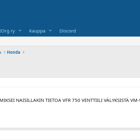
Org ry
Kauppa
Discord
a
Honda
IKSEI NAISILLAKIN TIETOA VFR 750 VENTTIILI VÄLYKSISTÄ VM-