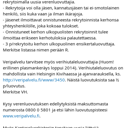
rekrytoimalla uusia verenluovuttajia.
a
- Rekrytoija voi olla jäsen, kannatusjäsen tai ei-smotolainen
henkilö, siis kuka vaan ja ilman ikärajoja.
- Jäsenet ilmoittavat onnistuneesta rekrytoinnista kerhonsa
yhteyshenkilölle, joka kokoaa tulokset.
- Onnistuneet kerhon ulkopuolisten rekrytoinnit tulee
ilmoittaa erikseen kerhotuloksia palautettaessa.
- 3 p/rekrytoitu kerhon ulkopuolinen ensikertaluovuttaja.
Merkitse listassa nimen perään R.
Veripalvelu tarvitsee myös verihiutaleluovuttajia (Huom!
erillinen plasmankeräys loppui 2014). Verihiutaleluovutus on
mahdollista vain Helsingin Kivihaassa ja ajanvarauksella, ks.
http://veripalvelu.fi/www/3450
. Näistä luovutuksista saa ½
p/luovutus.
Merkitse VH.
Kysy verenluovutuksen edellytyksistä maksuttomasta
numerosta 0800 0 5801 ja etsi lähin luovutuspisteesi
www.veripalvelu.fi
.
Myös Kantasolurekisteriin tarvitaan uusia liittyjiä.