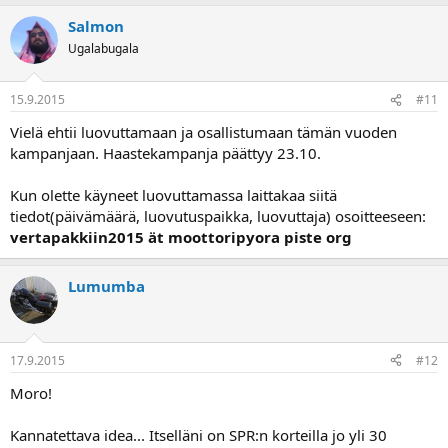
Salmon
Ugalabugala
15.9.2015
#11
Vielä ehtii luovuttamaan ja osallistumaan tämän vuoden
kampanjaan. Haastekampanja päättyy 23.10.
Kun olette käyneet luovuttamassa laittakaa siitä
tiedot(päivämäärä, luovutuspaikka, luovuttaja) osoitteeseen:
vertapakkiin2015 ät moottoripyora piste org
Lumumba
17.9.2015
#12
Moro!
Kannatettava idea... Itselläni on SPR:n korteilla jo yli 30