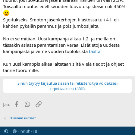
huono, jos luovutus% jäsenmäärään nähden on vain 2,3%.
Toisaalta muutos edellisvuoden luovutuspisteisiin oli 450%
Sijoitukseksi Smoton jäsenkerhojen tilastossa tuli 41. eli
kahden pykälän parannus ja pois jumbosijalta.
No ei se mitään. Uusi kampanja alkaa 1.2. ja meillä on
tässäkin asiassa parantamisen varaa. Lisätietoja uudesta
kampanjasta ja viime vuoden tuoloksista
täältä
Kun uusi kamppis alkaa laitetaan siitä vielä tiedot ja ohjeet
tänne foorumille.
Sinun täytyy kirjautua sisään tai rekisteröityä voidaksesi
kirjoittaaksesi täällä.
Facebook
WhatsApp
Linkki
Jaa:
Etusivun uutiset
Finnish (FI)