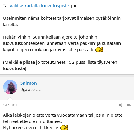
Tai
valitse kartalta luovutuspiste
, jne ...
Useinmiten nämä kohteet tarjoavat ilmaisen pysäköinnin
läheltä.
Heitän vinkin: Suunnitellaan ajoreitti johonkin
luovutuskohteeseen, annetaan 'verta pakkiin' ja kuitataan
käynti ohjeen mukaan ja myös tälle palstalle
(Meikälle piisaa jo toteutuneet 152 pussillista täysveren
luovutusta).
Salmon
Ugalabugala
14.5.2015
#6
Aika laiskojan olette verta vuodattamaan tai jos niin olette
tehneet ette ole ilmoittaneet.
Nyt oikeesti veret liikkeelle.