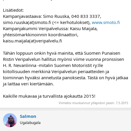
Lisätiedot:
Kampanjavastaava: Simo Ruuska, 040 833 3337,
simo.ruuska(at)smoto.fi (<= kerhotulokset),
www.smoto.fi
Kampanjakummi Veripalvelussa: Kaisu Maijala,
yhteisömarkkinoinnin koordinaattori,
kaisu.maijala(at)veripalvelu.fi
Tähän loppuun onkin hyvä mainita, että Suomen Punaisen
Ristin Veripalvelun hallitus myönsi viime vuonna pronssisen
H. R. Nevanlinna -mitalin Suomen Motoristit ry:lle
kiitollisuuden merkkinä Veripalvelun periaatteiden ja
toiminnan hyväksi annetusta panoksesta. Tästä on hyvä jatkaa
ja laittaa veri kiertämään.
Kaikille mukavaa ja turvallista ajokautta 2015!
Viimeksi muokannut ylläpidon jäsen:
7.5.2015
Salmon
Ugalabugala