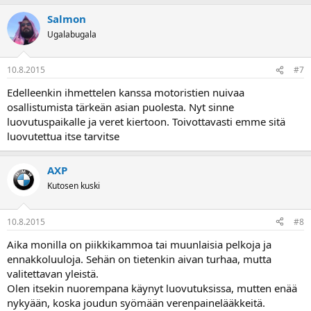
Salmon
Ugalabugala
10.8.2015
#7
Edelleenkin ihmettelen kanssa motoristien nuivaa
osallistumista tärkeän asian puolesta. Nyt sinne
luovutuspaikalle ja veret kiertoon. Toivottavasti emme sitä
luovutettua itse tarvitse
AXP
Kutosen kuski
10.8.2015
#8
Aika monilla on piikkikammoa tai muunlaisia pelkoja ja
ennakkoluuloja. Sehän on tietenkin aivan turhaa, mutta
valitettavan yleistä.
Olen itsekin nuorempana käynyt luovutuksissa, mutten enää
nykyään, koska joudun syömään verenpainelääkkeitä.