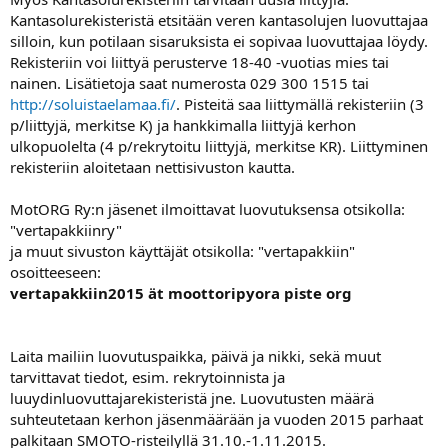
Kantasolurekisteristä etsitään veren kantasolujen luovuttajaa
silloin, kun potilaan sisaruksista ei sopivaa luovuttajaa löydy.
Rekisteriin voi liittyä perusterve 18-40 -vuotias mies tai
nainen. Lisätietoja saat numerosta 029 300 1515 tai
http://soluistaelamaa.fi/
. Pisteitä saa liittymällä rekisteriin (3
p/liittyjä, merkitse K) ja hankkimalla liittyjä kerhon
ulkopuolelta (4 p/rekrytoitu liittyjä, merkitse KR). Liittyminen
rekisteriin aloitetaan nettisivuston kautta.
MotORG Ry:n jäsenet ilmoittavat luovutuksensa otsikolla:
"vertapakkiinry"
ja muut sivuston käyttäjät otsikolla: "vertapakkiin"
osoitteeseen:
vertapakkiin2015 ät moottoripyora piste org
Laita mailiin luovutuspaikka, päivä ja nikki, sekä muut
tarvittavat tiedot, esim. rekrytoinnista ja
luuydinluovuttajarekisteristä jne. Luovutusten määrä
suhteutetaan kerhon jäsenmäärään ja vuoden 2015 parhaat
palkitaan SMOTO-risteilyllä 31.10.-1.11.2015.