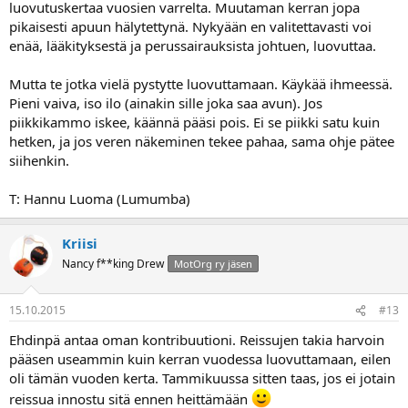
luovutuskertaa vuosien varrelta. Muutaman kerran jopa
pikaisesti apuun hälytettynä. Nykyään en valitettavasti voi
enää, lääkityksestä ja perussairauksista johtuen, luovuttaa.
Mutta te jotka vielä pystytte luovuttamaan. Käykää ihmeessä.
Pieni vaiva, iso ilo (ainakin sille joka saa avun). Jos
piikkikammo iskee, käännä pääsi pois. Ei se piikki satu kuin
hetken, ja jos veren näkeminen tekee pahaa, sama ohje pätee
siihenkin.
T: Hannu Luoma (Lumumba)
Kriisi
Nancy f**king Drew
MotOrg ry jäsen
15.10.2015
#13
Ehdinpä antaa oman kontribuutioni. Reissujen takia harvoin
pääsen useammin kuin kerran vuodessa luovuttamaan, eilen
oli tämän vuoden kerta. Tammikuussa sitten taas, jos ei jotain
reissua innostu sitä ennen heittämään