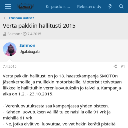
Kirjaudu sisään
Rekisteröidy
Etusivun uutiset
Verta pakkiin hallitusti 2015
K
A
Salmon
7.4.2015
e
l
s
o
Salmon
k
i
Ugalabugala
u
t
s
u
t
s
7.4.2015
#1
e
p
l
ä
Verta pakkiin hallitusti on jo 18. haastekampanja SMOTOn
u
i
jäsenkerhoille ja muillekin motoristeille. Motoristit toivotaan
n
v
liikkeelle hallittuihin verenluovutuksiin jo talvella. Kampanja-
a
ä
aika on 1.2. - 23.10.2015.
l
o
- Verenluovutuksesta saa kampanjassa yhden pisteen.
i
t
- Kahden luovutuksen välillä tulee naisilla olla 91 vrk ja
t
miehillä 61 vrk.
a
- Ne, jotka eivät voi luovuttaa, voivat hekin kerätä pisteitä
j