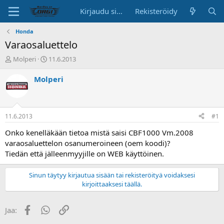
Kirjaudu sisään
Rekisteröidy
Honda
Varaosaluettelo
K
A
Molperi
11.6.2013
e
l
s
o
Molperi
k
i
u
t
s
u
t
s
11.6.2013
#1
e
p
l
ä
Onko kenelläkään tietoa mistä saisi CBF1000 Vm.2008
u
i
varaosaluettelon osanumeroineen (oem koodi)?
n
v
Tiedän että jälleenmyyjille on WEB käyttöinen.
a
ä
l
Sinun täytyy kirjautua sisään tai rekisteröityä voidaksesi
o
kirjoittaaksesi täällä.
i
t
t
Facebook
WhatsApp
Linkki
Jaa:
a
j