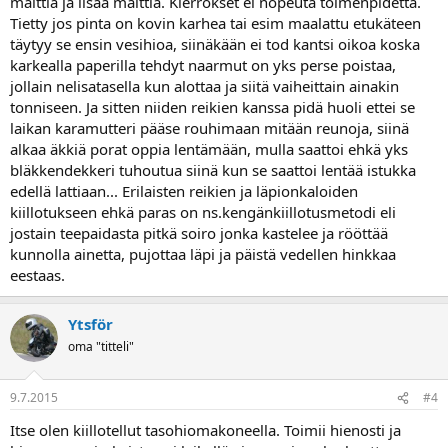
malttia ja lisää malttia. Kierrokset ei nopeuta toimenpidettä.
Tietty jos pinta on kovin karhea tai esim maalattu etukäteen
täytyy se ensin vesihioa, siinäkään ei tod kantsi oikoa koska
karkealla paperilla tehdyt naarmut on yks perse poistaa,
jollain nelisatasella kun alottaa ja siitä vaiheittain ainakin
tonniseen. Ja sitten niiden reikien kanssa pidä huoli ettei se
laikan karamutteri pääse rouhimaan mitään reunoja, siinä
alkaa äkkiä porat oppia lentämään, mulla saattoi ehkä yks
bläkkendekkeri tuhoutua siinä kun se saattoi lentää istukka
edellä lattiaan... Erilaisten reikien ja läpionkaloiden
kiillotukseen ehkä paras on ns.kengänkiillotusmetodi eli
jostain teepaidasta pitkä soiro jonka kastelee ja rööttää
kunnolla ainetta, pujottaa läpi ja päistä vedellen hinkkaa
eestaas.
Ytsför
oma "titteli"
9.7.2015
#4
Itse olen kiillotellut tasohiomakoneella. Toimii hienosti ja