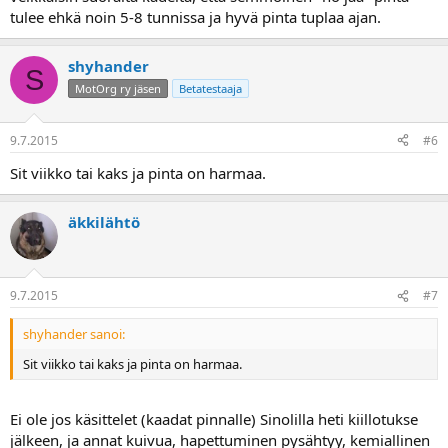
siinäkään ei tod kantsi oikoa koska karkealla paperilla tehdyt
tulee ehkä noin 5-8 tunnissa ja hyvä pinta tuplaa ajan.
naarmut on yks perse poistaa, jollain nelisatasella kun alottaa ja siitä
vaiheittain ainakin tonniseen. Ja sitten niiden reikien kanssa pidä
huoli ettei se laikan karamutteri pääse rouhimaan mitään reunoja,
shyhander
S
siinä alkaa äkkiä porat oppia lentämään, mulla saattoi ehkä yks
MotOrg ry jäsen
Betatestaaja
bläkkendekkeri tuhoutua siinä kun se saattoi lentää istukka edellä
lattiaan... Erilaisten reikien ja läpionkaloiden kiillotukseen ehkä paras
on ns.kengänkiillotusmetodi eli jostain teepaidasta pitkä soiro jonka
9.7.2015
#6
kastelee ja rööttää kunnolla ainetta, pujottaa läpi ja päistä vedellen
hinkkaa eestaas.
Sit viikko tai kaks ja pinta on harmaa.
äkkilähtö
9.7.2015
#7
shyhander sanoi:
Sit viikko tai kaks ja pinta on harmaa.
Ei ole jos käsittelet (kaadat pinnalle) Sinolilla heti kiillotukse
jälkeen, ja annat kuivua, hapettuminen pysähtyy, kemiallinen