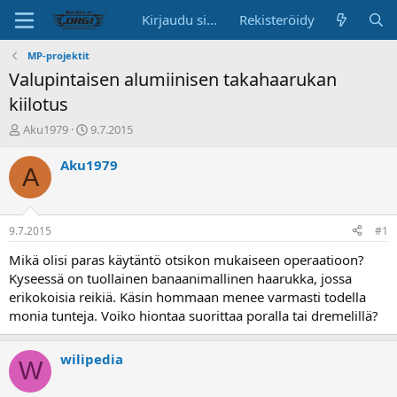
Kirjaudu sisään
Rekisteröidy
MP-projektit
Valupintaisen alumiinisen takahaarukan
kiilotus
K
A
Aku1979
9.7.2015
e
l
s
o
Aku1979
A
k
i
u
t
s
u
t
s
9.7.2015
#1
e
p
l
ä
Mikä olisi paras käytäntö otsikon mukaiseen operaatioon?
u
i
Kyseessä on tuollainen banaanimallinen haarukka, jossa
n
v
erikokoisia reikiä. Käsin hommaan menee varmasti todella
a
ä
monia tunteja. Voiko hiontaa suorittaa poralla tai dremelillä?
l
o
i
wilipedia
W
t
t