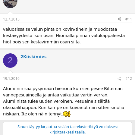
12.7.2015
#11
valuosissa se valun pinta on kovin/tihein ja muodostaa
kestävyydestä ison osan. Hiomalla pinnan valukappaleesta
hiot pois sen kestävimmän osan siitä.
2Kiiskimies
2
19.1.2016
#12
Alumiinin saa pysymään hienona kun sen pesee Bilteman
vannepesuaineella ja antaa vaikuttaa vartin verran.
Alumiinista tulee uuden veroinen. Pesuaine sisältää
oksoaalihappoa. Kun kampe on kuivanut niin sitten sinolia
niskaan. Ite olen näin tehnyt.
Sinun täytyy kirjautua sisään tai rekisteröityä voidaksesi
kirjoittaaksesi täällä.