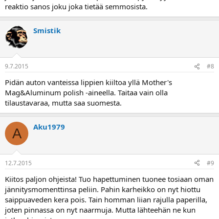
reaktio sanos joku joka tietää semmosista.
Smistik
9.7.2015
#8
Pidän auton vanteissa lippien kiiltoa yllä Mother's
Mag&Aluminum polish -aineella. Taitaa vain olla
tilaustavaraa, mutta saa suomesta.
Aku1979
A
12.7.2015
#9
Kiitos paljon ohjeista! Tuo hapettuminen tuonee tosiaan oman
jännitysmomenttinsa peliin. Pahin karheikko on nyt hiottu
saippuaveden kera pois. Tain homman liian rajulla paperilla,
joten pinnassa on nyt naarmuja. Mutta lähteehän ne kun