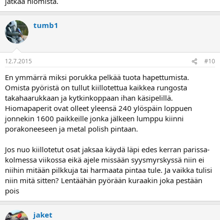
jatkaa hiomista.
tumb1
12.7.2015
#10
En ymmärrä miksi porukka pelkää tuota hapettumista.
Omista pyöristä on tullut kiillotettua kaikkea rungosta
takahaarukkaan ja kytkinkoppaan ihan käsipelillä.
Hiomapaperit ovat olleet yleensä 240 ylöspäin loppuen
jonnekin 1600 paikkeille jonka jälkeen lumppu kiinni
porakoneeseen ja metal polish pintaan.
Jos nuo kiillotetut osat jaksaa käydä läpi edes kerran parissa-
kolmessa viikossa eikä ajele missään syysmyrskyssä niin ei
niihin mitään pilkkuja tai harmaata pintaa tule. Ja vaikka tulisi
niin mitä sitten? Lentäähän pyörään kuraakin joka pestään
pois
jaket