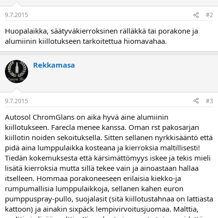
a
j
9.7.2015
#2
a
Huopalaikka, säätyväkierroksinen rälläkkä tai porakone ja
alumiinin kiillotukseen tarkoitettua hiomavahaa.
Rekkamasa
9.7.2015
#3
Autosol ChromGlans on aika hyvä aine alumiinin
kiillotukseen. Farecla menee kanssa. Oman rst pakosarjan
kiillotin noiden sekoituksella. Sitten sellanen nyrkkisääntö että
pidä aina lumppulaikka kosteana ja kierroksia maltillisesti!
Tiedän kokemuksesta että kärsimättömyys iskee ja tekis mieli
lisätä kierroksia mutta sillä tekee vain ja ainoastaan hallaa
itselleen. Hommaa porakoneeseen erilaisia kiekko-ja
rumpumallisia lumppulaikkoja, sellanen kahen euron
pumppuspray-pullo, suojalasit (sitä kiillotustahnaa on lattiasta
kattoon) ja ainakin sixpäck lempivirvoitusjuomaa. Malttia,