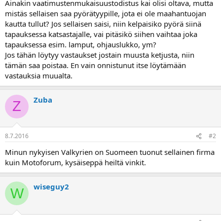
Ainakin vaatimustenmukaisuustodistus kai olisi oltava, mutta
a
mistäs sellaisen saa pyörätyypille, jota ei ole maahantuojan
kautta tullut? Jos sellaisen saisi, niin kelpaisiko pyörä siinä
tapauksessa katsastajalle, vai pitäsikö siihen vaihtaa joka
tapauksessa esim. lamput, ohjauslukko, ym?
Jos tähän löytyy vastaukset jostain muusta ketjusta, niin
tämän saa poistaa. En vain onnistunut itse löytämään
vastauksia muualta.
Zuba
Z
8.7.2016
#2
Minun nykyisen Valkyrien on Suomeen tuonut sellainen firma
kuin Motoforum, kysäiseppä heiltä vinkit.
wiseguy2
W