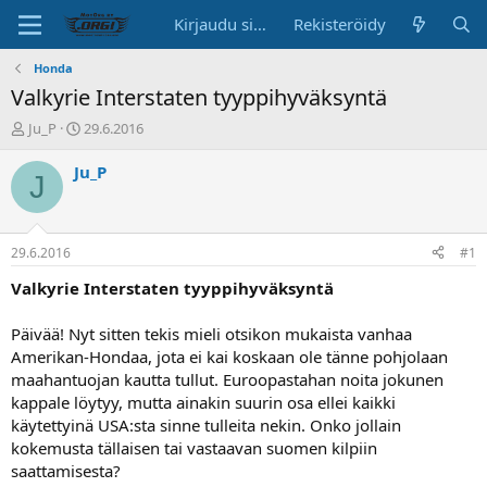
Kirjaudu sisään
Rekisteröidy
Honda
Valkyrie Interstaten tyyppihyväksyntä
K
A
Ju_P
29.6.2016
e
l
s
o
Ju_P
J
k
i
u
t
s
u
t
s
29.6.2016
#1
e
p
l
ä
Valkyrie Interstaten tyyppihyväksyntä
u
i
n
v
Päivää! Nyt sitten tekis mieli otsikon mukaista vanhaa
a
ä
Amerikan-Hondaa, jota ei kai koskaan ole tänne pohjolaan
l
maahantuojan kautta tullut. Euroopastahan noita jokunen
o
kappale löytyy, mutta ainakin suurin osa ellei kaikki
i
t
käytettyinä USA:sta sinne tulleita nekin. Onko jollain
t
kokemusta tällaisen tai vastaavan suomen kilpiin
a
saattamisesta?
j