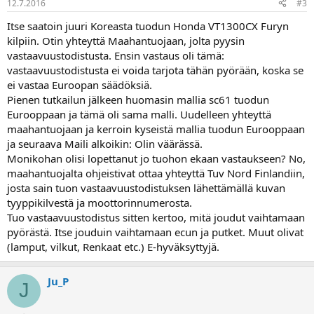
12.7.2016
#3
Itse saatoin juuri Koreasta tuodun Honda VT1300CX Furyn
kilpiin. Otin yhteyttä Maahantuojaan, jolta pyysin
vastaavuustodistusta. Ensin vastaus oli tämä:
vastaavuustodistusta ei voida tarjota tähän pyörään, koska se
ei vastaa Euroopan säädöksiä.
Pienen tutkailun jälkeen huomasin mallia sc61 tuodun
Eurooppaan ja tämä oli sama malli. Uudelleen yhteyttä
maahantuojaan ja kerroin kyseistä mallia tuodun Eurooppaan
ja seuraava Maili alkoikin: Olin väärässä.
Monikohan olisi lopettanut jo tuohon ekaan vastaukseen? No,
maahantuojalta ohjeistivat ottaa yhteyttä Tuv Nord Finlandiin,
josta sain tuon vastaavuustodistuksen lähettämällä kuvan
tyyppikilvestä ja moottorinnumerosta.
Tuo vastaavuustodistus sitten kertoo, mitä joudut vaihtamaan
pyörästä. Itse jouduin vaihtamaan ecun ja putket. Muut olivat
(lamput, vilkut, Renkaat etc.) E-hyväksyttyjä.
Ju_P
J