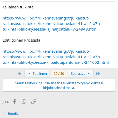
Tällainen tulkinta:
https://www.liipo.fi/liikennevahingot/julkaistut-
ratkaisusuositukset/liikennevakuutuslain-41-a-c2-a7n-
tulkinta.-oliko-kyseessa-lajiharjoittelu-lv-24948.html
Edit: toinen krossista
https://www.liipo.fi/liikennevahingot/julkaistut-
ratkaisusuositukset/liikennevakuutuslain-41-a-c2-a7n-
tulkinta.-oliko-kyseessa-kilpailutapahtuma-lv-241602.html
First
Last
Edellinen
29 / 30
Seuraava
Sinun täytyy kirjautua sisään tai rekisteröityä voidaksesi
kirjoittaaksesi täällä.
Facebook
WhatsApp
Linkki
Jaa:
Ratailu