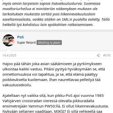
myös omiin tarpeisiin sopiva lisävakuutusturva. Suomessa
moottoriurheilua ei ministeriön näkemyksen mukaan ole
tarkoituksen mukaista siirtää pois liikennevakuutuslain
soveltamisalasta, vaikka sitäkin on SML:n puolelta esitetty. Tällä
hetkellä työ kohdistuu lain epäkohtien ratkaisemiseen.
PoS
Super Retard
MotOrg ry jäsen
16.4.2025
#570
Hajoo pää tähän joka asian säätämiseen ja pyrkimykseen
ulkoistaa kaikki vastuu. Pitäisi pystyä hyväksymään se, että
onnettomuuksia voi tapahtua, ja se, että elämä päättyy
poikkeuksetta kuolemaan. Ihan naurettavaa pelleilyä tää
vakuutussekoilu.
Ajatellaan nyt vaikka sitä, kun pikku-PoS ajoi vuonna 1985
Vahijärven crossiradan vieressä olevalla pikkuradalla
ensimetrejään Yammun PW50:llä. Ei ollut liikennevakuutusta.
Nykyään sellainen vaaditaan. MIKSI? Ei sillä vehkeellä saa