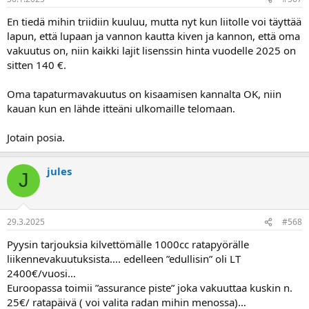
En tiedä mihin triidiin kuuluu, mutta nyt kun liitolle voi täyttää
lapun, että lupaan ja vannon kautta kiven ja kannon, että oma
vakuutus on, niin kaikki lajit lisenssin hinta vuodelle 2025 on
sitten 140 €.
Oma tapaturmavakuutus on kisaamisen kannalta OK, niin
kauan kun en lähde itteäni ulkomaille telomaan.
Jotain posia.
jules
J
29.3.2025
#568
Pyysin tarjouksia kilvettömälle 1000cc ratapyörälle
liikennevakuutuksista…. edelleen ”edullisin” oli LT
2400€/vuosi…
Euroopassa toimii ”assurance piste” joka vakuuttaa kuskin n.
25€/ ratapäivä ( voi valita radan mihin menossa)…