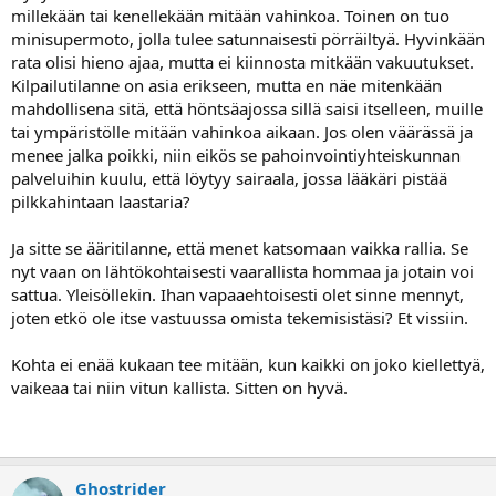
millekään tai kenellekään mitään vahinkoa. Toinen on tuo
minisupermoto, jolla tulee satunnaisesti pörräiltyä. Hyvinkään
rata olisi hieno ajaa, mutta ei kiinnosta mitkään vakuutukset.
Kilpailutilanne on asia erikseen, mutta en näe mitenkään
mahdollisena sitä, että höntsäajossa sillä saisi itselleen, muille
tai ympäristölle mitään vahinkoa aikaan. Jos olen väärässä ja
menee jalka poikki, niin eikös se pahoinvointiyhteiskunnan
palveluihin kuulu, että löytyy sairaala, jossa lääkäri pistää
pilkkahintaan laastaria?
Ja sitte se ääritilanne, että menet katsomaan vaikka rallia. Se
nyt vaan on lähtökohtaisesti vaarallista hommaa ja jotain voi
sattua. Yleisöllekin. Ihan vapaaehtoisesti olet sinne mennyt,
joten etkö ole itse vastuussa omista tekemisistäsi? Et vissiin.
Kohta ei enää kukaan tee mitään, kun kaikki on joko kiellettyä,
vaikeaa tai niin vitun kallista. Sitten on hyvä.
Ghostrider