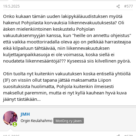
19.5.2025
#577
Onko kukaan tämän uuden lakipykäläuudistuksen myötä
hakenut Pohjolasta korvauksia liikennevakuutuksesta? Oli
äsken mielenkiintoinen keskustelu Pohjolan
vakuutuksenmyyjän kanssa, kun "heille on annettu ohjeistus"
että vaikka moottoriradalla oleva ajo on pelkkää harrasteajoa
eikä kilpailuun tähtäävää, niin liikennevakuutuksen
kuljettajanpaikkasuoja ei ole voimassa, koska siellä ei
noudateta liikennesääntöjä??? Kyseessä siis kilvellinen pyörä.
Otin tuolta nyt kuitenkin vakuutuksen koska entisellä yhtiöllä
(IF) on vissiin ollut tapana jättää maksamatta Liipon
suosituksista huolimatta, Pohjola kuitenkin ilmeisesti
maksellut paremmin, mutta ei nyt kyllä kauhean hyvä kuva
jäänyt tästäkään...
JMH
Orgin Keulahahmo
MotOrg ry jäsen