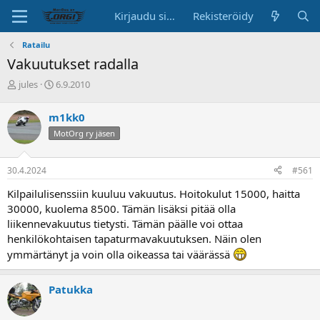
Kirjaudu sisään
Rekisteröidy
Ratailu
Vakuutukset radalla
K
A
jules
6.9.2010
e
l
s
o
m1kk0
k
i
MotOrg ry jäsen
u
t
s
u
t
s
30.4.2024
#561
e
p
l
ä
Kilpailulisenssiin kuuluu vakuutus. Hoitokulut 15000, haitta
u
i
30000, kuolema 8500. Tämän lisäksi pitää olla
n
v
liikennevakuutus tietysti. Tämän päälle voi ottaa
a
ä
henkilökohtaisen tapaturmavakuutuksen. Näin olen
l
o
ymmärtänyt ja voin olla oikeassa tai väärässä
i
t
Patukka
t
a
j