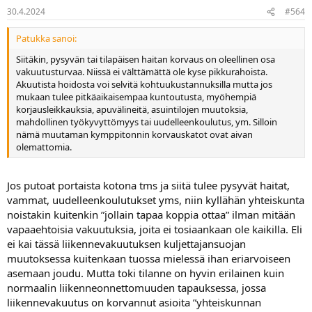
30.4.2024
#564
Patukka sanoi:
Siitäkin, pysyvän tai tilapäisen haitan korvaus on oleellinen osa
vakuutusturvaa. Niissä ei välttämättä ole kyse pikkurahoista.
Akuutista hoidosta voi selvitä kohtuukustannuksilla mutta jos
mukaan tulee pitkäaikaisempaa kuntoutusta, myöhempiä
korjausleikkauksia, apuvälineitä, asuintilojen muutoksia,
mahdollinen työkyvyttömyys tai uudelleenkoulutus, ym. Silloin
nämä muutaman kymppitonnin korvauskatot ovat aivan
olemattomia.
Jos putoat portaista kotona tms ja siitä tulee pysyvät haitat,
vammat, uudelleenkoulutukset yms, niin kyllähän yhteiskunta
noistakin kuitenkin ”jollain tapaa koppia ottaa” ilman mitään
vapaaehtoisia vakuutuksia, joita ei tosiaankaan ole kaikilla. Eli
ei kai tässä liikennevakuutuksen kuljettajansuojan
muutoksessa kuitenkaan tuossa mielessä ihan eriarvoiseen
asemaan joudu. Mutta toki tilanne on hyvin erilainen kuin
normaalin liikenneonnettomuuden tapauksessa, jossa
liikennevakuutus on korvannut asioita ”yhteiskunnan