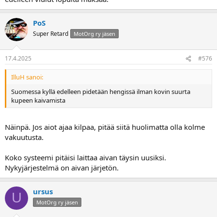
PoS
Super Retard
MotOrg ry jäsen
17.4.2025
#576
IlluH sanoi:
Suomessa kyllä edelleen pidetään hengissä ilman kovin suurta
kupeen kaivamista
Näinpä. Jos aiot ajaa kilpaa, pitää siitä huolimatta olla kolme
vakuutusta.
Koko systeemi pitäisi laittaa aivan täysin uusiksi.
Nykyjärjestelmä on aivan järjetön.
ursus
U
MotOrg ry jäsen