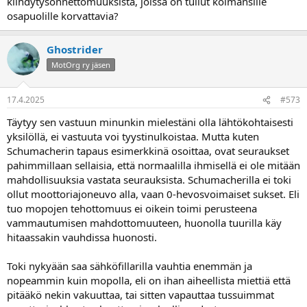
kiihdytysonnettomuuksista, joissa on tullut kolmansille
osapuolille korvattavia?
Ghostrider
MotOrg ry jäsen
17.4.2025
#573
Täytyy sen vastuun minunkin mielestäni olla lähtökohtaisesti
yksilöllä, ei vastuuta voi tyystinulkoistaa. Mutta kuten
Schumacherin tapaus esimerkkinä osoittaa, ovat seuraukset
pahimmillaan sellaisia, että normaalilla ihmisellä ei ole mitään
mahdollisuuksia vastata seurauksista. Schumacherilla ei toki
ollut moottoriajoneuvo alla, vaan 0-hevosvoimaiset sukset. Eli
tuo mopojen tehottomuus ei oikein toimi perusteena
vammautumisen mahdottomuuteen, huonolla tuurilla käy
hitaassakin vauhdissa huonosti.
Toki nykyään saa sähköfillarilla vauhtia enemmän ja
nopeammin kuin mopolla, eli on ihan aiheellista miettiä että
pitääkö nekin vakuuttaa, tai sitten vapauttaa tussuimmat