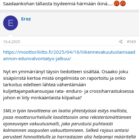
Saadaankohan tällaista tsydeemiä härmään ikinä…..
Eroz
E
16.4.2025
#569
https://moottoriliitto.fi/2025/04/16/liikennevakuutuslainsaad
annon-edunvalvontatyo-jatkuu/
Nyt en ymmärränyt täysin tiedotteen sisältää. Osaako joku
sisäpiiristä kertoa mistä ongelmista on raportoitu ja onko
tarkoitus edelleen lähteä vähentämään
kuljettajanpaikansuojaa rata- enduro- ja crossiharrastuksessa
johon ei liity minkäänlaista kilpailua?
SML:n työn tavoitteena on laatia yhteistyössä esitys mallista,
jossa moottoriurheilulle laadittaisiin oma rekisteröimättömien
ajoneuvojen vakuutusmalli, joka perustuisi puhtaasti
kolmannen osapuolen vakuuttamiseen. Selkeä rajaus antaisi
perusteet hinnoittelulle ja harrastajien olisi helpompi määritellä