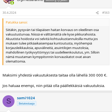
30.4.2024
#563
Patukka sanoi:
Siitäkin, pysyvän tai tilapäisen haitan korvaus on oleellinen osa
vakuutusturvaa. Niissä ei välttämättä ole kyse pikkurahoista.
Akuutista hoidosta voi selvitä kohtuukustannuksilla mutta jos
mukaan tulee pitkäaikaisempaa kuntoutusta, myöhempiä
korjausleikkauksia, apuvälineitä, asuintilojen muutoksia,
mahdollinen työkyvyttömyys tai uudelleenkoulutus, ym. Silloin
nämä muutaman kymppitonnin korvauskatot ovat aivan
olemattomia.
Maksimi yhdestä vakuutuksesta taitaa olla lähellä 300 000 €.
Jos haluaa enempi, niin pitää olla päällekkäisiä vakuutuksia.
sami1024
S
Betatestaaja