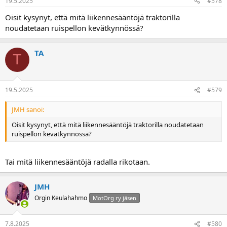
19.5.2025
#578
Oisit kysynyt, että mitä liikennesääntöjä traktorilla
noudatetaan ruispellon kevätkynnössä?
TA
T
19.5.2025
#579
JMH sanoi:
Oisit kysynyt, että mitä liikennesääntöjä traktorilla noudatetaan
ruispellon kevätkynnössä?
Tai mitä liikennesääntöjä radalla rikotaan.
JMH
Orgin Keulahahmo
MotOrg ry jäsen
7.8.2025
#580