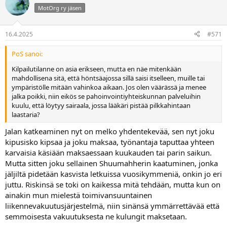
MotOrg ry jäsen
16.4.2025
#571
PoS sanoi:
Kilpailutilanne on asia erikseen, mutta en näe mitenkään
mahdollisena sitä, että höntsäajossa sillä saisi itselleen, muille tai
ympäristölle mitään vahinkoa aikaan. Jos olen väärässä ja menee
jalka poikki, niin eikös se pahoinvointiyhteiskunnan palveluihin
kuulu, että löytyy sairaala, jossa lääkäri pistää pilkkahintaan
laastaria?
Jalan katkeaminen nyt on melko yhdentekevää, sen nyt joku
kipusisko kipsaa ja joku maksaa, työnantaja taputtaa yhteen
karvaisia käsiään maksaessaan kuukauden tai parin saikun.
Mutta sitten joku sellainen Shuumahherin kaatuminen, jonka
jäljiltä pidetään kasvista letkuissa vuosikymmeniä, onkin jo eri
juttu. Riskinsä se toki on kaikessa mitä tehdään, mutta kun on
ainakin mun mielestä toimivansuuntainen
liikennevakuutusjärjestelmä, niin sinänsä ymmärrettävää että
semmoisesta vakuutuksesta ne kulungit maksetaan.