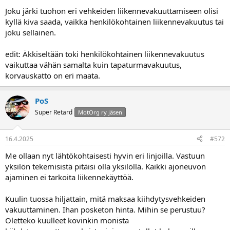
Joku järki tuohon eri vehkeiden liikennevakuuttamiseen olisi
kyllä kiva saada, vaikka henkilökohtainen liikennevakuutus tai
joku sellainen.
edit: Äkkiseltään toki henkilökohtainen liikennevakuutus
vaikuttaa vähän samalta kuin tapaturmavakuutus,
korvauskatto on eri maata.
PoS
Super Retard
MotOrg ry jäsen
16.4.2025
#572
Me ollaan nyt lähtökohtaisesti hyvin eri linjoilla. Vastuun
yksilön tekemisistä pitäisi olla yksilöllä. Kaikki ajoneuvon
ajaminen ei tarkoita liikennekäyttöä.
Kuulin tuossa hiljattain, mitä maksaa kiihdytysvehkeiden
vakuuttaminen. Ihan posketon hinta. Mihin se perustuu?
Oletteko kuulleet kovinkin monista