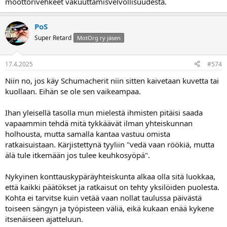
moottorivehkeet vakuuttamisvelvollisuudesta.
PoS
Super Retard
MotOrg ry jäsen
17.4.2025
#574
Niin no, jos käy Schumacherit niin sitten kaivetaan kuvetta tai
kuollaan. Eihän se ole sen vaikeampaa.
Ihan yleisellä tasolla mun mielestä ihmisten pitäisi saada
vapaammin tehdä mitä tykkäävät ilman yhteiskunnan
holhousta, mutta samalla kantaa vastuu omista
ratkaisuistaan. Kärjistettynä tyyliin "vedä vaan röökiä, mutta
älä tule itkemään jos tulee keuhkosyöpä".
Nykyinen konttauskypäräyhteiskunta alkaa olla sitä luokkaa,
että kaikki päätökset ja ratkaisut on tehty yksilöiden puolesta.
Kohta ei tarvitse kuin vetää vaan nollat taulussa päivästä
toiseen sängyn ja työpisteen väliä, eikä kukaan enää kykene
itsenäiseen ajatteluun.