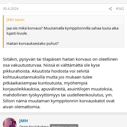
a
30.4.2024
#562
JMH sanoi:
Jaa siis mikä korvaus? Muutamalla kymppitonnilla sahaa luuta aika
lujasti kuule.
Haitan korvauksestako puhut?
Siitäkin, pysyvän tai tilapäisen haitan korvaus on oleellinen
osa vakuutusturvaa. Niissä ei välttämättä ole kyse
pikkurahoista. Akuutista hoidosta voi selvitä
kohtuukustannuksilla mutta jos mukaan tulee
pitkäaikaisempaa kuntoutusta, myöhempiä
korjausleikkauksia, apuvälineitä, asuintilojen muutoksia,
mahdollinen työkyvyttömyys tai uudelleenkoulutus, ym.
Silloin nämä muutaman kymppitonnin korvauskatot ovat
aivan olemattomia.
JMH
Orgin Keulahahmo
MotOrg ry jäsen