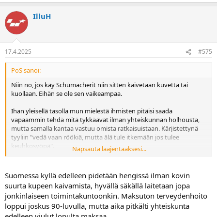
IlluH
17.4.2025
#575
PoS sanoi:
Niin no, jos käy Schumacherit niin sitten kaivetaan kuvetta tai
kuollaan. Eihän se ole sen vaikeampaa.
Ihan yleisellä tasolla mun mielestä ihmisten pitäisi saada
vapaammin tehdä mitä tykkäävät ilman yhteiskunnan holhousta,
mutta samalla kantaa vastuu omista ratkaisuistaan. Kärjistettynä
tyyliin "vedä vaan röökiä, mutta älä tule itkemään jos tulee
keuhkosyöpä".
Napsauta laajentaaksesi...
Nykyinen konttauskypäräyhteiskunta alkaa olla sitä luokkaa, että
kaikki päätökset ja ratkaisut on tehty yksilöiden puolesta. Kohta ei
Suomessa kyllä edelleen pidetään hengissä ilman kovin
tarvitse kuin vetää vaan nollat taulussa päivästä toiseen sängyn ja
suurta kupeen kaivamista, hyvällä säkällä laitetaan jopa
työpisteen väliä, eikä kukaan enää kykene itsenäiseen ajatteluun.
jonkinlaiseen toimintakuntoonkin. Maksuton terveydenhoito
loppui joskus 90-luvulla, mutta aika pitkälti yhteiskunta
edelleen viulut lopulta maksaa.