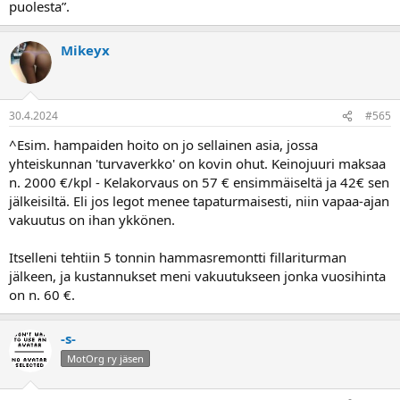
puolesta”.
Mikeyx
30.4.2024
#565
^Esim. hampaiden hoito on jo sellainen asia, jossa
yhteiskunnan 'turvaverkko' on kovin ohut. Keinojuuri maksaa
n. 2000 €/kpl - Kelakorvaus on 57 € ensimmäiseltä ja 42€ sen
jälkeisiltä. Eli jos legot menee tapaturmaisesti, niin vapaa-ajan
vakuutus on ihan ykkönen.
Itselleni tehtiin 5 tonnin hammasremontti fillariturman
jälkeen, ja kustannukset meni vakuutukseen jonka vuosihinta
on n. 60 €.
-s-
MotOrg ry jäsen