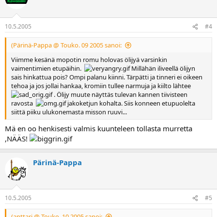
10.5.2005
#4
(Pärinä-Pappa @ Touko. 09 2005 sanoi:
Viimme kesänä mopotin romu holovas ölijyä varsinkin
vaimentimien etupäihin.
Millähän iliveellä ölijyn
sais hinkattua pois? Ompi palanu kiinni. Tärpätti ja tinneri ei oikeen
tehoa ja jos jollai hankaa, kromiin tullee narmuja ja kiilto lähtee
. Ölijy muute näyttäs tulevan kannen tiivisteen
ravosta
jakoketjun kohalta. Siis konneen etupuolelta
siittä piiku ulukonemasta misson ruuvi...
Mä en oo henkisesti valmis kuunteleen tollasta murretta
,NÄÄS!
Pärinä-Pappa
10.5.2005
#5
(anttari @ Touko. 10 2005 sanoi: