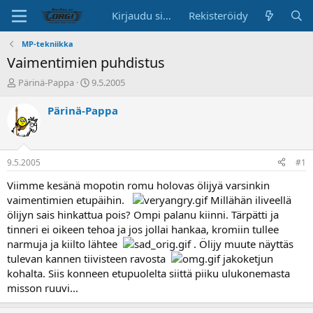
Kirjaudu sisään
Rekisteröidy
MP-tekniikka
Vaimentimien puhdistus
K
A
Pärinä-Pappa
9.5.2005
e
l
s
o
Pärinä-Pappa
k
i
u
t
s
u
t
s
9.5.2005
#1
e
p
l
ä
Viimme kesänä mopotin romu holovas ölijyä varsinkin
u
i
vaimentimien etupäihin.
Millähän iliveellä
n
v
ölijyn sais hinkattua pois? Ompi palanu kiinni. Tärpätti ja
a
ä
tinneri ei oikeen tehoa ja jos jollai hankaa, kromiin tullee
l
narmuja ja kiilto lähtee
. Ölijy muute näyttäs
o
tulevan kannen tiivisteen ravosta
jakoketjun
i
t
kohalta. Siis konneen etupuolelta siittä piiku ulukonemasta
t
misson ruuvi...
a
j