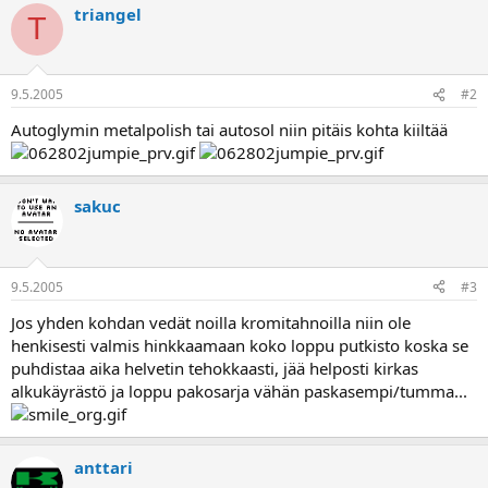
a
triangel
T
9.5.2005
#2
Autoglymin metalpolish tai autosol niin pitäis kohta kiiltää
sakuc
9.5.2005
#3
Jos yhden kohdan vedät noilla kromitahnoilla niin ole
henkisesti valmis hinkkaamaan koko loppu putkisto koska se
puhdistaa aika helvetin tehokkaasti, jää helposti kirkas
alkukäyrästö ja loppu pakosarja vähän paskasempi/tumma...
anttari