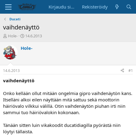
Kirjaudu sisään
Rekisteröidy
Ducati
vaihdenäyttö
K
A
Hole-
14.6.2013
e
l
s
o
Hole-
k
i
u
t
s
u
t
s
14.6.2013
#1
e
p
l
ä
vaihdenäyttö
u
i
n
v
Onko kellään ollut mitään ongelmia gipro vaihdenäytön kans.
a
ä
Itselläni alkoi eilen näyttään mitä sattuu sekä moottorin
l
häiriövalo vilkkui välillä. Otin vaihdenäytön piuhan irti niin
o
sammui tuo häiriövalokin kokonaan.
i
t
t
Tänään sitten luin vikakoodit ducatidiagilla pyörästä niin
a
löytyi tällaista.
j