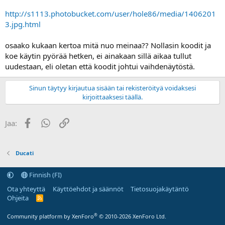
a
http://s1113.photobucket.com/user/hole86/media/1406201
3.jpg.html
osaako kukaan kertoa mitä nuo meinaa?? Nollasin koodit ja
koe käytin pyörää hetken, ei ainakaan sillä aikaa tullut
uudestaan, eli oletan että koodit johtui vaihdenäytöstä.
Sinun täytyy kirjautua sisään tai rekisteröityä voidaksesi
kirjoittaaksesi täällä.
Facebook
WhatsApp
Linkki
Jaa:
Ducati
Finnish (FI)
Ota yhteyttä
Käyttöehdot ja säännöt
Tietosuojakäytäntö
Ohjeita
R
S
S
®
Community platform by XenForo
© 2010-2026 XenForo Ltd.