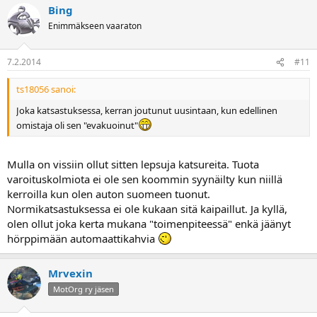
Bing
Enimmäkseen vaaraton
7.2.2014
#11
ts18056 sanoi:
Joka katsastuksessa, kerran joutunut uusintaan, kun edellinen
omistaja oli sen "evakuoinut"
Mulla on vissiin ollut sitten lepsuja katsureita. Tuota
varoituskolmiota ei ole sen koommin syynäilty kun niillä
kerroilla kun olen auton suomeen tuonut.
Normikatsastuksessa ei ole kukaan sitä kaipaillut. Ja kyllä,
olen ollut joka kerta mukana "toimenpiteessä" enkä jäänyt
hörppimään automaattikahvia
Mrvexin
MotOrg ry jäsen