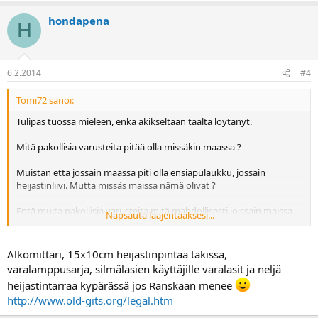
hondapena
H
6.2.2014
#4
Tomi72 sanoi:
Tulipas tuossa mieleen, enkä äkikseltään täältä löytänyt.
Mitä pakollisia varusteita pitää olla missäkin maassa ?
Muistan että jossain maassa piti olla ensiapulaukku, jossain
heijastinliivi. Mutta missäs maissa nämä olivat ?
Entä muita pakollisia varusteita mitä mahdollisesti joissain maissa
Napsauta laajentaaksesi...
vaaditaan ?
Alkomittari, 15x10cm heijastinpintaa takissa,
varalamppusarja, silmälasien käyttäjille varalasit ja neljä
heijastintarraa kypärässä jos Ranskaan menee
http://www.old-gits.org/legal.htm