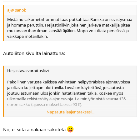
aj@ sanoi:
Mistä noi alkometrihommat taas putkahtaa. Ranska on sivistysmaa
ja homma peruttiin. Heijastinliivin jokainen järkevä matkailija pitää
mukanaan ihan ilman lainsäätäjiäkin. Mopo voi tiltata pimeässä ja
vaikkapa motarillakin.
Autoliiton sivuilta lainattuna:
Heijastava varoitusliivi
Pakollinen varuste kaikissa vähintään nelipyöräisissä ajoneuvoissa
ja oltava kuljettajan ulottuvilla. Liiviä on käytettävä, jos autosta
joutuu astumaan ulos jonkin hätätilanteen takia. Koskee myös
ulkomailla rekisteröityjä ajoneuvoja. Laiminlyönnistä seuraa 135
euron sakko (ajoissa maksettaessa 90 €).
Napsauta laajentaaksesi...
Promillemittari pakollinen varuste
Ajoneuvossa on oltava pakollisena varusteena
No, ei siitä ainakaan sakoteta
alkoholitesteri/alkometri. Jos ajoneuvoon on asennettu virallisen
valmistajan alkolukko, se riittää. Poliisi voi tarkistaa, onko