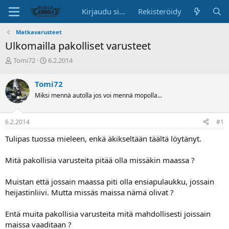
Kirjaudu sisään
Rekisteröidy
Matkavarusteet
Ulkomailla pakolliset varusteet
K
A
Tomi72
6.2.2014
e
l
s
o
Tomi72
k
i
Miksi mennä autolla jos voi mennä mopolla...
u
t
s
u
t
s
6.2.2014
#1
e
p
l
ä
Tulipas tuossa mieleen, enkä äkikseltään täältä löytänyt.
u
i
n
v
Mitä pakollisia varusteita pitää olla missäkin maassa ?
a
ä
l
o
Muistan että jossain maassa piti olla ensiapulaukku, jossain
i
heijastinliivi. Mutta missäs maissa nämä olivat ?
t
t
Entä muita pakollisia varusteita mitä mahdollisesti joissain
a
maissa vaaditaan ?
j