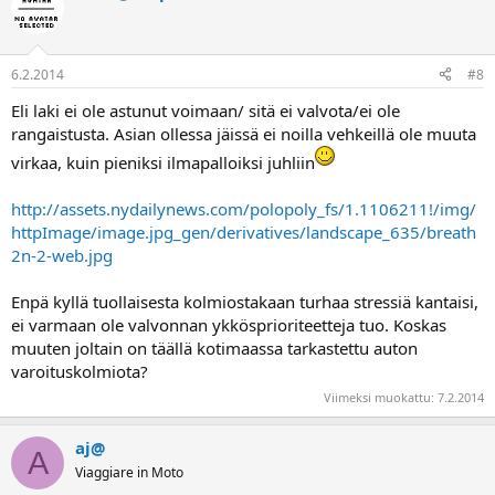
6.2.2014
#8
Eli laki ei ole astunut voimaan/ sitä ei valvota/ei ole
rangaistusta. Asian ollessa jäissä ei noilla vehkeillä ole muuta
virkaa, kuin pieniksi ilmapalloiksi juhliin
http://assets.nydailynews.com/polopoly_fs/1.1106211!/img/
httpImage/image.jpg_gen/derivatives/landscape_635/breath
2n-2-web.jpg
Enpä kyllä tuollaisesta kolmiostakaan turhaa stressiä kantaisi,
ei varmaan ole valvonnan ykkösprioriteetteja tuo. Koskas
muuten joltain on täällä kotimaassa tarkastettu auton
varoituskolmiota?
Viimeksi muokattu:
7.2.2014
aj@
A
Viaggiare in Moto