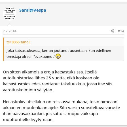
Sami@Vespa
7.2.2014
#14
ts18056 sanoi:
Joka katsastuksessa, kerran joutunut uusintaan, kun edellinen
omistaja oli sen "evakuoinut"
On sitten aikamoisia eroja katsastuksissa. Itsellä
autoiluhistoriaa lähes 25 vuotta, eikä koskaan ole
katsastusmies edes raottanut takaluukkua, jossa itse siis
varoituskolmiota säilytän.
Heijastinliivi itselläkin on reissussa mukana, tosin pimeään
aikaan en muutenkaan ajele. Silti varsin suositeltava varuste
ihan päiväsaikaankin, jos sattuisi mopo vaikkapa
moottoritielle hyytymään.