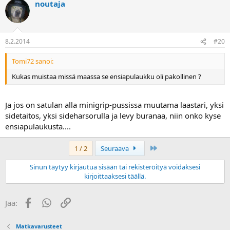
noutaja
8.2.2014
#20
Tomi72 sanoi:
Kukas muistaa missä maassa se ensiapulaukku oli pakollinen ?
Ja jos on satulan alla minigrip-pussissa muutama laastari, yksi
sidetaitos, yksi sideharsorulla ja levy buranaa, niin onko kyse
ensiapulaukusta....
Last
1 / 2
Seuraava
Sinun täytyy kirjautua sisään tai rekisteröityä voidaksesi
kirjoittaaksesi täällä.
Facebook
WhatsApp
Linkki
Jaa:
Matkavarusteet