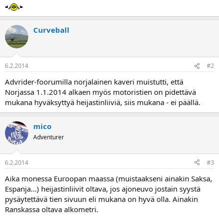
a
Curveball
6.2.2014
#2
Advrider-foorumilla norjalainen kaveri muistutti, että
Norjassa 1.1.2014 alkaen myös motoristien on pidettävä
mukana hyväksyttyä heijastinliiviä, siis mukana - ei päällä.
mico
Adventurer
6.2.2014
#3
Aika monessa Euroopan maassa (muistaakseni ainakin Saksa,
Espanja...) heijastinliivit oltava, jos ajoneuvo jostain syystä
pysäytettävä tien sivuun eli mukana on hyvä olla. Ainakin
Ranskassa oltava alkometri.