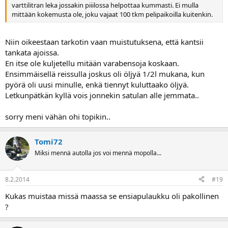
varttilitran leka jossakin piiilossa helpottaa kummasti. Ei mulla
mittään kokemusta ole, joku vajaat 100 tkm pelipaikoilla kuitenkin.
Niin oikeestaan tarkotin vaan muistutuksena, että kantsii
tankata ajoissa.
En itse ole kuljetellu mitään varabensoja koskaan.
Ensimmäisellä reissulla joskus oli öljyä 1/2l mukana, kun
pyörä oli uusi minulle, enkä tiennyt kuluttaako öljyä.
Letkunpätkän kyllä vois jonnekin satulan alle jemmata..
sorry meni vähän ohi topikin..
Tomi72
Miksi mennä autolla jos voi mennä mopolla...
8.2.2014
#19
Kukas muistaa missä maassa se ensiapulaukku oli pakollinen
?