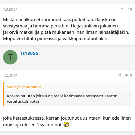
7.2.2014
#9
Mistä noi alkometrihommat taas putkahtaa. Ranska on
sivistysmaa ja homma peruttiin. Heijastinliivin jokainen
järkevä matkailija pitää mukanaan ihan ilman lainsäätäjiäkin.
Mopo voi tiltata pimeässä ja vaikkapa motarillakin.
ts18056
T
7.2.2014
#10
Sami@Vespa sanoi:
Koskas muuten joltain on täällä kotimaassa tarkastettu auton
varoituskolmiota?
Joka katsastuksessa, kerran joutunut uusintaan, kun edellinen
omistaja oli sen "evakuoinut"