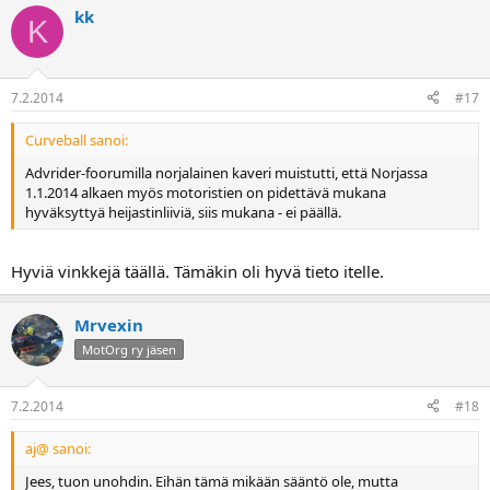
kuljettajalla testeri (breathalyzer). Viranoamiset eivät toistaiseksi
kk
K
sakota alkometrin puuttumisesta.
7.2.2014
#17
Curveball sanoi:
Advrider-foorumilla norjalainen kaveri muistutti, että Norjassa
1.1.2014 alkaen myös motoristien on pidettävä mukana
hyväksyttyä heijastinliiviä, siis mukana - ei päällä.
Hyviä vinkkejä täällä. Tämäkin oli hyvä tieto itelle.
Mrvexin
MotOrg ry jäsen
7.2.2014
#18
aj@ sanoi:
Jees, tuon unohdin. Eihän tämä mikään sääntö ole, mutta