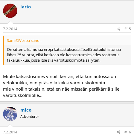
lario
7.2.2014
#15
Sami@Vespa sanoi:
On sitten aikamoisia eroja katsastuksissa. Itsellä autoiluhistoriaa
lähes 25 vuotta, eikä koskaan ole katsastusmies edes raottanut
takaluukkua, jossa itse siis varoituskolmiota säilytän.
Miule katsastusmies vinoili kerran, että kun autossa on
vetokoukku, niin pitäs olla kaksi varoituskolmiota.
mie vinoilin takaisin, että en näe missään peräkärriä sille
varoituskolmiolle...
mico
Adventurer
7.2.2014
#16