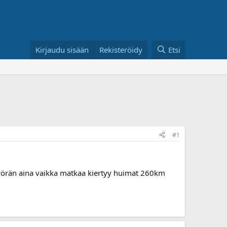
Kirjaudu sisään
Rekisteröidy
Etsi
#1
 pyörän aina vaikka matkaa kiertyy huimat 260km