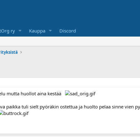
Org ry
Kauppa
Discord
ityksistä
elu mutta huollot aina kestää
va paikka tuli sielt pyöräkin ostettua ja huolto pelaa sinne vien