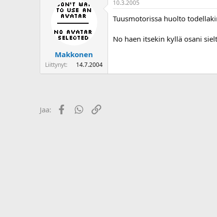
10.3.2005
o
i
Tuusmotorissa huolto todellakin 
t
t
No haen itsekin kyllä osani siel
a
j
Makkonen
a
Liittynyt
14.7.2004
Facebook
WhatsApp
Linkki
Jaa: