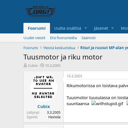
Foorumi
Uutta sisältöä
Jäsenet
Mot
Uudet viestit
Etsi foorumeilta
Säännöt
Foorumi
Yleistä keskustelua
Risut ja ruusut MP-alan yr
Tuusmotor ja riku motor
K
A
Cubix
10.3.2005
e
l
s
o
10.3.2005
k
i
Rikumotorissa on loistava palv
u
t
s
u
t
s
Tuusmotor tuusulassa on loista
e
p
suuntaansa
Cubix
l
ä
u
i
Liittynyt
3.3.2005
n
v
Sijainti
Heinola
a
ä
l