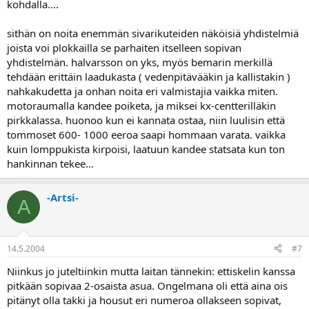
kohdalla....
sithän on noita enemmän sivarikuteiden näköisiä yhdistelmiä
joista voi plokkailla se parhaiten itselleen sopivan
yhdistelmän. halvarsson on yks, myös bemarin merkillä
tehdään erittäin laadukasta ( vedenpitävääkin ja kallistakin )
nahkakudetta ja onhan noita eri valmistajia vaikka miten.
motoraumalla kandee poiketa, ja miksei kx-centterilläkin
pirkkalassa. huonoo kun ei kannata ostaa, niin luulisin että
tommoset 600- 1000 eeroa saapi hommaan varata. vaikka
kuin lomppukista kirpoisi, laatuun kandee statsata kun ton
hankinnan tekee...
-Artsi-
A
14.5.2004
#7
Niinkus jo juteltiinkin mutta laitan tännekin: ettiskelin kanssa
pitkään sopivaa 2-osaista asua. Ongelmana oli että aina ois
pitänyt olla takki ja housut eri numeroa ollakseen sopivat,