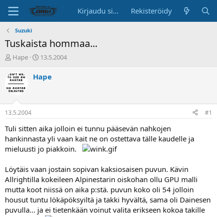
Kirjaudu sisään
Rekisteröidy
Suzuki
Tuskaista hommaa...
K
A
Hape
13.5.2004
e
l
s
o
Hape
k
i
u
t
s
u
t
s
13.5.2004
#1
e
p
l
ä
Tuli sitten aika jolloin ei tunnu pääsevän nahkojen
u
i
hankinnasta yli vaan kait ne on ostettava tälle kaudelle ja
n
v
mieluusti jo piakkoin.
a
ä
l
Löytäis vaan jostain sopivan kaksiosaisen puvun. Kävin
o
Allrightilla kokeileen Alpinestarin oiskohan ollu GPU malli
i
t
mutta koot niissä on aika p:stä. puvun koko oli 54 jolloin
t
housut tuntu lökäpöksyiltä ja takki hyvältä, sama oli Dainesen
a
puvulla... ja ei tietenkään voinut valita erikseen kokoa takille
j