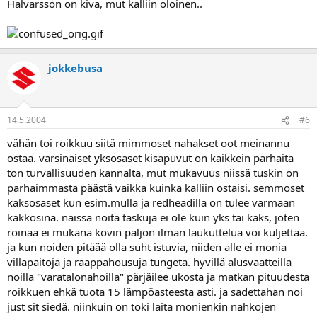
Halvarsson on kiva, mut kalliin oloinen..
jokkebusa
14.5.2004
#6
vähän toi roikkuu siitä mimmoset nahakset oot meinannu
ostaa. varsinaiset yksosaset kisapuvut on kaikkein parhaita
ton turvallisuuden kannalta, mut mukavuus niissä tuskin on
parhaimmasta päästä vaikka kuinka kalliin ostaisi. semmoset
kaksosaset kun esim.mulla ja redheadilla on tulee varmaan
kakkosina. näissä noita taskuja ei ole kuin yks tai kaks, joten
roinaa ei mukana kovin paljon ilman laukuttelua voi kuljettaa.
ja kun noiden pitäää olla suht istuvia, niiden alle ei monia
villapaitoja ja raappahousuja tungeta. hyvillä alusvaatteilla
noilla "varatalonahoilla" pärjäilee ukosta ja matkan pituudesta
roikkuen ehkä tuota 15 lämpöasteesta asti. ja sadettahan noi
just sit siedä. niinkuin on toki laita monienkin nahkojen