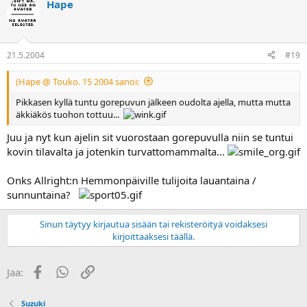
Hape
21.5.2004
#19
(Hape @ Touko. 15 2004 sanoi:
Pikkasen kyllä tuntu gorepuvun jälkeen oudolta ajella, mutta mutta
äkkiäkös tuohon tottuu...
Juu ja nyt kun ajelin sit vuorostaan gorepuvulla niin se tuntui
kovin tilavalta ja jotenkin turvattomammalta...
Onks Allright:n Hemmonpäiville tulijoita lauantaina /
sunnuntaina?
Sinun täytyy kirjautua sisään tai rekisteröityä voidaksesi
kirjoittaaksesi täällä.
Facebook
WhatsApp
Linkki
Jaa:
Suzuki