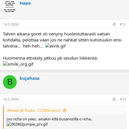
Hape
14.5.2004
#12
Talven aikana goret oli venyny huolestuttavasti vatsan
kohdalta, pelottaa vaan jos ne nahkat sitten kutistuukin ensi
talvena... heh-heh...
Huomenna ettiskely jatkuu pk-seudun liikkeistä.
bujahasa
B
14.5.2004
#13
(RHead @ Touko. 13 2004 sanoi:
Joo richa on yees.. ainakin 4:llä busanistillä o richa..