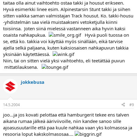
taitaa olla ainut vaihtoehto ostaa takki ja housut erikseen.
Hyvä esimerkki linee esim. Alpinestarsin Stunt takki ja siihen
sitten vaikka saman valmistajan Track housut. Ko. takki-housu
-yhdistelmän saa vielä muistaakseni vetoketjulla kiinni
toisiinsa. Joten siinä mielessä vastanneen aika hyvin kaksi
osaista nahkapukua.
Hyvä puoli tuossa on
se, että ko. takkia voi käyttää myös sinällään, eikä tarvise
ajella selkä paljaana, kuten kaksiosaisen nahkapuvun takkia
yksinään käytettäessä.
Niin, tai on sitten vielä yksi vaihtoehto, eli teetättää puvun
mittatilauksena.
jokkebusa
14.5.2004
#9
joo...ja jos kovati pelottaa että hamburgerit tekee ens talven
aikana rumaa jälkeä ääriviivoille, niin kandee sanoo sille
ajoasusuutarille että paa kuule nahkaa vaan yks kolmasosa ja
resooria loput kakskolmasosaa....