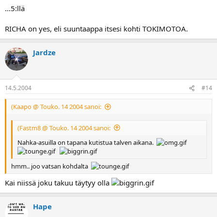
...5:llä
RICHA on yes, eli suuntaappa itsesi kohti TOKIMOTOA.
Jardze
14.5.2004
#14
(Kaapo @ Touko. 14 2004 sanoi:
(Fastm8 @ Touko. 14 2004 sanoi:
Nahka-asuilla on tapana kutistua talven aikana.
hmm.. joo vatsan kohdalta
Kai niissä joku takuu täytyy olla
Hape