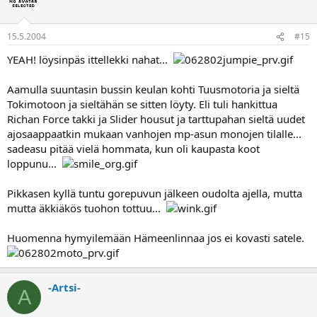
15.5.2004
#15
YEAH! löysinpäs ittellekki nahat...
Aamulla suuntasin bussin keulan kohti Tuusmotoria ja sieltä
Tokimotoon ja sieltähän se sitten löyty. Eli tuli hankittua
Richan Force takki ja Slider housut ja tarttupahan sieltä uudet
ajosaappaatkin mukaan vanhojen mp-asun monojen tilalle...
sadeasu pitää vielä hommata, kun oli kaupasta koot
loppunu...
Pikkasen kyllä tuntu gorepuvun jälkeen oudolta ajella, mutta
mutta äkkiäkös tuohon tottuu...
Huomenna hymyilemään Hämeenlinnaa jos ei kovasti satele.
-Artsi-
A