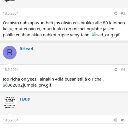
13.5.2004
#3
Ostaisin nahkapuvun heti jos olisin ees hiukka alle 80 kiloinen
keiju, mut ei niin ei, mun luukki on michelingubbe ja sen
päälle en ihan äkkiä nahkoi rupee venyttään.
RHead
R
13.5.2004
#4
Joo richa on yees.. ainakin 4:llä busanistillä o richa..
TBus
13.5.2004
#5