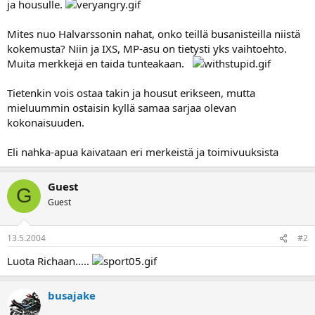
ja housulle.
a
Mites nuo Halvarssonin nahat, onko teillä busanisteilla niistä
kokemusta? Niin ja IXS, MP-asu on tietysti yks vaihtoehto.
Muita merkkejä en taida tunteakaan.
Tietenkin vois ostaa takin ja housut erikseen, mutta
mieluummin ostaisin kyllä samaa sarjaa olevan
kokonaisuuden.
Eli nahka-apua kaivataan eri merkeistä ja toimivuuksista
Guest
G
Guest
13.5.2004
#2
Luota Richaan.....
busajake