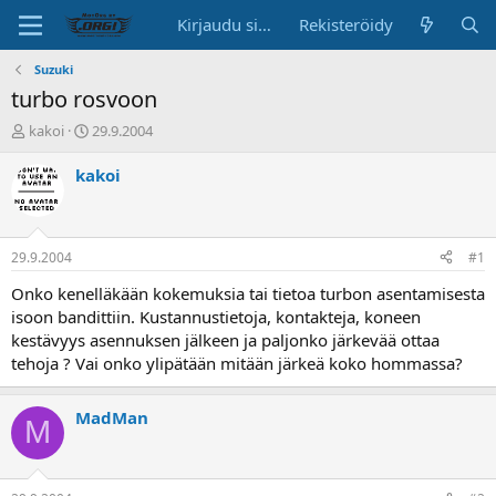
Kirjaudu sisään
Rekisteröidy
Suzuki
turbo rosvoon
K
A
kakoi
29.9.2004
e
l
s
o
kakoi
k
i
u
t
s
u
t
s
29.9.2004
#1
e
p
l
ä
Onko kenelläkään kokemuksia tai tietoa turbon asentamisesta
u
i
isoon bandittiin. Kustannustietoja, kontakteja, koneen
n
v
kestävyys asennuksen jälkeen ja paljonko järkevää ottaa
a
ä
tehoja ? Vai onko ylipätään mitään järkeä koko hommassa?
l
o
i
MadMan
M
t
t
a
j