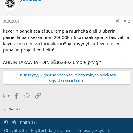
30.9.2004
#12
kaverin banditissa ei suurempia murheita ajeli 0,8barin
paineilla pari kesää noin 20000km!normaali ajoa ja tais välillä
käydä kokeilee varttimailiakin!!nyt myynyt laitteen uusien
puhallin projektien tieltä!
AHDIN TAKAA TAHDIN
Sinun täytyy kirjautua sisään tai rekisteröityä voidaksesi
kirjoittaaksesi täällä.
Facebook
WhatsApp
Linkki
Jaa:
Suzuki
Finnish (FI)
Ota yhteyttä
Käyttöehdot ja säännöt
Tietosuojakäytäntö