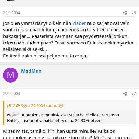
29.9.2004
#6
Jos olen ymmärtänyt oikein niin
Viaber
nuo sarjat ovat vain
vanhempaan bandiittiin ja uudempaan tarvitsee erilaisen
bakosarjan... Raaserista varmaan saa pyydettäessä jonkun
tekemään uudempaan? Tosin varmaan Erik saa ehkä myöskin
sellaisen aikaiseksi...
En tiedä onko niissä paljon muita eroja...
MadMan
M
29.9.2004
#7
(B12 @ Syys. 29 2004 sanoi:
Noita imupuolen asennuksia aka MrTurbo ei olla Euroopassa
Brittejä lukuunottamatta tehty enää 20-30 vuoteen.
Mitäs mitäs, tämä olikin ihan uutta minulle? Mikä on
imupuolen asennus ja miten se tapahtuu? Mikäs se normaali