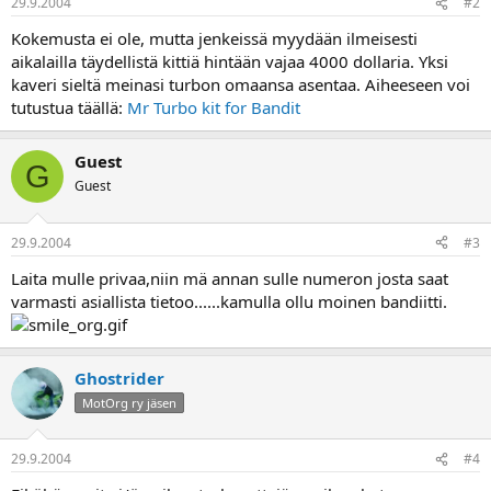
29.9.2004
#2
a
Kokemusta ei ole, mutta jenkeissä myydään ilmeisesti
aikalailla täydellistä kittiä hintään vajaa 4000 dollaria. Yksi
kaveri sieltä meinasi turbon omaansa asentaa. Aiheeseen voi
tutustua täällä:
Mr Turbo kit for Bandit
Guest
G
Guest
29.9.2004
#3
Laita mulle privaa,niin mä annan sulle numeron josta saat
varmasti asiallista tietoo......kamulla ollu moinen bandiitti.
Ghostrider
MotOrg ry jäsen
29.9.2004
#4