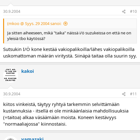
30.9.2004
#10
(mkoo @ Syys. 29 2004 sanoi:
Ja sitten aiheeseen, mikä "taika" näissä i/ö suzukeissa on että ne on
yleisiä tbo käytössä?
Sutsukin I/Ö kone kestää vakiopalikoilla/lähes vakiopalikoilla
uskomattoman määrän viritystä. Siinäpä taitaa olla suurin syy.
kakoi
30.9.2004
#11
kiitos vinkeistä, täytyy ryhtyä tarkemmin selvittämään
kustannuksia - itsellä ei ole minkäänlaisia mahdollisuuksia
(=taitoa) alkaa väsäämään moista. Koneen kestävyys
"normaaliajossa" kiinnostaisi.
yamazaki