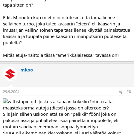
tapa sitten on?
Edit: Minuutin kun mietin niin totesin, että tämä lienee
sellainen turbo, joka tulee kaasarin "eteen" eli kaasarin ja
imusarjan väliin? Toinen tapa taas lienee käyttää paineistettua
kaasaria ja tuupata paine kaasarin ilmanputsarin puoleiselta
puolelta?
Mitäs etuja/haittoja tässä "amerikkalaisessa" tavassa on?
mkoo
29.9.2004
#8
Joskus aikanaan kokeilin Intin eräitä
maastokuorma-autoja (diesel) jossa on aftercooler?
Siis jäin siihen uskoon että se on "pelkkä" fööni joka on
pakosarjassa ja puhaltelee lisää painetta imupuolelle, eli
mottiin saadaan enemmän soppaa työnnettyä...
Se KA oli aikamoinen kierroskone, ei juuri vääntöä voinut