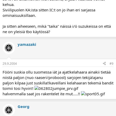
kehua.
Siviilipuolen KA:ista sitten IC:t on jo ihan eri sarjassa
ominaisuuksillaan.
Ja sitten aiheeseen, mikä "taika" näissä i/ö suzukeissa on että
ne on yleisiä tbo käytössä?
yamazaki
29.9.2004
#9
Fööni suskia ollu suomessa iät ja ajat!kelahaara ainakii tietää
niistä paljon (nuo raaseri/proboost) sarjojen tekijä!ajanu
paljon kilpaa just suskilla!!kaveillani kelahaaran tekemä bandit
toimii tosi hyvin!!
halvemmalla saat jos rakentelet ite mut.....!!
Georg