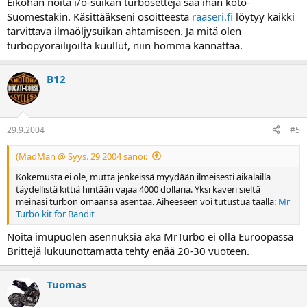
Eiköhän noita i/ö-suikan turbosettejä saa ihan koto-
Suomestakin. Käsittääkseni osoitteesta
raaseri.fi
löytyy kaikki
tarvittava ilmaöljysuikan ahtamiseen. Ja mitä olen
turbopyöräilijöiltä kuullut, niin homma kannattaa.
B12
29.9.2004
#5
(MadMan @ Syys. 29 2004 sanoi:
Kokemusta ei ole, mutta jenkeissä myydään ilmeisesti aikalailla
täydellistä kittiä hintään vajaa 4000 dollaria. Yksi kaveri sieltä
meinasi turbon omaansa asentaa. Aiheeseen voi tutustua täällä:
Mr
Turbo kit for Bandit
Noita imupuolen asennuksia aka MrTurbo ei olla Euroopassa
Brittejä lukuunottamatta tehty enää 20-30 vuoteen.
Tuomas