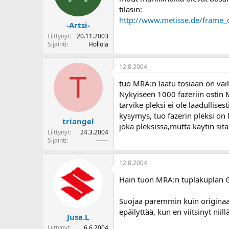
tilasin:
http://www.metisse.de/frame_
-Artsi-
Liittynyt
20.11.2003
Sijainti
Hollola
12.8.2004
T
tuo MRA:n laatu tosiaan on vaih
Nykyiseen 1000 fazeriin ostin M
tarvike pleksi ei ole laadulli
kysymys, tuo fazerin pleksi on 
triangel
joka pleksissä,mutta käytin sitä 
Liittynyt
24.3.2004
Sijainti
------
12.8.2004
Hain tuon MRA:n tuplakuplan G
Suojaa paremmin kuin originaal
epäilyttää, kun en viitsinyt niill
Jusa.L
Liittynyt
6.6.2004