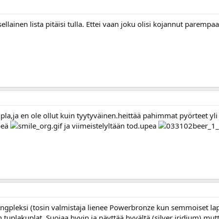
ellainen lista pitäisi tulla. Ettei vaan joku olisi kojannut paremp
la,ja en ole ollut kuin tyytyväinen.heittää pahimmat pyörteet yli j
äpeä
ja viimeistelyltään tod.upea
ingpleksi (tosin valmistaja lienee Powerbronze kun semmoiset la
tuplakuplat. Suojaa hyvin ja näyttää hyvältä (silver iridium) mut