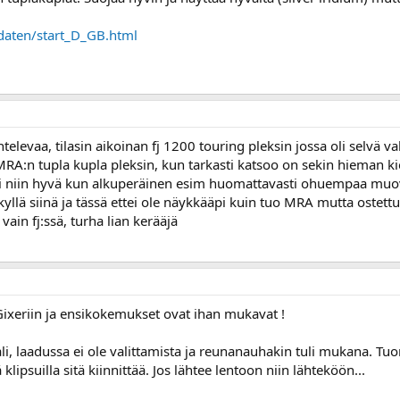
daten/start_D_GB.html
televaa, tilasin aikoinan fj 1200 touring pleksin jossa oli selvä v
RA:n tupla kupla pleksin, kun tarkasti katsoo on sekin hieman kiero
sesti niin hyvä kun alkuperäinen esim huomattavasti ohuempaa mu
kyllä siinä ja tässä ettei ole näykkääpi kuin tuo MRA mutta ostet
vain fj:ssä, turha lian kerääjä
ixeriin ja ensikokemukset ovat ihan mukavat !
i, laadussa ei ole valittamista ja reunanauhakin tuli mukana. T
ä klipsuilla sitä kiinnittää. Jos lähtee lentoon niin lähteköön...