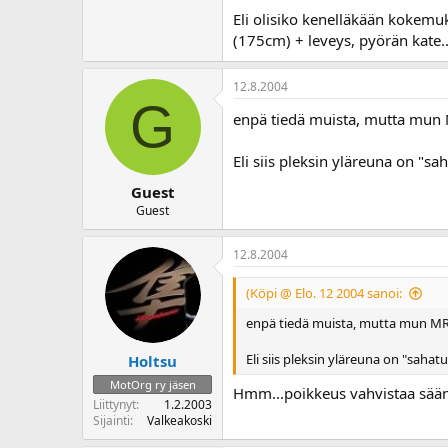
o
Eli olisiko kenelläkään kokemuk
i
(175cm) + leveys, pyörän kate..
t
t
a
12.8.2004
G
j
enpä tiedä muista, mutta mun M
a
Eli siis pleksin yläreuna on "s
Guest
Guest
12.8.2004
(Köpi @ Elo. 12 2004 sanoi:
enpä tiedä muista, mutta mun MRA:
Eli siis pleksin yläreuna on "saha
Holtsu
MotOrg ry jäsen
Hmm...poikkeus vahvistaa säännö
Liittynyt
1.2.2003
Sijainti
Valkeakoski