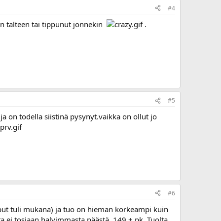
#4
aan talteen tai tippunut jonnekin
.
#5
a on todella siistinä pysynyt.vaikka on ollut jo
#6
put tuli mukana) ja tuo on hieman korkeampi kuin
ta ei tosiaan halvimmasta päästä, 149 + pk. Tuolta