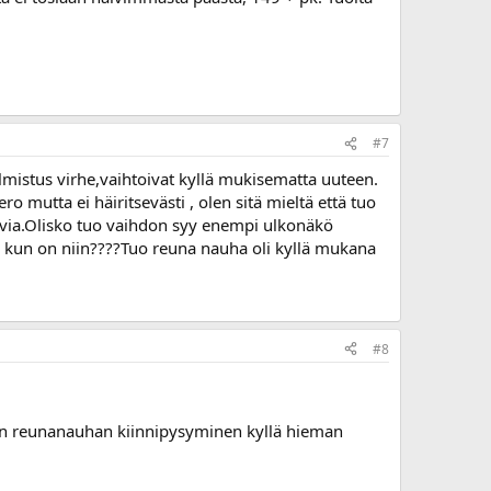
#7
almistus virhe,vaihtoivat kyllä mukisematta uuteen.
 mutta ei häiritsevästi , olen sitä mieltä että tuo
ovia.Olisko tuo vaihdon syy enempi ulkonäkö
tu kun on niin????Tuo reuna nauha oli kyllä mukana
#8
uon reunanauhan kiinnipysyminen kyllä hieman