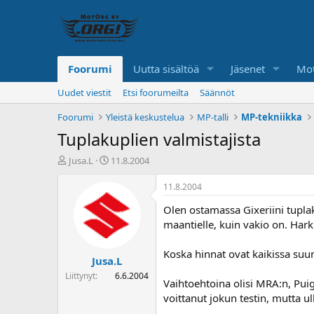
Foorumi
Uutta sisältöä
Jäsenet
Mot
Uudet viestit
Etsi foorumeilta
Säännöt
Foorumi
Yleistä keskustelua
MP-talli
MP-tekniikka
Tuplakuplien valmistajista
K
A
Jusa.L
11.8.2004
e
l
s
o
11.8.2004
k
i
Olen ostamassa Gixeriini tupla
u
t
s
u
maantielle, kuin vakio on. Har
t
s
e
p
Koska hinnat ovat kaikissa suunn
Jusa.L
l
ä
u
i
Liittynyt
6.6.2004
Vaihtoehtoina olisi MRA:n, Puig
n
v
voittanut jokun testin, mutta u
a
ä
l