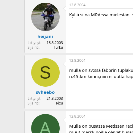
12.8.2004
Kyllä siinä MRA:ssa mielestäni s
heijani
Liittynyt
18.3.2003
Sijainti
Turku
12.8.2004
S
mulla on sv:ssä fabbrin tuplakup
n.45tkm kiinni,niin ei uutta h
svheebo
Liittynyt
21.3.2003
Sijainti
Rixu
12.8.2004
A
Mulla on busassa Metissen rac
muut markkinoilla olevat busan 