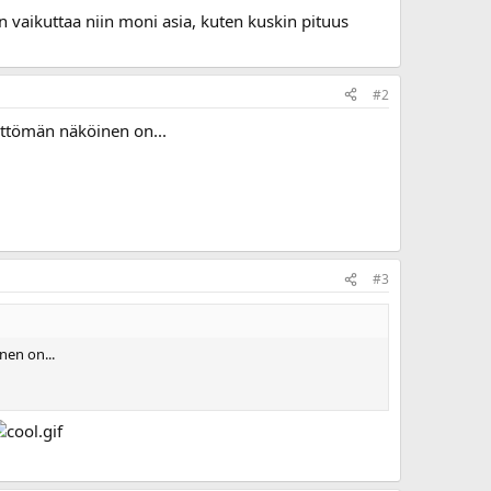
n vaikuttaa niin moni asia, kuten kuskin pituus
#2
ättömän näköinen on...
#3
nen on...