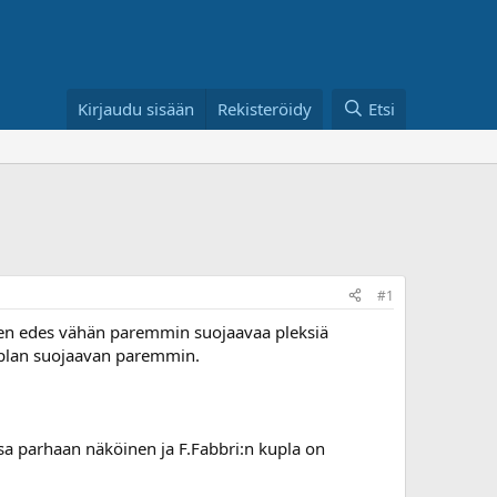
Kirjaudu sisään
Rekisteröidy
Etsi
#1
 haen edes vähän paremmin suojaavaa pleksiä
kuplan suojaavan paremmin.
ssa parhaan näköinen ja F.Fabbri:n kupla on