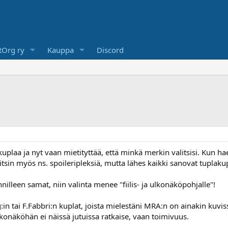
Org ry
Kauppa
Discord
kuplaa ja nyt vaan mietityttää, että minkä merkin valitsisi. Kun
kitsin myös ns. spoileripleksiä, mutta lähes kaikki sanovat tupla
illeen samat, niin valinta menee "fiilis- ja ulkonäköpohjalle"!
:in tai F.Fabbri:n kuplat, joista mielestäni MRA:n on ainakin kuvi
lkonäköhän ei näissä jutuissa ratkaise, vaan toimivuus.