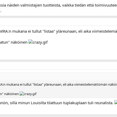
sia näiden valmistajien tuotteista, vaikka tiedän että toimivuutee
.
RA:n mukana ei tullut "listaa" yläreunaan, eli aika viimeistelem
ahatun" näköinen
n mukana ei tullut "listaa" yläreunaan, eli aika viimeistelemättömän näköi
tun" näköinen
n, sillä minun Louisilta tilattuun tuplakuplaan tuli reunalista.