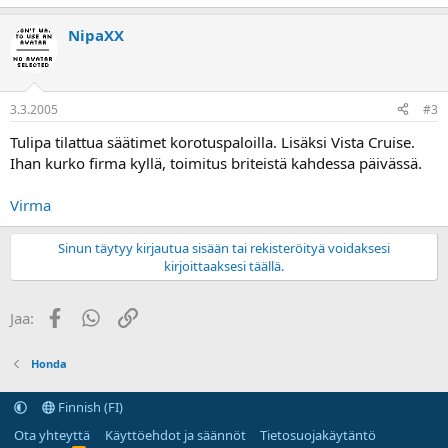
NipaXX
3.3.2005
#3
Tulipa tilattua säätimet korotuspaloilla. Lisäksi Vista Cruise.
Ihan kurko firma kyllä, toimitus briteistä kahdessa päivässä.
Virma
Sinun täytyy kirjautua sisään tai rekisteröityä voidaksesi
kirjoittaaksesi täällä.
Facebook
WhatsApp
Linkki
Jaa:
Honda
Finnish (FI)
Ota yhteyttä
Käyttöehdot ja säännöt
Tietosuojakäytäntö