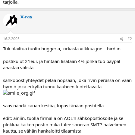
tarjolla.
a
X-ray
16.2.2005
#2
Tuli tilailtua tuolta huggeria, kirkasta vilkkua jne... birdiin.
postikulut 21eur, ja hintaan lisätään 4% jonka tuo paypal
anastaa välistä...
sähköpostiyhteydet pelaa nopsaan, joka rivin perässä on vaan
hymiö joka ei kyllä tunnu kauheen luotettavalta
saas nähdä kauan kestää, lupas tänään postitella.
edit: ainiin, tuolla firmalla on AOL'n sähköpostiosoite ja se
plokkaa kaiken postin mikä tulee soneran SMTP palvelimen
kautta, se vähän hankaloitti tilaamista.