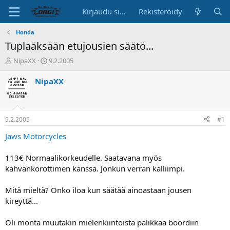
Kirjaudu sisään
Rekisteröidy
Honda
Tuplaäksään etujousien säätö...
K
A
NipaXX
9.2.2005
e
l
s
o
NipaXX
k
i
u
t
s
u
t
s
9.2.2005
#1
e
p
l
ä
Jaws Motorcycles
u
i
n
v
113€ Normaalikorkeudelle. Saatavana myös
a
ä
kahvankorottimen kanssa. Jonkun verran kalliimpi.
l
o
Mitä mieltä? Onko iloa kun säätää ainoastaan jousen
i
t
kireyttä...
t
a
Oli monta muutakin mielenkiintoista palikkaa böördiin
j