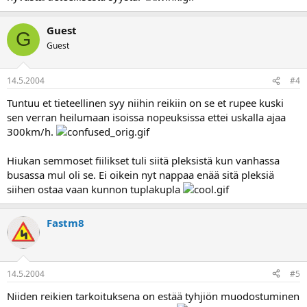
Guest
G
Guest
14.5.2004
#4
Tuntuu et tieteellinen syy niihin reikiin on se et rupee kuski
sen verran heilumaan isoissa nopeuksissa ettei uskalla ajaa
300km/h.
Hiukan semmoset fiilikset tuli siitä pleksistä kun vanhassa
busassa mul oli se. Ei oikein nyt nappaa enää sitä pleksiä
siihen ostaa vaan kunnon tuplakupla
Fastm8
14.5.2004
#5
Niiden reikien tarkoituksena on estää tyhjiön muodostuminen