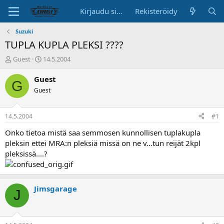
Kirjaudu sisään
Rekisteröidy
Suzuki
TUPLA KUPLA PLEKSI ????
K
A
Guest
14.5.2004
e
l
s
o
Guest
G
k
i
Guest
u
t
s
u
t
s
14.5.2004
#1
e
p
l
ä
Onko tietoa mistä saa semmosen kunnollisen tuplakupla
u
i
pleksin ettei MRA:n pleksiä missä on ne v...tun reijät 2kpl
n
v
pleksissä....?
a
ä
l
o
i
Jimsgarage
J
t
t
a
j