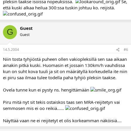
pleksin taakse isoissa nopeuksissa.
Se,
että kuski alkaa heilua 300:ssa tuskin johtuu ko. reijistä.
Guest
G
Guest
14.5.2004
#6
Niin tosta tyhjiöstä puheen ollen vakiopleksillä sen saa aikaan
ainakin pitkä kuski. Huomasin et jossain 130km/h vauhdissa
kun on suht kova tuuli ja sit on määrätyllä korkeudella ite niin
ei piru saa ilmaa tulee todella paha tyhjiö pleksin taakse.
Ovela tunne kun ei pysty ns. hengittämään
Piru mitä nyt sit tekis ostaiskos taas sen MRA-reijitetyn vai
semmosen mis ei oo reikiä......
Näyttää vaan ne ei reijitetyt et olis korkeamman näköisiä....