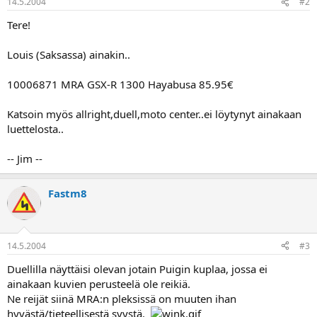
14.5.2004
#2
a
Tere!
Louis (Saksassa) ainakin..
10006871 MRA GSX-R 1300 Hayabusa 85.95€
Katsoin myös allright,duell,moto center..ei löytynyt ainakaan
luettelosta..
-- Jim --
Fastm8
14.5.2004
#3
Duellilla näyttäisi olevan jotain Puigin kuplaa, jossa ei
ainakaan kuvien perusteelä ole reikiä.
Ne reijät siinä MRA:n pleksissä on muuten ihan
hyvästä/tieteellisestä syystä.