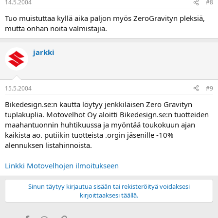
14.5.2004
#8
Tuo muistuttaa kyllä aika paljon myös ZeroGravityn pleksiä,
mutta onhan noita valmistajia.
jarkki
15.5.2004
#9
Bikedesign.se:n kautta löytyy jenkkiläisen Zero Gravityn
tuplakuplia. Motovelhot Oy aloitti Bikedesign.se:n tuotteiden
maahantuonnin huhtikuussa ja myöntää toukokuun ajan
kaikista ao. putiikin tuotteista .orgin jäsenille -10%
alennuksen listahinnoista.
Linkki Motovelhojen ilmoitukseen
Sinun täytyy kirjautua sisään tai rekisteröityä voidaksesi
kirjoittaaksesi täällä.