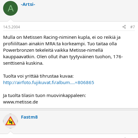
-Artsi-
A
14.5.2004
#7
Mulla on Metissen Racing-niminen kupla, ei oo reikiä ja
profiililtaan ainakin MRA:ta korkeampi. Tuo taitaa olla
Powerbronzen tekeleitä vaikka Metisse-nimellä
kauppaavatkin. Olen ollut ihan tyytyväinen tuohon, 176-
senttisenä kuskina.
Tuolta voi yrittää tihrustaa kuvaa:
http://airfoto.fujikuvat.fi/album....=806865
Ja tuolta tilasin tuon muovinkappaleen:
www.metisse.de
Fastm8