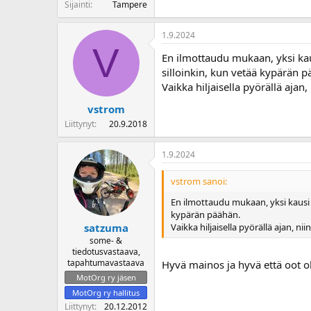
Sijainti
Tampere
1.9.2024
V
En ilmottaudu mukaan, yksi kausi
silloinkin, kun vetää kypärän p
Vaikka hiljaisella pyörällä ajan
vstrom
Liittynyt
20.9.2018
1.9.2024
vstrom sanoi:
En ilmottaudu mukaan, yksi kausi on
kypärän päähän.
Vaikka hiljaisella pyörällä ajan, ni
satzuma
some- &
tiedotusvastaava,
tapahtumavastaava
Hyvä mainos ja hyvä että oot ol
MotOrg ry jäsen
MotOrg ry hallitus
Liittynyt
20.12.2012