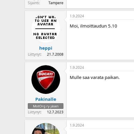
Sijainti
Tampere
1.9.2024
Moi, ilmoittaudun 5.10
heppi
Liittynyt
21.7.2008
1.9.2024
Mulle saa varata paikan.
Pakinalle
MotOrg ry jäsen
Liittynyt
12.7.2023
1.9.2024