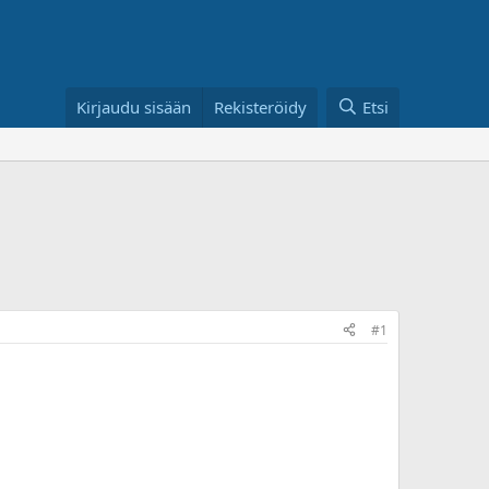
Kirjaudu sisään
Rekisteröidy
Etsi
#1