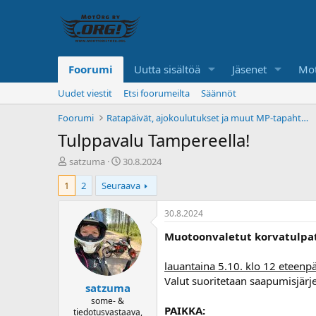
Foorumi
Uutta sisältöä
Jäsenet
Mot
Uudet viestit
Etsi foorumeilta
Säännöt
Foorumi
Ratapäivät, ajokoulutukset ja muut MP-tapahtumat
Tulppavalu Tampereella!
K
A
satzuma
30.8.2024
e
l
1
2
Seuraava
s
o
k
i
u
t
30.8.2024
s
u
Muotoonvaletut korvatulpa
t
s
e
p
l
ä
lauantaina 5.10. klo 12 eteenp
u
i
Valut suoritetaan saapumisjärje
satzuma
n
v
a
ä
some- &
PAIKKA:
tiedotusvastaava,
l