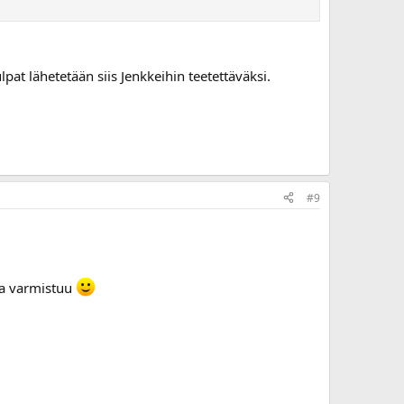
pat lähetetään siis Jenkkeihin teetettäväksi.
#9
ma varmistuu