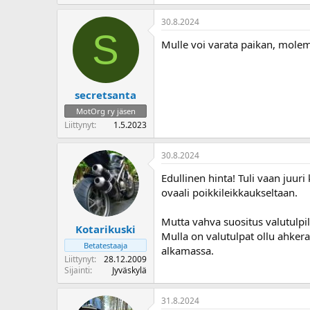
30.8.2024
S
Mulle voi varata paikan, molem
secretsanta
MotOrg ry jäsen
Liittynyt
1.5.2023
30.8.2024
Edullinen hinta! Tuli vaan juur
ovaali poikkileikkaukseltaan.
Mutta vahva suositus valutulpi
Kotarikuski
Mulla on valutulpat ollu ahkera
Betatestaaja
alkamassa.
Liittynyt
28.12.2009
Sijainti
Jyväskylä
31.8.2024