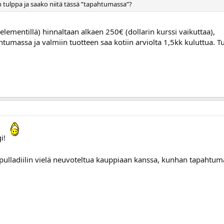
 tulppa ja saako niitä tässä ”tapahtumassa”?
elementillä) hinnaltaan alkaen 250€ (dollarin kurssi vaikuttaa),
tumassa ja valmiin tuotteen saa kotiin arviolta 1,5kk kuluttua. Tul
gi!
ipulladiilin vielä neuvoteltua kauppiaan kanssa, kunhan tapahtu