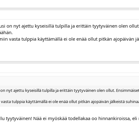
 on nyt ajettu kyseisillä tulpilla ja erittäin tyytyväinen olen oll
äähän.
, niin vasta tulppia käyttämällä ei ole enää ollut pitkän ajopäivän j
 nyt ajettu kyseisillä tulpilla ja erittäin tyytyväinen olen ollut. Ensimmäiset
in vasta tulppia käyttämällä ei ole enää ollut pitkän ajopäivän jälkeistä suhina
lu tyytyväinen! Nää ei myöskää todellakaa oo hinnankiroissa, eli 