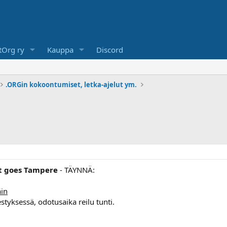
Org ry
Kauppa
Discord
.ORGin kokoontumiset, letka-ajelut ym.
t goes Tampere
- TÄYNNÄ:
äin
styksessä, odotusaika reilu tunti.