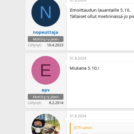
31.8.2024
N
Ilmoittaudun lauantaille 5.10.
Tällaiset ollut mietinnässä jo 
nopeuttaja
MotOrg ry jäsen
Liittynyt
10.4.2023
31.8.2024
E
Mukana 5.10.!
epv
MotOrg ry jäsen
Liittynyt
8.2.2014
31.8.2024
JS75 sanoi: