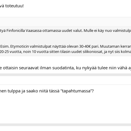
ivä toteutuu!
äytyä Finfonicilla Vaasassa ottamassa uudet valut. Mulle ei käy nuo valmistul
. Esim. Etymoticin valmistulpat näyttää olevan 30-40€ pari. Muutaman kerra
-25 vuotta, noin 10 vuotta sitten tilasin uudet silikoniosat, ja nyt siis kol
te ottaisin seuraavat ilman suodatinta, ku nykyää tulee niin vähä 
nen tulppa ja saako niitä tässä ”tapahtumassa”?