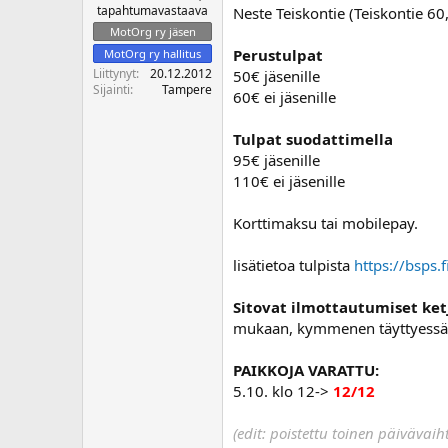
tapahtumavastaava
Neste Teiskontie (Teiskontie 60,
o
i
MotOrg ry jäsen
t
Perustulpat
MotOrg ry hallitus
t
Liittynyt
20.12.2012
50€ jäsenille
a
Sijainti
Tampere
60€ ei jäsenille
j
a
Tulpat suodattimella
95€ jäsenille
110€ ei jäsenille
Korttimaksu tai mobilepay.
lisätietoa tulpista
https://bsps.
Sitovat ilmottautumiset ke
mukaan, kymmenen täyttyessä 
PAIKKOJA VARATTU:
5.10. klo 12->
12/12
(edit: poistettu toinen päivävaih