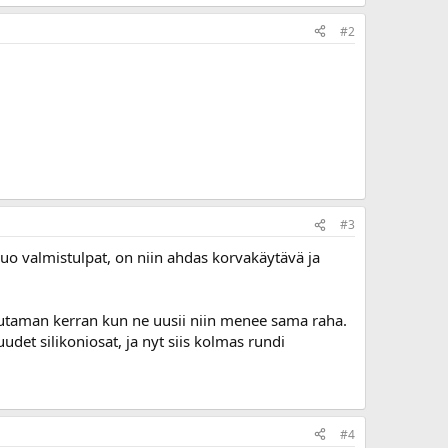
#2
#3
 nuo valmistulpat, on niin ahdas korvakäytävä ja
Muutaman kerran kun ne uusii niin menee sama raha.
udet silikoniosat, ja nyt siis kolmas rundi
#4