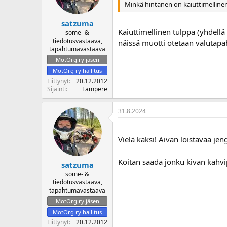
Minkä hintanen on kaiuttimellinen
satzuma
Kaiuttimellinen tulppa (yhdellä 
some- &
tiedotusvastaava,
näissä muotti otetaan valutapah
tapahtumavastaava
MotOrg ry jäsen
MotOrg ry hallitus
Liittynyt
20.12.2012
Sijainti
Tampere
31.8.2024
Vielä kaksi! Aivan loistavaa jen
Koitan saada jonku kivan kahv
satzuma
some- &
tiedotusvastaava,
tapahtumavastaava
MotOrg ry jäsen
MotOrg ry hallitus
Liittynyt
20.12.2012