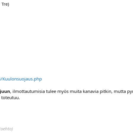
 Tre)
fi/Kuulonsuojaus.php
tjuun
, ilmottautumisia tulee myös muita kanavia pitkin, mutta p
toteutuu.
toehto)