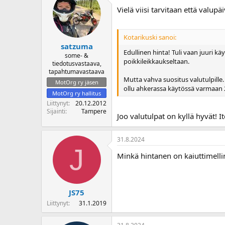
Vielä viisi tarvitaan että valupä
Kotarikuski sanoi:
satzuma
Edullinen hinta! Tuli vaan juuri k
some- &
poikkileikkaukseltaan.
tiedotusvastaava,
tapahtumavastaava
Mutta vahva suositus valutulpille
MotOrg ry jäsen
ollu ahkerassa käytössä varmaan 20
MotOrg ry hallitus
Liittynyt
20.12.2012
Sijainti
Tampere
Joo valutulpat on kyllä hyvät! I
31.8.2024
J
Minkä hintanen on kaiuttimelli
JS75
Liittynyt
31.1.2019