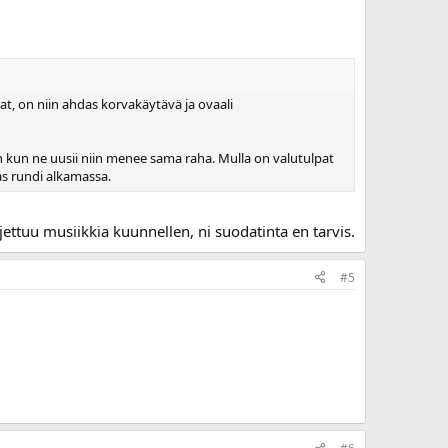
pat, on niin ahdas korvakäytävä ja ovaali
n kun ne uusii niin menee sama raha. Mulla on valutulpat
mas rundi alkamassa.
ajettuu musiikkia kuunnellen, ni suodatinta en tarvis.
#5