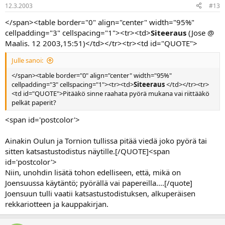
12.3.2003
#13
</span><table border="0" align="center" width="95%"
cellpadding="3" cellspacing="1"><tr><td>
Siteeraus
(Jose @
Maalis. 12 2003,15:51)</td></tr><tr><td id="QUOTE">
Julle sanoi:
</span><table border="0" align="center" width="95%"
cellpadding="3" cellspacing="1"><tr><td>
Siteeraus
</td></tr><tr>
<td id="QUOTE">Pitääkö sinne raahata pyörä mukana vai riittääkö
pelkät paperit?
<span id='postcolor'>
Ainakin Oulun ja Tornion tullissa pitää viedä joko pyörä tai
sitten katsastustodistus näytille.[/QUOTE]<span
id='postcolor'>
Niin, unohdin lisätä tohon edelliseen, että, mikä on
Joensuussa käytäntö; pyörällä vai papereilla....[/quote]
Joensuun tulli vaatii katsastustodistuksen, alkuperäisen
rekkariotteen ja kauppakirjan.