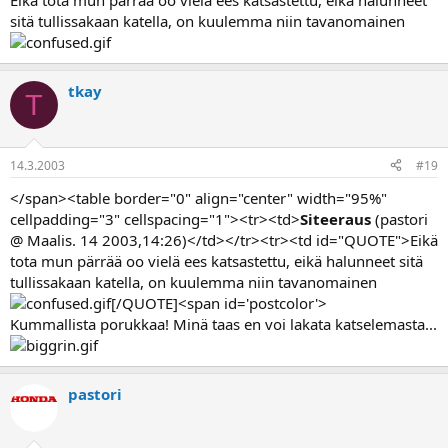
Eikä tota mun pärrää oo vielä ees katsastettu, eikä halunneet
sitä tullissakaan katella, on kuulemma niin tavanomainen
tkay
T
14.3.2003
#19
</span><table border="0" align="center" width="95%"
cellpadding="3" cellspacing="1"><tr><td>
Siteeraus
(pastori
@ Maalis. 14 2003,14:26)</td></tr><tr><td id="QUOTE">Eikä
tota mun pärrää oo vielä ees katsastettu, eikä halunneet sitä
tullissakaan katella, on kuulemma niin tavanomainen
[/QUOTE]<span id='postcolor'>
Kummallista porukkaa! Minä taas en voi lakata katselemasta...
pastori