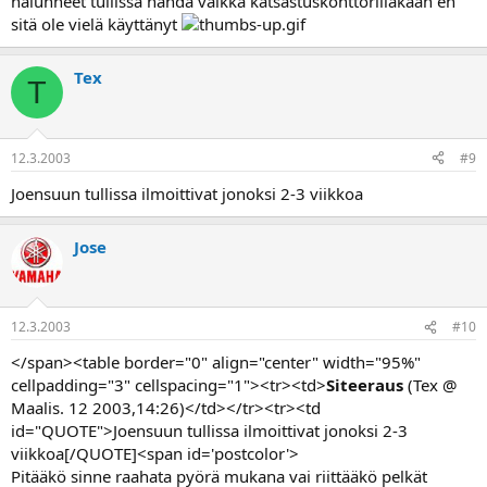
halunneet tullissa nähdä vaikka katsastuskonttorillakaan en
sitä ole vielä käyttänyt
Tex
T
12.3.2003
#9
Joensuun tullissa ilmoittivat jonoksi 2-3 viikkoa
Jose
12.3.2003
#10
</span><table border="0" align="center" width="95%"
cellpadding="3" cellspacing="1"><tr><td>
Siteeraus
(Tex @
Maalis. 12 2003,14:26)</td></tr><tr><td
id="QUOTE">Joensuun tullissa ilmoittivat jonoksi 2-3
viikkoa[/QUOTE]<span id='postcolor'>
Pitääkö sinne raahata pyörä mukana vai riittääkö pelkät