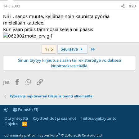
14.3.2003
#20
Nii i , sanos muuta, kyllähän noin kaunista pyörää
mielellään kattelee.
Kun vaan pitäis tämmösiä kelejä nii pääsis
Last
1 / 6
Seuraava
Sinun täytyy kirjautua sisään tai rekisteröityä voidaksesi
kirjoittaaksesi täällä.
Facebook
WhatsApp
Linkki
Jaa:
Pyörän ja mp-tavaran tilaus ja tuonti ulkomailta
Finnish (FI)
Ota yhteyttä
Käyttöehdot ja säännöt
Tietosuojakäytäntö
Ohjeita
R
S
S
®
Community platform by XenForo
© 2010-2026 XenForo Ltd.