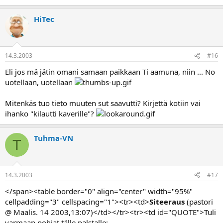
HiTec
14.3.2003
#16
Eli jos mä jätin omani samaan paikkaan Ti aamuna, niin ... No
uotellaan, uotellaan
Mitenkäs tuo tieto muuten sut saavutti? Kirjettä kotiin vai
ihanko "kilautti kaverille"?
Tuhma-VN
T
14.3.2003
#17
</span><table border="0" align="center" width="95%"
cellpadding="3" cellspacing="1"><tr><td>
Siteeraus
(pastori
@ Maalis. 14 2003,13:07)</td></tr><tr><td id="QUOTE">Tuli
varmaan pohjat tälle palstalle: