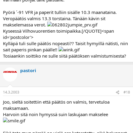
Pyörä ´-91 VFR ja paperit tulliin sisälle 10.3 maanataina.
Veropäätös valmis 13.3 torstaina. Tänään kävin sit
makselemassa verot.
Kyseessä Vilhovuorentien toimipaikka.[/QUOTE]<span
id='postcolor'>
Kylläpä tuli sulle päätös nopeasti?? Taisit hymyillä nätisti, niin
sait paperis pinkan päälle!!
Tosiaankin soittiko ne sulle siitä päätöksen valmistumisesta?
pastori
14.3.2003
#18
Joo, sieltä soitettiin että päätös on valmis, tervetuloa
maksamaan.
Harvoin sitä noin hymyssä suin laskujaan makselee