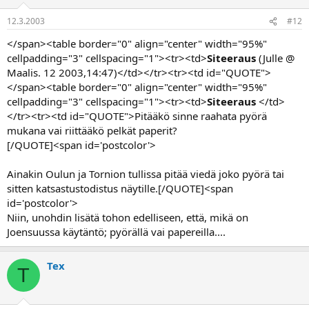
12.3.2003
#12
</span><table border="0" align="center" width="95%"
cellpadding="3" cellspacing="1"><tr><td>
Siteeraus
(Julle @
Maalis. 12 2003,14:47)</td></tr><tr><td id="QUOTE">
</span><table border="0" align="center" width="95%"
cellpadding="3" cellspacing="1"><tr><td>
Siteeraus
</td>
</tr><tr><td id="QUOTE">Pitääkö sinne raahata pyörä
mukana vai riittääkö pelkät paperit?
[/QUOTE]<span id='postcolor'>
Ainakin Oulun ja Tornion tullissa pitää viedä joko pyörä tai
sitten katsastustodistus näytille.[/QUOTE]<span
id='postcolor'>
Niin, unohdin lisätä tohon edelliseen, että, mikä on
Joensuussa käytäntö; pyörällä vai papereilla....
Tex
T