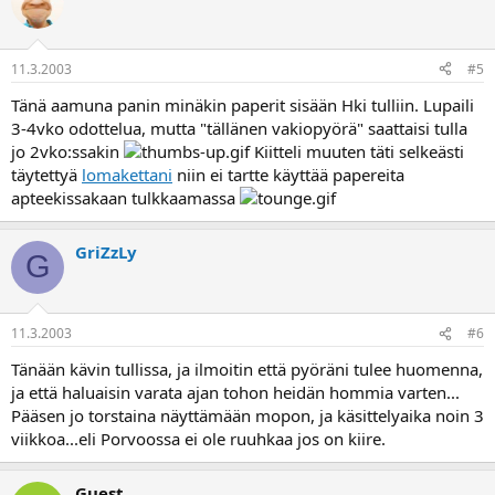
11.3.2003
#5
Tänä aamuna panin minäkin paperit sisään Hki tulliin. Lupaili
3-4vko odottelua, mutta "tällänen vakiopyörä" saattaisi tulla
jo 2vko:ssakin
Kiitteli muuten täti selkeästi
täytettyä
lomakettani
niin ei tartte käyttää papereita
apteekissakaan tulkkaamassa
GriZzLy
G
11.3.2003
#6
Tänään kävin tullissa, ja ilmoitin että pyöräni tulee huomenna,
ja että haluaisin varata ajan tohon heidän hommia varten...
Pääsen jo torstaina näyttämään mopon, ja käsittelyaika noin 3
viikkoa...eli Porvoossa ei ole ruuhkaa jos on kiire.
Guest