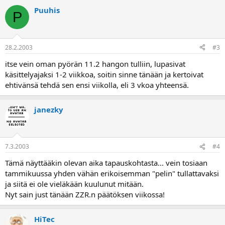
Puuhis
P
28.2.2003
#3
itse vein oman pyörän 11.2 hangon tulliin, lupasivat
käsittelyajaksi 1-2 viikkoa, soitin sinne tänään ja kertoivat
ehtivänsä tehdä sen ensi viikolla, eli 3 vkoa yhteensä.
janezky
7.3.2003
#4
Tämä näyttääkin olevan aika tapauskohtasta... vein tosiaan
tammikuussa yhden vähän erikoisemman "pelin" tullattavaksi
ja siitä ei ole vieläkään kuulunut mitään.
Nyt sain just tänään ZZR.n päätöksen viikossa!
HiTec