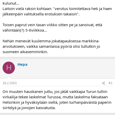
kulunut...
a
Laitoin vielä raksin kohtaan: "verotus toimitettava heti ja haen
jälkeenpäin valituksella erotuksen takaisin".
Toisen paprut vein tasan viikko sitten pe ja sanoivat, että
vähintään(?) 5-6viikkoa...
Nehän menevät kuulemma jokatapauksessa markkina-
arvotukseen, vaikka samanlaisia pyöriä olisi tullutkin jo
suomeen aikasemminkin.
Hepa
H
28.2.2003
#2
On muuten hauskanen juttu, jos jätät vaikkapa Turun tulliin
virkailija tekee laskelmat Turussa, mutta laskelma faksataan
Helsinkiin ja hyväksytään siellä, joten turhanpäiväistä paperin
siirtelyä ja jonojen kasvatusta.