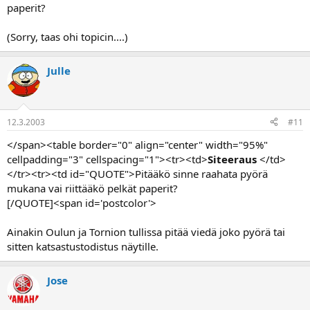
paperit?
(Sorry, taas ohi topicin....)
Julle
12.3.2003
#11
</span><table border="0" align="center" width="95%"
cellpadding="3" cellspacing="1"><tr><td>
Siteeraus
</td>
</tr><tr><td id="QUOTE">Pitääkö sinne raahata pyörä
mukana vai riittääkö pelkät paperit?
[/QUOTE]<span id='postcolor'>
Ainakin Oulun ja Tornion tullissa pitää viedä joko pyörä tai
sitten katsastustodistus näytille.
Jose