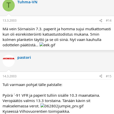
Tuhma-VN
T
13.3.2003
#14
Mä vein Sörnaisiin 7.3. paperit ja homma sujui mutkattomasti
kun oli esirekisteröinti katsastustodistus mukana. 5min
kolmen planketin täyttö ja se oli siinä. Nyt vaan kauhulla
odottelen päätöstä...
pastori
14.3.2003
#15
Tuli varmaan pohjat tälle palstalle:
Pyörä ´-91 VFR ja paperit tulliin sisälle 10.3 maanataina.
Veropäätös valmis 13.3 torstaina. Tänään kävin sit
makselemassa verot.
Kyseessä Vilhovuorentien toimipaikka.