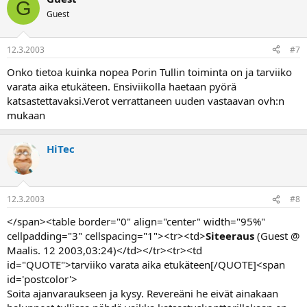
G
Guest
12.3.2003
#7
Onko tietoa kuinka nopea Porin Tullin toiminta on ja tarviiko
varata aika etukäteen. Ensiviikolla haetaan pyörä
katsastettavaksi.Verot verrattaneen uuden vastaavan ovh:n
mukaan
HiTec
12.3.2003
#8
</span><table border="0" align="center" width="95%"
cellpadding="3" cellspacing="1"><tr><td>
Siteeraus
(Guest @
Maalis. 12 2003,03:24)</td></tr><tr><td
id="QUOTE">tarviiko varata aika etukäteen[/QUOTE]<span
id='postcolor'>
Soita ajanvaraukseen ja kysy. Revereäni he eivät ainakaan