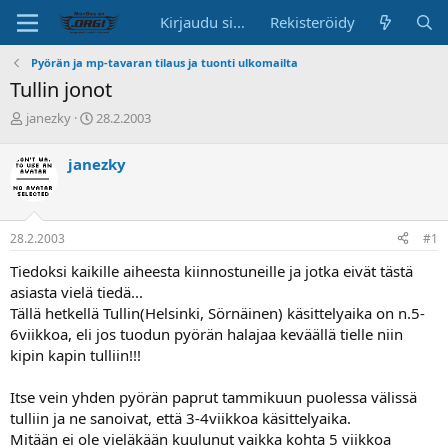
Kirjaudu sisään
Rekisteröidy
Pyörän ja mp-tavaran tilaus ja tuonti ulkomailta
Tullin jonot
K
A
janezky
28.2.2003
e
l
s
o
janezky
k
i
u
t
s
u
t
s
28.2.2003
#1
e
p
l
ä
Tiedoksi kaikille aiheesta kiinnostuneille ja jotka eivät tästä
u
i
asiasta vielä tiedä...
n
v
Tällä hetkellä Tullin(Helsinki, Sörnäinen) käsittelyaika on n.5-
a
ä
6viikkoa, eli jos tuodun pyörän halajaa keväällä tielle niin
l
o
kipin kapin tulliin!!!
i
t
Itse vein yhden pyörän paprut tammikuun puolessa välissä
t
tulliin ja ne sanoivat, että 3-4viikkoa käsittelyaika.
a
Mitään ei ole vieläkään kuulunut vaikka kohta 5 viikkoa
j