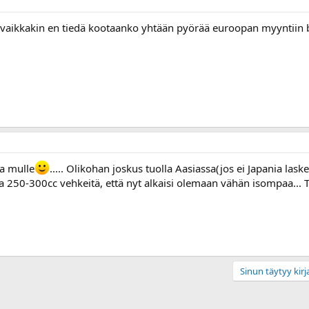
vaikkakin en tiedä kootaanko yhtään pyörää euroopan myyntiin b
ta mulle
..... Olikohan joskus tuolla Aasiassa(jos ei Japania lask
a 250-300cc vehkeitä, että nyt alkaisi olemaan vähän isompaa... T
Sinun täytyy kirja