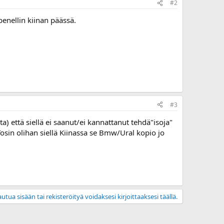
#2
enellin kiinan päässä.
#3
eta) että siellä ei saanut/ei kannattanut tehdä"isoja"
osin olihan siellä Kiinassa se Bmw/Ural kopio jo
utua sisään tai rekisteröityä voidaksesi kirjoittaaksesi täällä.