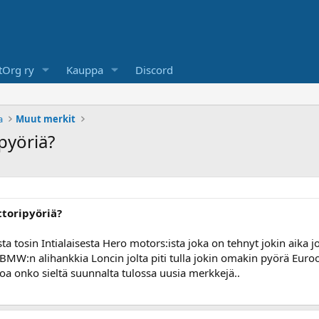
Org ry
Kauppa
Discord
a
Muut merkit
pyöriä?
ttoripyöriä?
sta tosin Intialaisesta Hero motors:ista joka on tehnyt jokin aika j
ä BMW:n alihankkia Loncin jolta piti tulla jokin omakin pyörä Euro
toa onko sieltä suunnalta tulossa uusia merkkejä..