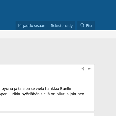
Kirjaudu sisään
Rekisteröidy
Etsi
#1
o pyöriä ja taisipa se vielä hankkia Buellin
opan... Pikkupyöriähän siellä on ollut ja jokunen