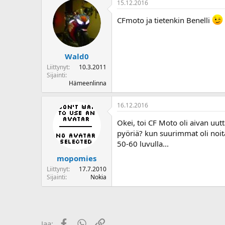
15.12.2016
o
i
CFmoto ja tietenkin Benelli
t
t
a
j
Wald0
a
Liittynyt
10.3.2011
Sijainti
Hämeenlinna
16.12.2016
Okei, toi CF Moto oli aivan uut
pyöriä? kun suurimmat oli noit
50-60 luvulla...
mopomies
Liittynyt
17.7.2010
Sijainti
Nokia
Facebook
WhatsApp
Linkki
Jaa: