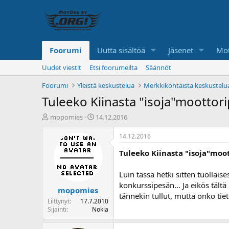
Foorumi
Uutta sisältöä
Jäsenet
Mot
Uudet viestit
Etsi foorumeilta
Säännöt
Foorumi
Yleistä keskustelua
Merkkikohtaista keskustelu
Tuleeko Kiinasta "isoja"moottori
K
A
mopomies
14.12.2016
e
l
s
o
14.12.2016
k
i
Tuleeko Kiinasta "isoja"moo
u
t
s
u
t
s
Luin tässä hetki sitten tuollaise
e
p
konkurssipesän... Ja eikös tält
mopomies
l
ä
tännekin tullut, mutta onko tie
u
i
Liittynyt
17.7.2010
n
v
Sijainti
Nokia
a
ä
l