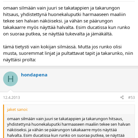
omaan silmään vain juuri se takatappien ja takarungon
hitsaus, yhdistettynä huonekaluputki harmaaseen maaliin
tekee sen halvan näköiseksi. ja vähän se päärungon
takakaarre myös näyttää halvalta. Esim ducatissa kun runko
on suoraa putkea, se näyttää tukevalta ja jämäkältä.
tämä tietysti vain kokijan silmässä. Mutta jos runko olisi
musta, suoremmat linjat ja pultattavat tapit ja takarunko, niin
näyttäisi prolta:
hondapena
H
12.4.2013
#53
jaket sanoi:
omaan silmään vain juuri se takatappien ja takarungon hitsaus,
yhdistettynä huonekaluputki harmaaseen maaliin tekee sen halvan
näköiseksi. ja vähän se päärungon takakaarre myös näyttää
halvalta. Esim ducatissa kun runko on suoraa putkea, se näyttää