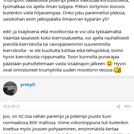
työmatkaa voi ajella ilman tulppia. Pitkiin siirtymiin toivoisi
kuitenkin vielä hiljaisempaa. Onko joku parennellut pleksiä,
saisikohan esim jatkopalalla ilmavirran kypärän yli?
edit: ja lisäyksenä että moottorista ei voi olla tykkäämättä.
Vääntää tasaisesti koko kierrosalueelta, voi ajella rauhallisesti
pienillä kierroksilla tai raivopäisemmin suuremmilla
kierroksilla - ei ole kuollutta kohtaa eikä tehopiikkiä, toimii
hyvin kierroksista riippumatta. Tosin kunnolla punarajaa
päästään puhuttelemaan vasta sisäänajon jälkeen
Hyvin
ovat onnistuneet triumphilla uuden moottorin teossa
yrmyli
23.4.2013
#55
Joo, on XC:ssä vähän parempi ja pidempi jousto kuin
normaalissa 800 mallissa. Viime viikonloppuna tuli kuitenkin
koettua myös jousien pohjaaminen, ensimmäistä kertaa