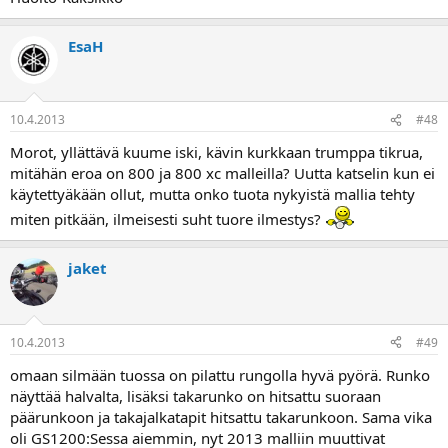
EsaH
10.4.2013
#48
Morot, yllättävä kuume iski, kävin kurkkaan trumppa tikrua,
mitähän eroa on 800 ja 800 xc malleilla? Uutta katselin kun ei
käytettyäkään ollut, mutta onko tuota nykyistä mallia tehty
miten pitkään, ilmeisesti suht tuore ilmestys?
jaket
10.4.2013
#49
omaan silmään tuossa on pilattu rungolla hyvä pyörä. Runko
näyttää halvalta, lisäksi takarunko on hitsattu suoraan
päärunkoon ja takajalkatapit hitsattu takarunkoon. Sama vika
oli GS1200:Sessa aiemmin, nyt 2013 malliin muuttivat