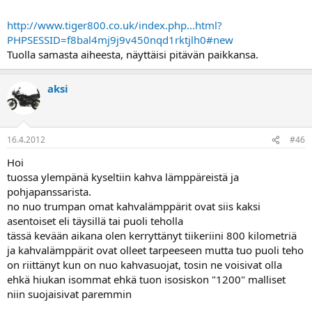
http://www.tiger800.co.uk/index.php...html?
PHPSESSID=f8bal4mj9j9v450nqd1rktjlh0#new
Tuolla samasta aiheesta, näyttäisi pitävän paikkansa.
aksi
16.4.2012
#46
Hoi
tuossa ylempänä kyseltiin kahva lämppäreistä ja
pohjapanssarista.
no nuo trumpan omat kahvalämppärit ovat siis kaksi
asentoiset eli täysillä tai puoli teholla
tässä kevään aikana olen kerryttänyt tiikeriini 800 kilometriä
ja kahvalämppärit ovat olleet tarpeeseen mutta tuo puoli teho
on riittänyt kun on nuo kahvasuojat, tosin ne voisivat olla
ehkä hiukan isommat ehkä tuon isosiskon "1200" malliset
niin suojaisivat paremmin