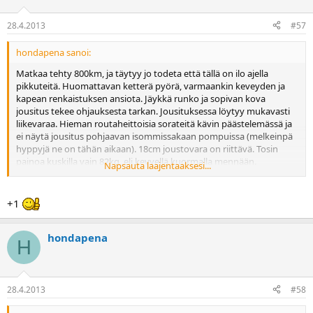
28.4.2013
#57
hondapena sanoi:
Matkaa tehty 800km, ja täytyy jo todeta että tällä on ilo ajella
pikkuteitä. Huomattavan ketterä pyörä, varmaankin keveyden ja
kapean renkaistuksen ansiota. Jäykkä runko ja sopivan kova
jousitus tekee ohjauksesta tarkan. Jousituksessa löytyy mukavasti
liikevaraa. Hieman routaheittoisia sorateitä kävin päästelemässä ja
ei näytä jousitus pohjaavan isommissakaan pompuissa (melkeinpä
hyppyjä ne on tähän aikaan). 18cm joustovara on riittävä. Tosin
painoa kuskilla vain 82kg, eli kevyellä kuormalla mennään.
Napsauta laajentaaksesi...
Huomattava parannus kuitenkin edellisen katupyörän 12cm
joustovaraan ja aikalailla passeli suomalaisille teille. Vakavampaan
sora-ajoon tosin kaipaisi enemmän pitoa renkaisiin ja löysempää
+1
jousitusta, XC-malli nappuloilla lieneekin selkästi parempi valinta
soralle.
hondapena
H
GPS-teline tähän löytyi SW Motechilta, ruuvataan
pleksikiinnikkeiden alle ja näyttö tulee mittareiden päälle:
28.4.2013
#58
Triumphin säädettevä pidempi pleksi vaikuttaa kohtuulliselta,
työmatkaa voi ajella ilman tulppia. Pitkiin siirtymiin toivoisi