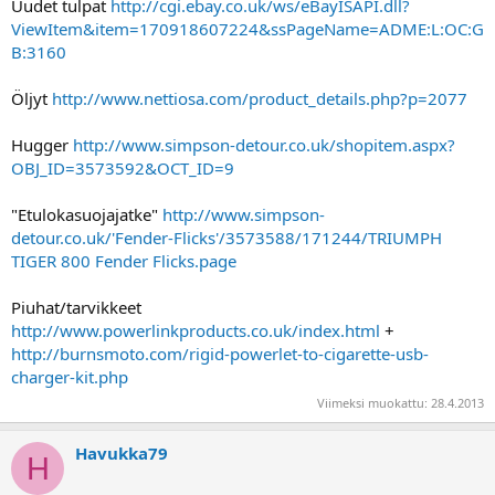
Uudet tulpat
http://cgi.ebay.co.uk/ws/eBayISAPI.dll?
ViewItem&item=170918607224&ssPageName=ADME:L:OC:G
B:3160
Öljyt
http://www.nettiosa.com/product_details.php?p=2077
Hugger
http://www.simpson-detour.co.uk/shopitem.aspx?
OBJ_ID=3573592&OCT_ID=9
"Etulokasuojajatke"
http://www.simpson-
detour.co.uk/'Fender-Flicks'/3573588/171244/TRIUMPH
TIGER 800 Fender Flicks.page
Piuhat/tarvikkeet
http://www.powerlinkproducts.co.uk/index.html
+
http://burnsmoto.com/rigid-powerlet-to-cigarette-usb-
charger-kit.php
Viimeksi muokattu:
28.4.2013
Havukka79
H