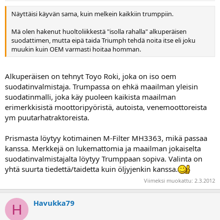
a
Näyttäisi käyvän sama, kuin melkein kaikkiin trumppiin.
Mä olen hakenut huoltoliikkestä "isolla rahalla" alkuperäisen
suodattimen, mutta eipä taida Triumph tehdä noita itse eli joku
muukin kuin OEM varmasti hoitaa homman.
Alkuperäisen on tehnyt Toyo Roki, joka on iso oem
suodatinvalmistaja. Trumpassa on ehkä maailman yleisin
suodatinmalli, joka käy puoleen kaikista maailman
erimerkkisistä moottoripyöristä, autoista, venemoottoreista
ym puutarhatraktoreista.
Prismasta löytyy kotimainen M-Filter MH3363, mikä passaa
kanssa. Merkkejä on lukemattomia ja maailman jokaiselta
suodatinvalmistajalta löytyy Trumppaan sopiva. Valinta on
yhtä suurta tiedettä/taidetta kuin öljyjenkin kanssa.
Viimeksi muokattu:
2.3.2012
Havukka79
H