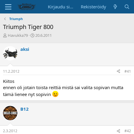
Kirjaudu sisään
Rekisteröidy
Triumph
Triumph Tiger 800
K
A
Havukka79
20.6.2011
e
l
s
o
aksi
k
i
u
t
s
u
t
s
11.2.2012
#41
e
p
l
ä
Kiitos
u
i
ennen oli jotain toista reittiä mistä sai valita sopivan mutta
n
v
tämä lienee nyt sopivin
a
ä
l
o
B12
i
t
t
a
2.3.2012
#42
j