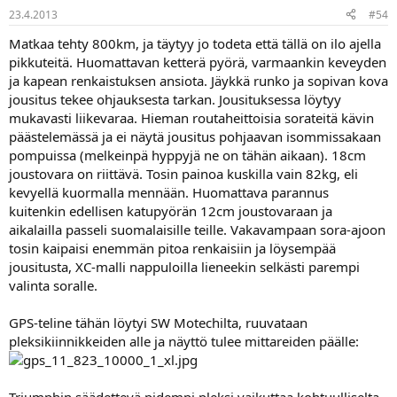
23.4.2013
#54
Matkaa tehty 800km, ja täytyy jo todeta että tällä on ilo ajella
pikkuteitä. Huomattavan ketterä pyörä, varmaankin keveyden
ja kapean renkaistuksen ansiota. Jäykkä runko ja sopivan kova
jousitus tekee ohjauksesta tarkan. Jousituksessa löytyy
mukavasti liikevaraa. Hieman routaheittoisia sorateitä kävin
päästelemässä ja ei näytä jousitus pohjaavan isommissakaan
pompuissa (melkeinpä hyppyjä ne on tähän aikaan). 18cm
joustovara on riittävä. Tosin painoa kuskilla vain 82kg, eli
kevyellä kuormalla mennään. Huomattava parannus
kuitenkin edellisen katupyörän 12cm joustovaraan ja
aikalailla passeli suomalaisille teille. Vakavampaan sora-ajoon
tosin kaipaisi enemmän pitoa renkaisiin ja löysempää
jousitusta, XC-malli nappuloilla lieneekin selkästi parempi
valinta soralle.
GPS-teline tähän löytyi SW Motechilta, ruuvataan
pleksikiinnikkeiden alle ja näyttö tulee mittareiden päälle:
Triumphin säädettevä pidempi pleksi vaikuttaa kohtuulliselta,