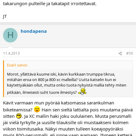
takarungon pulteille ja takatapit irroitettavat.
JT
hondapena
H
11.4.2013
#50
EsaH sanoi:
Morot, yllättävä kuume iski, kävin kurkkaan trumppa tikrua,
mitähän eroa on 800 ja 800 xc malleilla? Uutta katselin kun ei
käytettyäkään ollut, mutta onko tuota nykyistä mallia tehty miten
pitkään, ilmeisesti suht tuore ilmestys?
Kävit varmaan mun pyörää katsomassa sarankulman
biketeamissa?
Hain sen sieltä lattialta pois muutama päivä
sitten
. Ja XC mallin haki joku oululainen. Musta perusmalli
jäi vielä tyrkylle ja uusille tilauksille oli muistaakseni kolmen
viikon toimitusaika. Näkyi muuten tulleen koeajopyöräksi
myös 800-perusmalli, eli sinne vaan ajamaan. Ihmeen ketterä