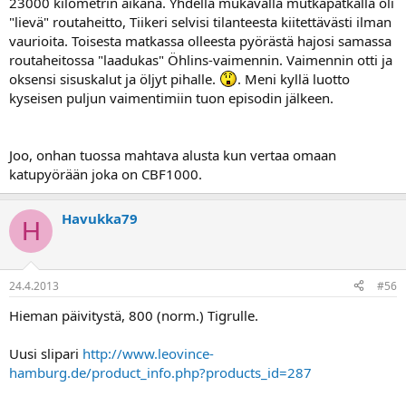
23000 kilometrin aikana. Yhdellä mukavalla mutkapätkällä oli
"lievä" routaheitto, Tiikeri selvisi tilanteesta kiitettävästi ilman
vaurioita. Toisesta matkassa olleesta pyörästä hajosi samassa
routaheitossa "laadukas" Öhlins-vaimennin. Vaimennin otti ja
oksensi sisuskalut ja öljyt pihalle.
. Meni kyllä luotto
kyseisen puljun vaimentimiin tuon episodin jälkeen.
Joo, onhan tuossa mahtava alusta kun vertaa omaan
katupyörään joka on CBF1000.
Havukka79
H
24.4.2013
#56
Hieman päivitystä, 800 (norm.) Tigrulle.
Uusi slipari
http://www.leovince-
hamburg.de/product_info.php?products_id=287