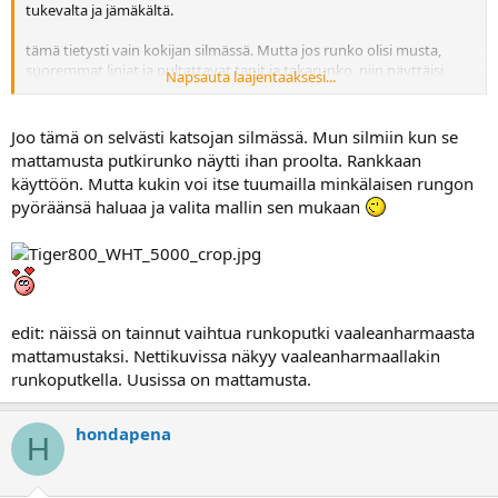
tukevalta ja jämäkältä.
tämä tietysti vain kokijan silmässä. Mutta jos runko olisi musta,
suoremmat linjat ja pultattavat tapit ja takarunko, niin näyttäisi
Napsauta laajentaaksesi...
prolta:
Joo tämä on selvästi katsojan silmässä. Mun silmiin kun se
mattamusta putkirunko näytti ihan proolta. Rankkaan
käyttöön. Mutta kukin voi itse tuumailla minkälaisen rungon
pyöräänsä haluaa ja valita mallin sen mukaan
edit: näissä on tainnut vaihtua runkoputki vaaleanharmaasta
mattamustaksi. Nettikuvissa näkyy vaaleanharmaallakin
runkoputkella. Uusissa on mattamusta.
hondapena
H