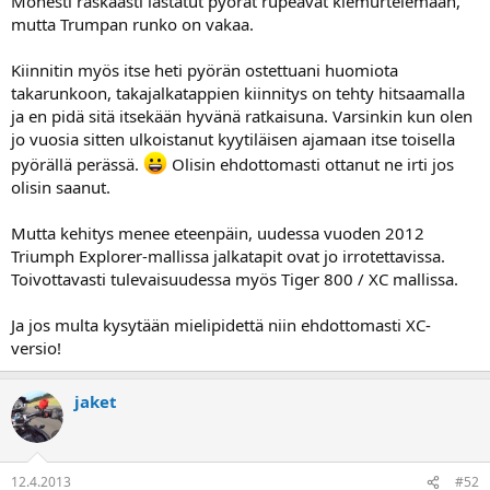
Monesti raskaasti lastatut pyörät rupeavat kiemurtelemaan,
mutta Trumpan runko on vakaa.
Kiinnitin myös itse heti pyörän ostettuani huomiota
takarunkoon, takajalkatappien kiinnitys on tehty hitsaamalla
ja en pidä sitä itsekään hyvänä ratkaisuna. Varsinkin kun olen
jo vuosia sitten ulkoistanut kyytiläisen ajamaan itse toisella
pyörällä perässä.
Olisin ehdottomasti ottanut ne irti jos
olisin saanut.
Mutta kehitys menee eteenpäin, uudessa vuoden 2012
Triumph Explorer-mallissa jalkatapit ovat jo irrotettavissa.
Toivottavasti tulevaisuudessa myös Tiger 800 / XC mallissa.
Ja jos multa kysytään mielipidettä niin ehdottomasti XC-
versio!
jaket
12.4.2013
#52