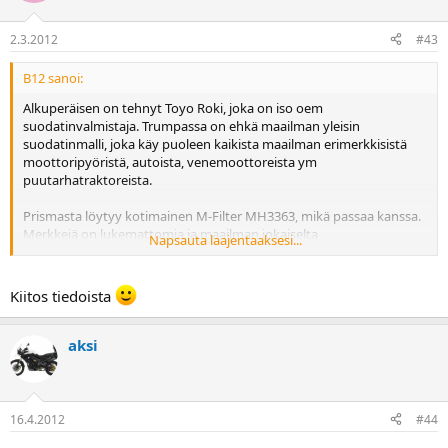
2.3.2012
#43
B12 sanoi:
Alkuperäisen on tehnyt Toyo Roki, joka on iso oem
suodatinvalmistaja. Trumpassa on ehkä maailman yleisin
suodatinmalli, joka käy puoleen kaikista maailman erimerkkisistä
moottoripyöristä, autoista, venemoottoreista ym
puutarhatraktoreista.
Prismasta löytyy kotimainen M-Filter MH3363, mikä passaa kanssa.
Merkkejä on lukemattomia ja maailman jokaiselta
Napsauta laajentaaksesi...
suodatinvalmistajalta löytyy Trumppaan sopiva. Valinta on yhtä
suurta tiedettä/taidetta kuin öljyjenkin kanssa.
Kiitos tiedoista
aksi
16.4.2012
#44