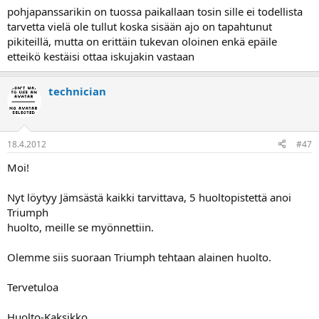
pohjapanssarikin on tuossa paikallaan tosin sille ei todellista
tarvetta vielä ole tullut koska sisään ajo on tapahtunut
pikiteillä, mutta on erittäin tukevan oloinen enkä epäile
etteikö kestäisi ottaa iskujakin vastaan
technician
18.4.2012
#47
Moi!
Nyt löytyy Jämsästä kaikki tarvittava, 5 huoltopistettä anoi
Triumph
huolto, meille se myönnettiin.
Olemme siis suoraan Triumph tehtaan alainen huolto.
Tervetuloa
Huolto-Kaksikko