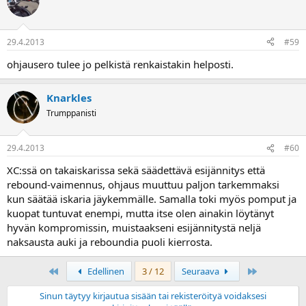
29.4.2013
#59
ohjausero tulee jo pelkistä renkaistakin helposti.
Knarkles
Trumppanisti
29.4.2013
#60
XC:ssä on takaiskarissa sekä säädettävä esijännitys että
rebound-vaimennus, ohjaus muuttuu paljon tarkemmaksi
kun säätää iskaria jäykemmälle. Samalla toki myös pomput ja
kuopat tuntuvat enempi, mutta itse olen ainakin löytänyt
hyvän kompromissin, muistaakseni esijännitystä neljä
naksausta auki ja reboundia puoli kierrosta.
First
Last
Edellinen
3 / 12
Seuraava
Sinun täytyy kirjautua sisään tai rekisteröityä voidaksesi