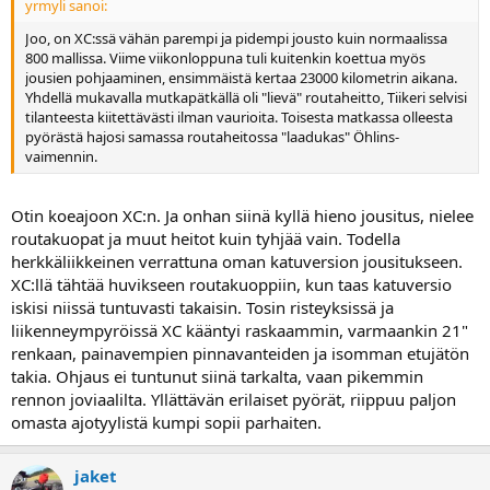
yrmyli sanoi:
kuitenkin vielä hiljaisempaa. Onko joku parennellut pleksiä,
saisikohan esim jatkopalalla ilmavirran kypärän yli?
Joo, on XC:ssä vähän parempi ja pidempi jousto kuin normaalissa
800 mallissa. Viime viikonloppuna tuli kuitenkin koettua myös
edit: ja lisäyksenä että moottorista ei voi olla tykkäämättä. Vääntää
jousien pohjaaminen, ensimmäistä kertaa 23000 kilometrin aikana.
tasaisesti koko kierrosalueelta, voi ajella rauhallisesti pienillä
Yhdellä mukavalla mutkapätkällä oli "lievä" routaheitto, Tiikeri selvisi
kierroksilla tai raivopäisemmin suuremmilla kierroksilla - ei ole
tilanteesta kiitettävästi ilman vaurioita. Toisesta matkassa olleesta
kuollutta kohtaa eikä tehopiikkiä, toimii hyvin kierroksista
pyörästä hajosi samassa routaheitossa "laadukas" Öhlins-
riippumatta. Tosin kunnolla punarajaa päästään puhuttelemaan
vaimennin.
vasta sisäänajon jälkeen
Hyvin ovat onnistuneet triumphilla
uuden moottorin teossa
Otin koeajoon XC:n. Ja onhan siinä kyllä hieno jousitus, nielee
routakuopat ja muut heitot kuin tyhjää vain. Todella
herkkäliikkeinen verrattuna oman katuversion jousitukseen.
XC:llä tähtää huvikseen routakuoppiin, kun taas katuversio
iskisi niissä tuntuvasti takaisin. Tosin risteyksissä ja
liikenneympyröissä XC kääntyi raskaammin, varmaankin 21"
renkaan, painavempien pinnavanteiden ja isomman etujätön
takia. Ohjaus ei tuntunut siinä tarkalta, vaan pikemmin
rennon joviaalilta. Yllättävän erilaiset pyörät, riippuu paljon
omasta ajotyylistä kumpi sopii parhaiten.
jaket