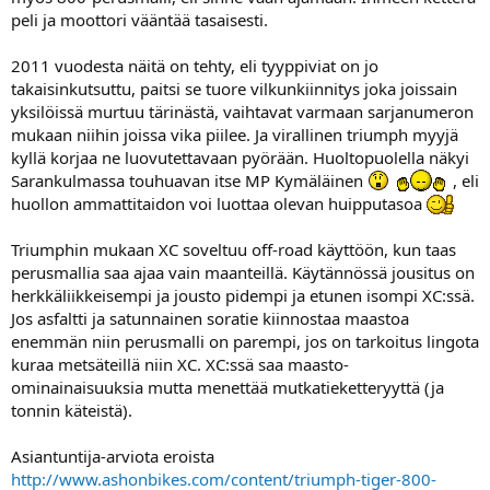
peli ja moottori vääntää tasaisesti.
2011 vuodesta näitä on tehty, eli tyyppiviat on jo
takaisinkutsuttu, paitsi se tuore vilkunkiinnitys joka joissain
yksilöissä murtuu tärinästä, vaihtavat varmaan sarjanumeron
mukaan niihin joissa vika piilee. Ja virallinen triumph myyjä
kyllä korjaa ne luovutettavaan pyörään. Huoltopuolella näkyi
Sarankulmassa touhuavan itse MP Kymäläinen
, eli
huollon ammattitaidon voi luottaa olevan huipputasoa
Triumphin mukaan XC soveltuu off-road käyttöön, kun taas
perusmallia saa ajaa vain maanteillä. Käytännössä jousitus on
herkkäliikkeisempi ja jousto pidempi ja etunen isompi XC:ssä.
Jos asfaltti ja satunnainen soratie kiinnostaa maastoa
enemmän niin perusmalli on parempi, jos on tarkoitus lingota
kuraa metsäteillä niin XC. XC:ssä saa maasto-
ominainaisuuksia mutta menettää mutkatieketteryyttä (ja
tonnin käteistä).
Asiantuntija-arviota eroista
http://www.ashonbikes.com/content/triumph-tiger-800-