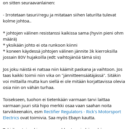
on sitten seuraavanlainen:
- Irrotetaan tasuri/regu ja mitataan siihen laturilta tulevat
kolme johtoa..
* johtojen välinen resistanssi kaikissa sama (hyvin pieni ohm
määrä)
* yksikään johto ei ota runkoon kiinni
* koneen käydessä johtojen välinen jännite 3k kierroksilla
jossain 80V hujakoilla (edt: vaihtojänöä tämä siis)
Jos joku näistä ei natsaa niin käämit paskana ja vaihtoon. Jos
taas kaikki toimii niin vika on "jännitteensäätäjässä". Sitäkin
voi mittailla mutta kun siellä ei ole mitään korjattavissa olevia
osia niin on vähän turhaa.
Toisekseen, tuohon ei tietenkään varmaan tarvi laittaa
varmaan juuri sitä hipo merkki osaa vaan saahan noita
tarvikkeenakin, esm
Rectifier Regulators - Rick's Motorsport
Electrics
ovat toimivia. Saa myös Ebayn kautta.