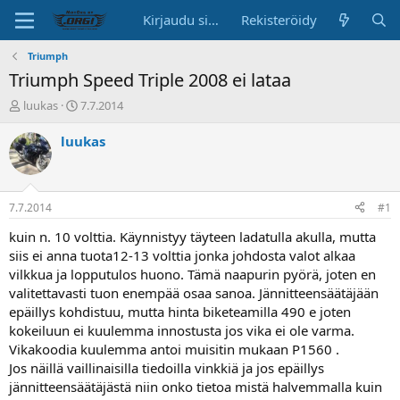
Kirjaudu sisään
Rekisteröidy
Triumph
Triumph Speed Triple 2008 ei lataa
K
A
luukas
7.7.2014
e
l
s
o
luukas
k
i
u
t
s
u
t
s
7.7.2014
#1
e
p
l
ä
kuin n. 10 volttia. Käynnistyy täyteen ladatulla akulla, mutta
u
i
siis ei anna tuota12-13 volttia jonka johdosta valot alkaa
n
v
vilkkua ja lopputulos huono. Tämä naapurin pyörä, joten en
a
ä
valitettavasti tuon enempää osaa sanoa. Jännitteensäätäjään
l
epäillys kohdistuu, mutta hinta biketeamilla 490 e joten
o
kokeiluun ei kuulemma innostusta jos vika ei ole varma.
i
t
Vikakoodia kuulemma antoi muisitin mukaan P1560 .
t
Jos näillä vaillinaisilla tiedoilla vinkkiä ja jos epäillys
a
jännitteensäätäjästä niin onko tietoa mistä halvemmalla kuin
j