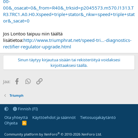
00-
00&_osacat=0&_from=R40&_trksid=p2045573.m570.l1313.T
R3.TRC1.A0.H0.Xspeed+triple+stator&_nkw=speed+triple+stat
or&_sacat=0
Jos Lontoo taipuu niin täältä
lisätietoa:
http://www.triumphrat.net/speed-tri...-diagnostics-
rectifier-regulator-upgrade.html
Sinun täytyy kirjautua sisään tai rekisteröityä voidaksesi
kirjoittaaksesi täällä.
Facebook
WhatsApp
Linkki
Jaa:
Triumph
Finnish (FI)
Ota yhteyttä
Käyttöehdot ja säännöt
Tietosuojakäytäntö
Ohjeita
R
S
S
®
Community platform by XenForo
© 2010-2026 XenForo Ltd.