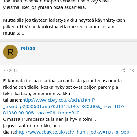
Toki ihan toisenkin mopon vehkeet usein käy sekä
yleismalliset jos yhtään osaa askarrella.
Mutta siis jos täyteen ladattya akku näyttää käynnistyksen
jälkeen 10V niin kuulostaa että menee maihin jostain
muualta...
reisga
R
7.7.2014
#3
Ei kannata tosiaan laittaa samanlaista jännitteensäädintä
rikkinäisen tilalle, koska nykyiset ovat paljon parempia
tekniikaltaan, ennemmin vaikka
tälläinen:
http://www.ebay.co.uk/sch/i.html?
_trksid=p2050601.m570.l1313.TR0.TRC0.H0&_nkw=1D7-
81960-00-00&_sacat=0&_from=R40
Omassa Trumpassa tälläinen ja hyvin toimii.
Ja jos staattori on rikki, niin
täältä:
http://www.ebay.co.uk/sch/i.html?_odkw=1D7-81960-