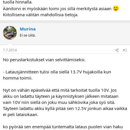
tuolla hinnalla.
a
Äänitorvi ei myöskään toimi jos sillä merkitystä asiaan
Kiitollisena välitän mahdollisia tietoja.
Murina
Ei se siitä.
7.7.2014
#2
No perustarkistukset vian selvittämiseksi.
- Latausjännitteen tulisi olla siellä 13.7V hujakoilla kun
homma toimii.
Nyt on vähän epäselvää että mitä tarkoitat tuolla 10V. Jos
akku on ladattu täyteen ja käynnistyksen jälkeen mitataan
vain 10V niin siellä on joku muu sähkövika joka syö sitä.
Täyteen ladattu akku kyllä pitää sen 12.5V jonkun aikaa vaikka
ei peli lataisikaan.
ko pyörää sen enempää tuntematta lataus puolen vian haku