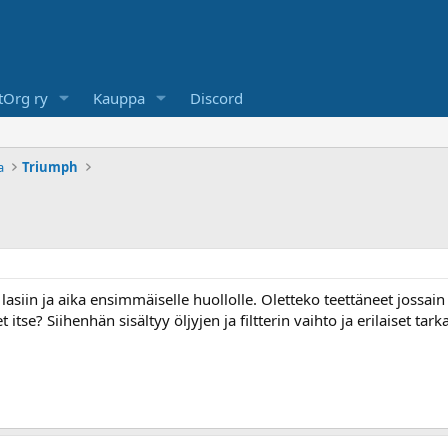
Org ry
Kauppa
Discord
a
Triumph
asiin ja aika ensimmäiselle huollolle. Oletteko teettäneet jossain j
itse? Siihenhän sisältyy öljyjen ja filtterin vaihto ja erilaiset tark