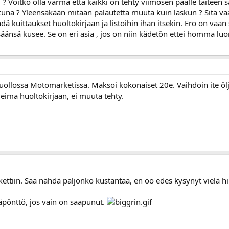
 ? Voitko olla varma että kaikki on tehty viimosen päälle taiteen
ltuna ? Yleensäkään mitään palautetta muuta kuin laskun ? Sitä vaan
kuittaukset huoltokirjaan ja listoihin ihan itsekin. Ero on vaan si
änsä kusee. Se on eri asia , jos on niin kädetön ettei homma luon
uollossa Motomarketissa. Maksoi kokonaiset 20e. Vaihdoin ite ölj
 leima huoltokirjaan, ei muuta tehty.
in. Saa nähdä paljonko kustantaa, en oo edes kysynyt vielä hi
äpönttö, jos vain on saapunut.