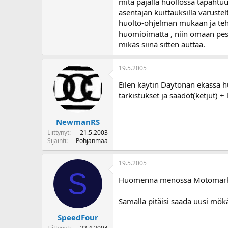
mitä pajalla huollossa tapahtuu
asentajan kuittauksilla varuste
huolto-ohjelman mukaan ja tehdä 
huomioimatta , niin omaan pesä
mikäs siinä sitten auttaa.
19.5.2005
Eilen käytin Daytonan ekassa h
tarkistukset ja säädöt(ketjut) +
NewmanRS
Liittynyt
21.5.2003
Sijainti
Pohjanmaa
19.5.2005
S
Huomenna menossa Motomarketti
Samalla pitäisi saada uusi mök
SpeedFour