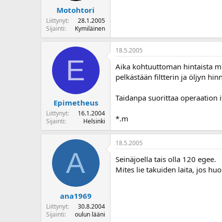
Motohtori
Liittynyt
28.1.2005
Sijainti
Kymiläinen
18.5.2005
E
Aika kohtuuttoman hintaista mi
pelkästään filtterin ja öljyn hi
Taidanpa suorittaa operaation i
Epimetheus
Liittynyt
16.1.2004
*.m
Sijainti
Helsinki
18.5.2005
A
Seinäjoella tais olla 120 egee.
Mites lie takuiden laita, jos huo
ana1969
Liittynyt
30.8.2004
Sijainti
oulun lääni