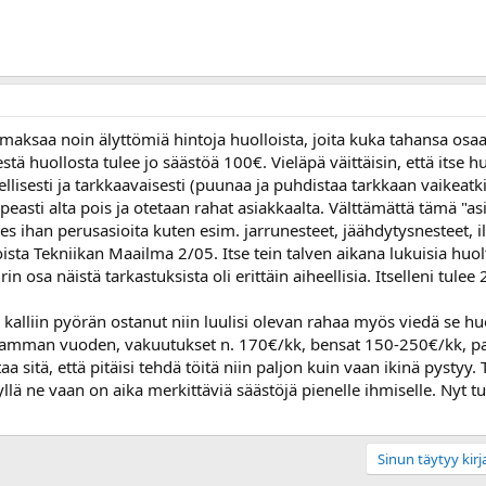
 maksaa noin älyttömiä hintoja huolloista, joita kuka tahansa osa
tä huollosta tulee jo säästöä 100€. Vieläpä väittäisin, että itse hu
llisesti ja tarkkaavaisesti (puunaa ja puhdistaa tarkkaan vaikeatk
easti alta pois ja otetaan rahat asiakkaalta. Välttämättä tämä "a
edes ihan perusasioita kuten esim. jarrunesteet, jäähdytysnesteet, 
a Tekniikan Maailma 2/05. Itse tein talven aikana lukuisia huoltoj
rin osa näistä tarkastuksista oli erittäin aiheellisia. Itselleni tul
in kalliin pyörän ostanut niin luulisi olevan rahaa myös viedä se h
mman vuoden, vakuutukset n. 170€/kk, bensat 150-250€/kk, pari
ittaa sitä, että pitäisi tehdä töitä niin paljon kuin vaan ikinä pystyy
llä ne vaan on aika merkittäviä säästöjä pienelle ihmiselle. Nyt tul
Sinun täytyy kirja