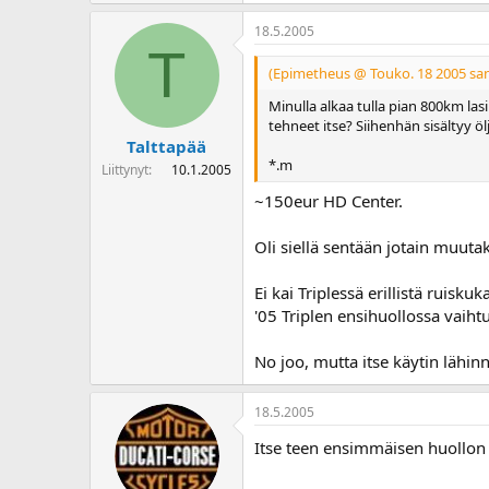
18.5.2005
T
(Epimetheus @ Touko. 18 2005 san
Minulla alkaa tulla pian 800km lasi
tehneet itse? Siihenhän sisältyy ölj
Talttapää
*.m
Liittynyt
10.1.2005
~150eur HD Center.
Oli siellä sentään jotain muutaki
Ei kai Triplessä erillistä ruisk
'05 Triplen ensihuollossa vaiht
No joo, mutta itse käytin lähin
18.5.2005
Itse teen ensimmäisen huollon j