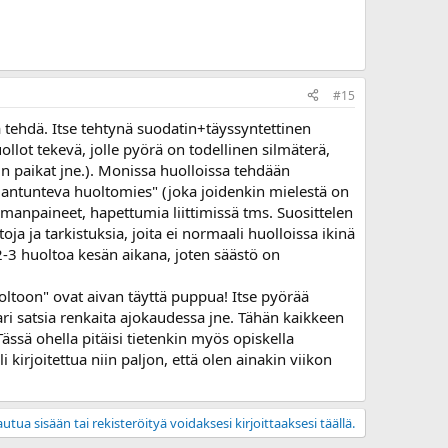
#15
a tehdä. Itse tehtynä suodatin+täyssyntettinen
ollot tekevä, jolle pyörä on todellinen silmäterä,
in paikat jne.). Monissa huolloissa tehdään
siantunteva huoltomies" (joka joidenkin mielestä on
ilmanpaineet, hapettumia liittimissä tms. Suosittelen
a ja tarkistuksia, joita ei normaali huolloissa ikinä
ee 2-3 huoltoa kesän aikana, joten säästö on
uoltoon" ovat aivan täyttä puppua! Itse pyörää
 satsia renkaita ajokaudessa jne. Tähän kaikkeen
. Tässä ohella pitäisi tietenkin myös opiskella
i kirjoitettua niin paljon, että olen ainakin viikon
utua sisään tai rekisteröityä voidaksesi kirjoittaaksesi täällä.