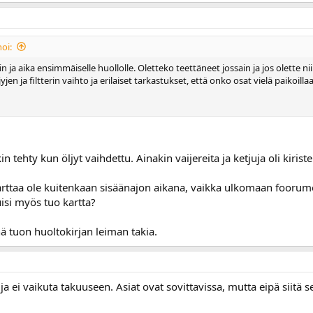
oi:
in ja aika ensimmäiselle huollolle. Oletteko teettäneet jossain ja jos olette n
yjen ja filtterin vaihto ja erilaiset tarkastukset, että onko osat vielä paikoilla
n tehty kun öljyt vaihdettu. Ainakin vaijereita ja ketjuja oli kirist
ukarttaa ole kuitenkaan sisäänajon aikana, vaikka ulkomaan foorumeil
uisi myös tuo kartta?
nä tuon huoltokirjan leiman takia.
a ei vaikuta takuuseen. Asiat ovat sovittavissa, mutta eipä siitä