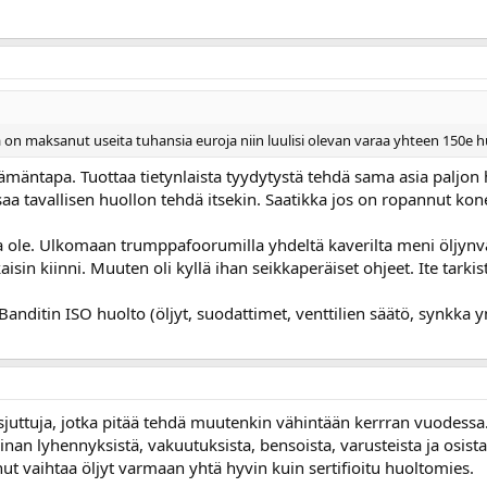
on maksanut useita tuhansia euroja niin luulisi olevan varaa yhteen 150e 
elämäntapa. Tuottaa tietynlaista tyydytystä tehdä sama asia paljo
aa tavallisen huollon tehdä itsekin. Saatikka jos on ropannut ko
oa ole. Ulkomaan trumppafoorumilla yhdeltä kaverilta meni öljynv
isin kiinni. Muuten oli kyllä ihan seikkaperäiset ohjeet. Ite tarkist
anditin ISO huolto (öljyt, suodattimet, venttilien säätö, synkk
rusjuttuja, jotka pitää tehdä muutenkin vähintään kerrran vuodess
inan lyhennyksistä, vakuutuksista, bensoista, varusteista ja osista
nut vaihtaa öljyt varmaan yhtä hyvin kuin sertifioitu huoltomies.