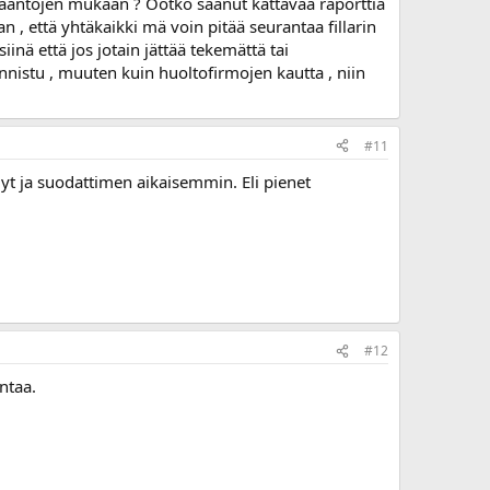
 sääntöjen mukaan ? Ootko saanut kattavaa raporttia
 , että yhtäkaikki mä voin pitää seurantaa fillarin
inä että jos jotain jättää tekemättä tai
nistu , muuten kuin huoltofirmojen kautta , niin
#11
yt ja suodattimen aikaisemmin. Eli pienet
#12
ntaa.