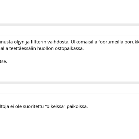
nusta öljyn ja filtterin vaihdosta. Ulkomaisilla foorumeilla po
nnalla teettäessään huollon ostopaikassa.
tse.
ltoja ei ole suoritettu "oikeissa" paikoissa.