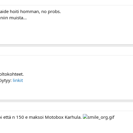
.Kaide hoiti homman, no probs.
iin muista...
oltokohteet.
öytyy:
linkit
anoi että n 150 e maksoi Motobox Karhula.