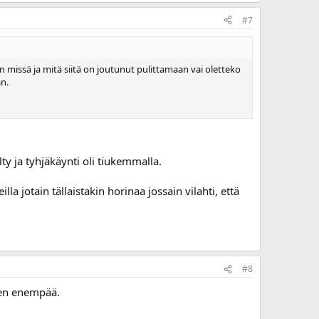
#7
iin missä ja mitä siitä on joutunut pulittamaan vai oletteko
an.
elty ja tyhjäkäynti oli tiukemmalla.
la jotain tällaistakin horinaa jossain vilahti, että
#8
 sen enempää.