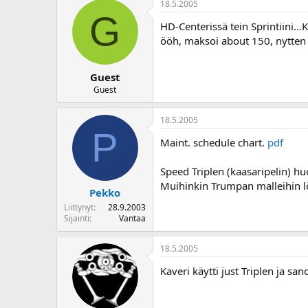
18.5.2005
o
G
i
HD-Centerissä tein Sprintiini..
t
ööh, maksoi about 150, nytten n
t
a
j
Guest
a
Guest
18.5.2005
P
Maint. schedule chart.
pdf
Speed Triplen (kaasaripelin) hu
Muihinkin Trumpan malleihin l
Pekko
Liittynyt
28.9.2003
Sijainti
Vantaa
18.5.2005
Kaveri käytti just Triplen ja s