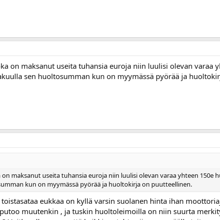
ka on maksanut useita tuhansia euroja niin luulisi olevan varaa y
 takuulla sen huoltosumman kun on myymässä pyörää ja huoltokirj
n maksanut useita tuhansia euroja niin luulisi olevan varaa yhteen 150e huo
summan kun on myymässä pyörää ja huoltokirja on puutteellinen.
 toistasataa eukkaa on kyllä varsin suolanen hinta ihan moottoriaj
putoo muutenkin , ja tuskin huoltoleimoilla on niin suurta merki