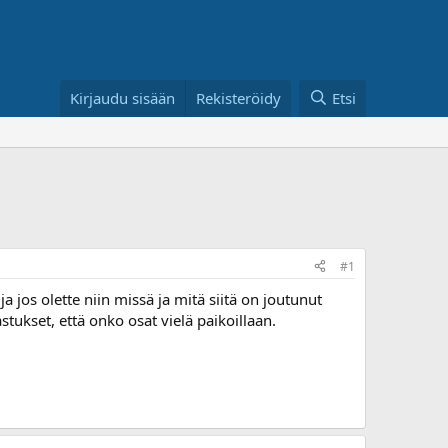
Kirjaudu sisään
Rekisteröidy
Etsi
#1
a jos olette niin missä ja mitä siitä on joutunut
astukset, että onko osat vielä paikoillaan.