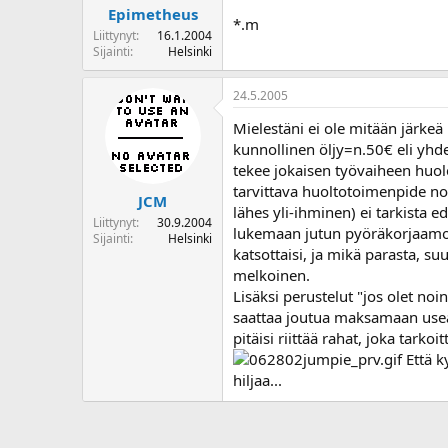
Epimetheus
*.m
Liittynyt
16.1.2004
Sijainti
Helsinki
24.5.2005
Mielestäni ei ole mitään järkeä
kunnollinen öljy=n.50€ eli yhdes
tekee jokaisen työvaiheen huole
tarvittava huoltotoimenpide nop
JCM
lähes yli-ihminen) ei tarkista 
Liittynyt
30.9.2004
lukemaan jutun pyöräkorjaamoist
Sijainti
Helsinki
katsottaisi, ja mikä parasta, suu
melkoinen.
Lisäksi perustelut "jos olet no
saattaa joutua maksamaan usea
pitäisi riittää rahat, joka tarko
Että ky
hiljaa...