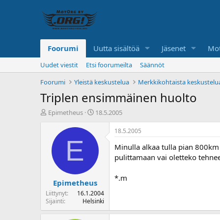
Foorumi
Uutta sisältöä
Jäsenet
Mot
Uudet viestit
Etsi foorumeilta
Säännöt
Foorumi
Yleistä keskustelua
Merkkikohtaista keskustelu
Triplen ensimmäinen huolto
K
A
Epimetheus
18.5.2005
e
l
s
o
18.5.2005
k
i
E
Minulla alkaa tulla pian 800km l
u
t
s
u
pulittamaan vai oletteko tehneet 
t
s
e
p
*.m
Epimetheus
l
ä
u
i
Liittynyt
16.1.2004
n
v
Sijainti
Helsinki
a
ä
l