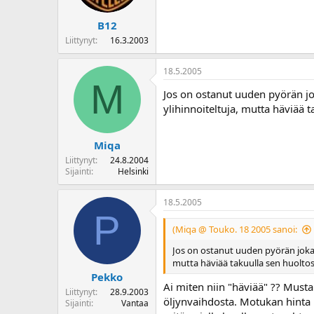
B12
Liittynyt
16.3.2003
18.5.2005
M
Jos on ostanut uuden pyörän jo
ylihinnoiteltuja, mutta häviää
Miqa
Liittynyt
24.8.2004
Sijainti
Helsinki
18.5.2005
P
(Miqa @ Touko. 18 2005 sanoi:
Jos on ostanut uuden pyörän joka o
mutta häviää takuulla sen huolto
Pekko
Ai miten niin "häviää" ?? Musta
Liittynyt
28.9.2003
öljynvaihdosta. Motukan hinta 
Sijainti
Vantaa