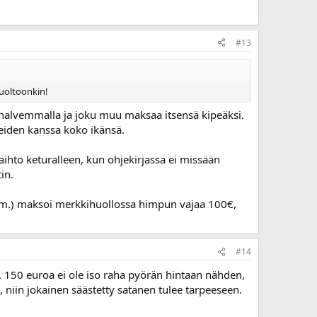
#13
huoltoonkin!
n halvemmalla ja joku muu maksaa itsensä kipeäksi.
neiden kanssa koko ikänsä.
aihto keturalleen, kun ohjekirjassa ei missään
in.
a ym.) maksoi merkkihuollossa himpun vajaa 100€,
#14
a. 150 euroa ei ole iso raha pyörän hintaan nähden,
, niin jokainen säästetty satanen tulee tarpeeseen.