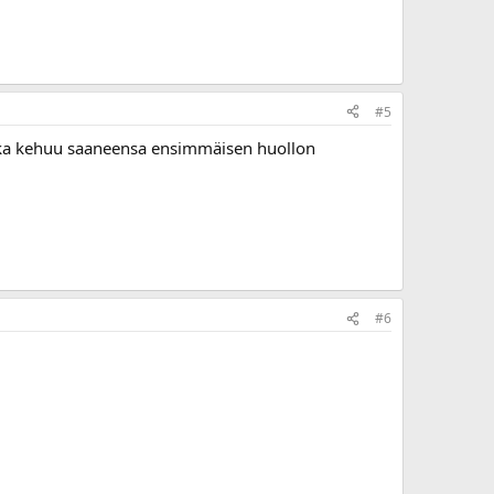
#5
rukka kehuu saaneensa ensimmäisen huollon
#6