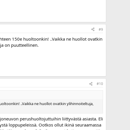
#9
hteen 150e huoltoonkin! ..Vaikka ne huollot ovatkin
a on puutteellinen.
#10
ltoonkin! ..Vaikka ne huollot ovatkin ylihinnoiteltuja,
oneuvon perushuoltojuttuihin liittyvästä asiasta. Eli
tystä loppupeleissä. Ootkos ollut ikinä seuraamassa