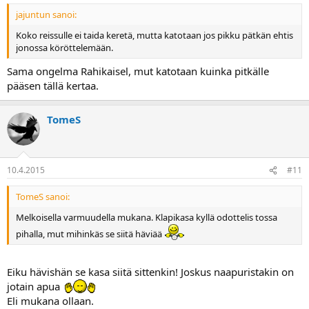
jajuntun sanoi:
Koko reissulle ei taida keretä, mutta katotaan jos pikku pätkän ehtis
jonossa köröttelemään.
Sama ongelma Rahikaisel, mut katotaan kuinka pitkälle
pääsen tällä kertaa.
TomeS
10.4.2015
#11
TomeS sanoi:
Melkoisella varmuudella mukana. Klapikasa kyllä odottelis tossa
pihalla, mut mihinkäs se siitä häviää
Eiku hävishän se kasa siitä sittenkin! Joskus naapuristakin on
jotain apua
Eli mukana ollaan.