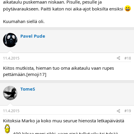
aikataulu puskemaan niskaan. Pisulle, pesulle ja
pöytävaraukseen. Paitti katon noi aika-ajot boksilta ensiksi
Kuumahan siellä oli.
Pavel Pude
11.4.2015
#18
Kiitos mutkista, hieman tuo oma aikataulu vaan rupes
pettämään.[emoji17]
TomeS
11.4.2015
#19
Kiitoksia Marko ja koko muu seurue hienosta letkapäivästä
400 kilsaa meni rikki, vaan eipä tullut vilu tai tylsää