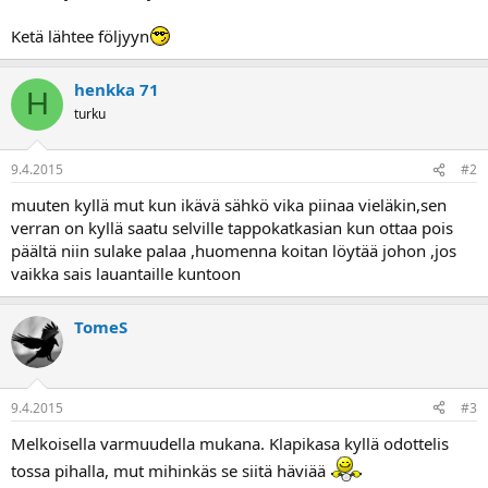
a
Ketä lähtee följyyn
henkka 71
H
turku
9.4.2015
#2
muuten kyllä mut kun ikävä sähkö vika piinaa vieläkin,sen
verran on kyllä saatu selville tappokatkasian kun ottaa pois
päältä niin sulake palaa ,huomenna koitan löytää johon ,jos
vaikka sais lauantaille kuntoon
TomeS
9.4.2015
#3
Melkoisella varmuudella mukana. Klapikasa kyllä odottelis
tossa pihalla, mut mihinkäs se siitä häviää