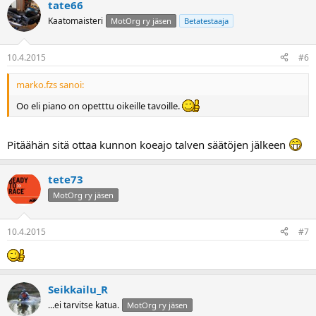
tate66
Kaatomaisteri
MotOrg ry jäsen
Betatestaaja
10.4.2015
#6
marko.fzs sanoi:
Oo eli piano on opetttu oikeille tavoille.
Pitäähän sitä ottaa kunnon koeajo talven säätöjen jälkeen
tete73
MotOrg ry jäsen
10.4.2015
#7
Seikkailu_R
...ei tarvitse katua.
MotOrg ry jäsen