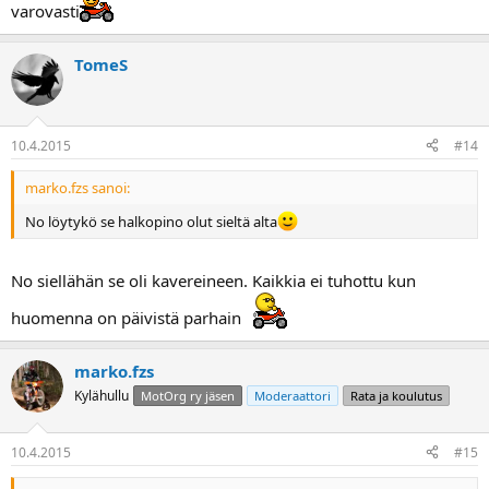
varovasti
TomeS
10.4.2015
#14
marko.fzs sanoi:
No löytykö se halkopino olut sieltä alta
No siellähän se oli kavereineen. Kaikkia ei tuhottu kun
huomenna on päivistä parhain
marko.fzs
Kylähullu
MotOrg ry jäsen
Moderaattori
Rata ja koulutus
10.4.2015
#15