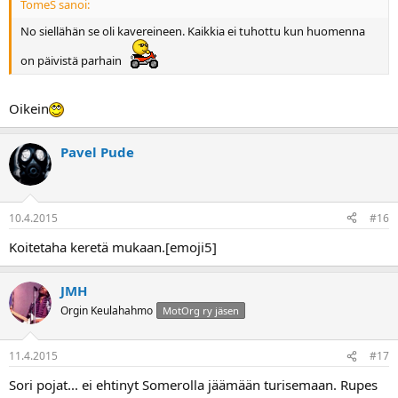
TomeS sanoi:
No siellähän se oli kavereineen. Kaikkia ei tuhottu kun huomenna
on päivistä parhain
Oikein
Pavel Pude
10.4.2015
#16
Koitetaha keretä mukaan.[emoji5]
JMH
Orgin Keulahahmo
MotOrg ry jäsen
11.4.2015
#17
Sori pojat... ei ehtinyt Somerolla jäämään turisemaan. Rupes