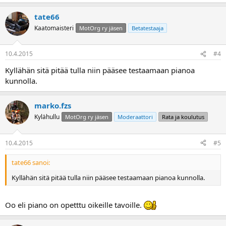
tate66
Kaatomaisteri
MotOrg ry jäsen
Betatestaaja
10.4.2015
#4
Kyllähän sitä pitää tulla niin pääsee testaamaan pianoa
kunnolla.
marko.fzs
Kylähullu
MotOrg ry jäsen
Moderaattori
Rata ja koulutus
10.4.2015
#5
tate66 sanoi:
Kyllähän sitä pitää tulla niin pääsee testaamaan pianoa kunnolla.
Oo eli piano on opetttu oikeille tavoille.