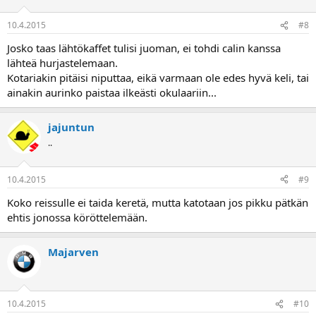
10.4.2015
#8
Josko taas lähtökaffet tulisi juoman, ei tohdi calin kanssa
lähteä hurjastelemaan.
Kotariakin pitäisi niputtaa, eikä varmaan ole edes hyvä keli, tai
ainakin aurinko paistaa ilkeästi okulaariin...
jajuntun
..
10.4.2015
#9
Koko reissulle ei taida keretä, mutta katotaan jos pikku pätkän
ehtis jonossa köröttelemään.
Majarven
10.4.2015
#10