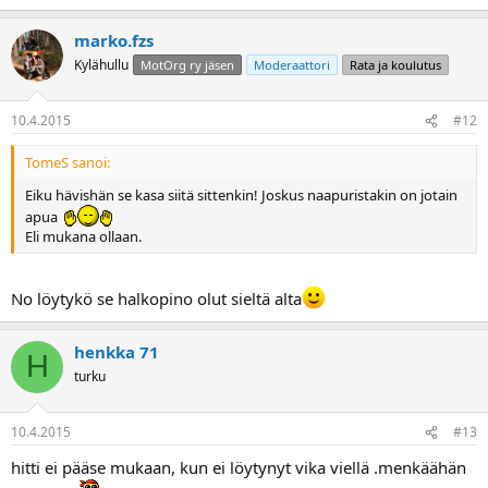
marko.fzs
Kylähullu
MotOrg ry jäsen
Moderaattori
Rata ja koulutus
10.4.2015
#12
TomeS sanoi:
Eiku hävishän se kasa siitä sittenkin! Joskus naapuristakin on jotain
apua
Eli mukana ollaan.
No löytykö se halkopino olut sieltä alta
henkka 71
H
turku
10.4.2015
#13
hitti ei pääse mukaan, kun ei löytynyt vika viellä .menkäähän