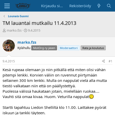
Kirjaudu sisään
Rekisteröidy
Lounais-Suomi
TM lauantai mutkailu 11.4.2013
K
A
marko.fzs
9.4.2015
e
l
s
o
marko.fzs
k
i
Kylähullu
MotOrg ry jäsen
Moderaattori
Rata ja koulutus
u
t
s
u
t
s
9.4.2015
#1
e
p
l
ä
Kesä rupeaa olemaan jo niin pitkällä että miten olisi vähän
u
i
pitempi lenkki. Korvien väliin on ruvennut piirtymään
n
v
sellainen 300 km lenkki. Mulla on nappulat vielä alla mutta
a
ä
tiestö valkataan niin että on päällystettyä.
l
o
Puolessa välissä haukataan jotain, mielellään ruokaa....
i
Vauhti sitä omaa kivaa. Huom. Veturilla nappulat
t
t
Startti tapahtuu Liedon Shelliltä klo 11.00. Laittakee pyörät
a
iskuun ja tankki täyteen.
j