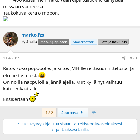
missään vaiheessa.
Taukokuva kera 8 mopon.
marko.fzs
Kylähullu
MotOrg ry jäsen
Moderaattori
Rata ja koulutus
11.4.2015
#20
Kiitos koko poppoolle. Ja kiitos JMH:lle reittisuunnittelusta. Ja
etu tiedustelusta
.
On noilla nappuloilla jännä ajella. Mut kyllä nyt vaihtuu
katurenkaat alle.
Ensikertaan
Last
1 / 2
Seuraava
Sinun täytyy kirjautua sisään tai rekisteröityä voidaksesi
kirjoittaaksesi täällä.