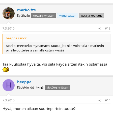
marko.fzs
Kylähullu
MotOrg ry jäsen
Moderaattori
Rata ja koulutus
7.3.2015
#13
heeppa sanoi:
Marko, meettekö mynämäen kautta, jos niin voin tulla s-marketin
pihalle oottelee ja samalla ostan kyrsää
Tää kuulostaa hyvältä, voi siitä käydä sitten itekin ostamassa
heeppa
H
Kädetön kääntyilijä
MotOrg ry jäsen
7.3.2015
#14
Hyvä, monen aikaan suurinpiirtein tuutte?