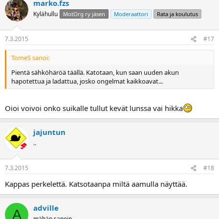
marko.fzs
Kylähullu
MotOrg ry jäsen
Moderaattori
Rata ja koulutus
7.3.2015
#17
TomeS sanoi:
Pientä sähköhäröä täällä. Katotaan, kun saan uuden akun
hapotettua ja ladattua, josko ongelmat kaikkoavat...
Oioi voivoi onko suikalle tullut kevät lunssa vai hikka
jajuntun
..
7.3.2015
#18
Kappas perkelettä. Katsotaanpa miltä aamulla näyttää.
adville
A
mähän sanoin...