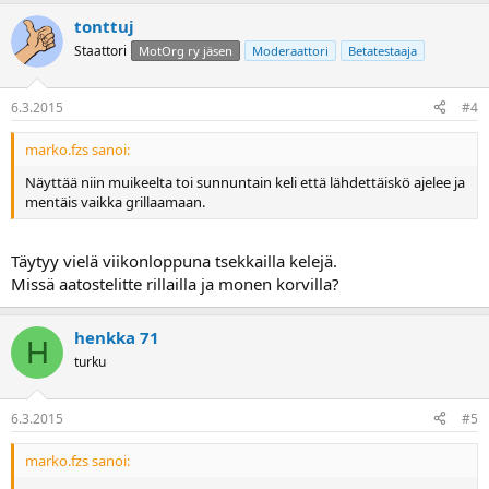
tonttuj
Staattori
MotOrg ry jäsen
Moderaattori
Betatestaaja
6.3.2015
#4
marko.fzs sanoi:
Näyttää niin muikeelta toi sunnuntain keli että lähdettäiskö ajelee ja
mentäis vaikka grillaamaan.
Täytyy vielä viikonloppuna tsekkailla kelejä.
Missä aatostelitte rillailla ja monen korvilla?
henkka 71
H
turku
6.3.2015
#5
marko.fzs sanoi: