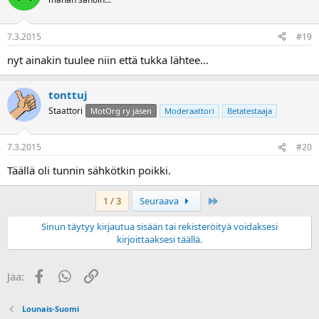
7.3.2015
#19
nyt ainakin tuulee niin että tukka lähtee...
tonttuj
Staattori
MotOrg ry jäsen
Moderaattori
Betatestaaja
7.3.2015
#20
Täällä oli tunnin sähkötkin poikki.
Last
1 / 3
Seuraava
Sinun täytyy kirjautua sisään tai rekisteröityä voidaksesi
kirjoittaaksesi täällä.
Facebook
WhatsApp
Linkki
Jaa:
Lounais-Suomi