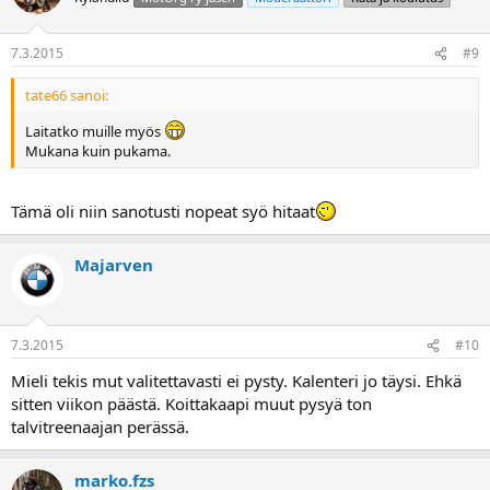
7.3.2015
#9
tate66 sanoi:
Laitatko muille myös
Mukana kuin pukama.
Tämä oli niin sanotusti nopeat syö hitaat
Majarven
7.3.2015
#10
Mieli tekis mut valitettavasti ei pysty. Kalenteri jo täysi. Ehkä
sitten viikon päästä. Koittakaapi muut pysyä ton
talvitreenaajan perässä.
marko.fzs