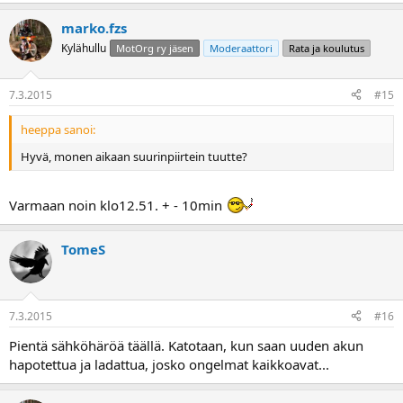
marko.fzs
Kylähullu
MotOrg ry jäsen
Moderaattori
Rata ja koulutus
7.3.2015
#15
heeppa sanoi:
Hyvä, monen aikaan suurinpiirtein tuutte?
Varmaan noin klo12.51. + - 10min
TomeS
7.3.2015
#16
Pientä sähköhäröä täällä. Katotaan, kun saan uuden akun
hapotettua ja ladattua, josko ongelmat kaikkoavat...