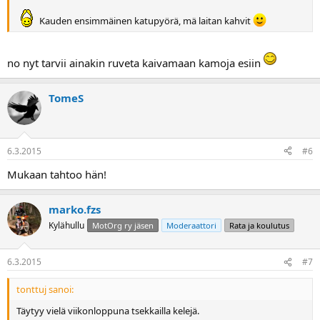
Kauden ensimmäinen katupyörä, mä laitan kahvit
no nyt tarvii ainakin ruveta kaivamaan kamoja esiin
TomeS
6.3.2015
#6
Mukaan tahtoo hän!
marko.fzs
Kylähullu
MotOrg ry jäsen
Moderaattori
Rata ja koulutus
6.3.2015
#7
tonttuj sanoi:
Täytyy vielä viikonloppuna tsekkailla kelejä.