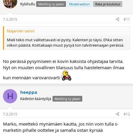
Kylähullu
MotOrg ry jäsen
Moderaattori
Rata ja koulutus
7.3.2015
#11
Majarven sanoi:
Mieli tekis mut valitettavasti ei pysty. Kalenteri jo täysi. Ehkä sitten
viikon päästä. Koittakaapi muut pysyä ton talvitreenaajan perässä.
No perässä pysymiseen ei kovin kaksista ohjastajaa tarvita.
Nyt on muuten oivallinen tilaisuus tulla haistelemaan ilmaa
kun mennään varovarovarti
heeppa
H
Kädetön kääntyilijä
MotOrg ry jäsen
7.3.2015
#12
Marko, meettekö mynämäen kautta, jos niin voin tulla s-
marketin pihalle oottelee ja samalla ostan kyrsää