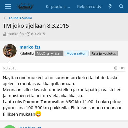
Kirjaudu sisään
Rekisteröidy
Lounais-Suomi
TM joko ajellaan 8.3.2015
K
A
marko.fzs
6.3.2015
e
l
s
o
marko.fzs
k
i
Kylähullu
MotOrg ry jäsen
Moderaattori
Rata ja koulutus
u
t
s
u
t
s
6.3.2015
#1
e
p
l
ä
Näyttää niin muikeelta toi sunnuntain keli että lähdettäiskö
u
i
ajelee ja mentäis vaikka grillaamaan.
n
v
Mennään sillee kivasti tunnustellen ja routapatteja väistellen.
a
ä
Ja muistaen että tiet on vielä aika likaisia.
l
o
Lähtö olis Paimion Tammisillan ABC klo 11.00. Lenkin pituus
i
pyörii siinä 100-300km paikkeilla. Eli toisin sanoen mennään
t
fiiliksen mukaan
t
a
j
henkka 71