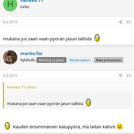
H
a
turku
6.3.2015
#2
mukana jos saan vaan pyörän jasun tallista
marko.fzs
Kylähullu
MotOrg ry jäsen
Moderaattori
Rata ja koulutus
6.3.2015
#3
henkka 71 sanoi:
mukana jos saan vaan pyörän jasun tallista
Kauden ensimmäinen katupyörä, mä laitan kahvit