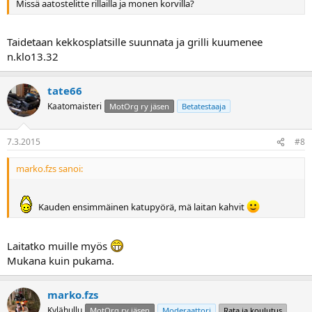
Missä aatostelitte rillailla ja monen korvilla?
Taidetaan kekkosplatsille suunnata ja grilli kuumenee
n.klo13.32
tate66
Kaatomaisteri
MotOrg ry jäsen
Betatestaaja
7.3.2015
#8
marko.fzs sanoi:
Kauden ensimmäinen katupyörä, mä laitan kahvit
Laitatko muille myös
Mukana kuin pukama.
marko.fzs
Kylähullu
MotOrg ry jäsen
Moderaattori
Rata ja koulutus