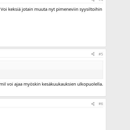
n. Voi keksiä jotain muuta nyt pimeneviin syysiltoihin
#5
il voi ajaa myöskin kesäkuukauksien ulkopuolella.
#6