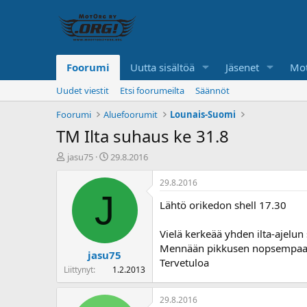
Foorumi
Uutta sisältöä
Jäsenet
Mot
Uudet viestit
Etsi foorumeilta
Säännöt
Foorumi
Aluefoorumit
Lounais-Suomi
TM Ilta suhaus ke 31.8
K
A
jasu75
29.8.2016
e
l
s
o
29.8.2016
k
i
J
Lähtö orikedon shell 17.30
u
t
s
u
t
s
Vielä kerkeää yhden ilta-ajelu
e
p
Mennään pikkusen nopsempaa k
jasu75
l
ä
Tervetuloa
u
i
Liittynyt
1.2.2013
n
v
a
ä
29.8.2016
l