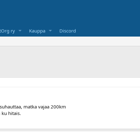
Org ry
Kauppa
Discord
n suhauttaa, matka vajaa 200km
u hitais.