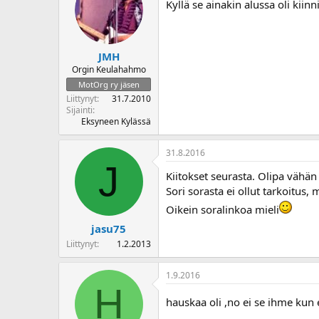
Kyllä se ainakin alussa oli kiin
JMH
Orgin Keulahahmo
MotOrg ry jäsen
Liittynyt
31.7.2010
Sijainti
Eksyneen Kylässä
31.8.2016
J
Kiitokset seurasta. Olipa vähä
Sori sorasta ei ollut tarkoitus, 
Oikein soralinkoa mieli
jasu75
Liittynyt
1.2.2013
1.9.2016
H
hauskaa oli ,no ei se ihme kun e