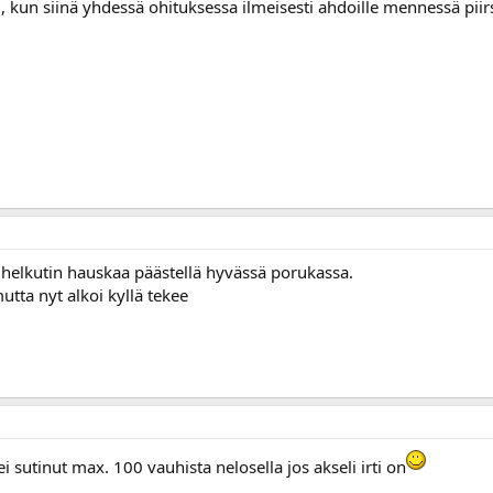
ni, kun siinä yhdessä ohituksessa ilmeisesti ahdoille mennessä piir
n helkutin hauskaa päästellä hyvässä porukassa.
mutta nyt alkoi kyllä tekee
i sutinut max. 100 vauhista nelosella jos akseli irti on