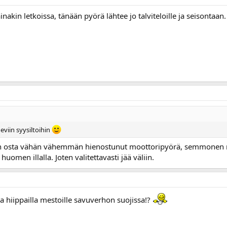
 ainakin letkoissa, tänään pyörä lähtee jo talviteloille ja seisontaa
eviin syysiltoihin
iin osta vähän vähemmän hienostunut moottoripyörä, semmonen m
uomen illalla. Joten valitettavasti jää väliin.
a hiippailla mestoille savuverhon suojissa!?