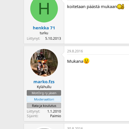
H
o
koitetaan päästä mukaan
i
t
t
a
henkka 71
j
turku
a
Liittynyt
5.10.2013
29.8.2016
Mukana
marko.fzs
Kylähullu
MotOrg ry jäsen
Moderaattori
Rata ja koulutus
Liittynyt
1.1.2010
Sijainti
Paimio
30.8.2016