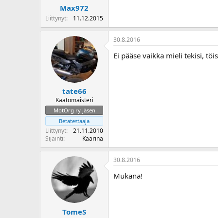
Max972
Liittynyt
11.12.2015
30.8.2016
Ei pääse vaikka mieli tekisi, tö
tate66
Kaatomaisteri
MotOrg ry jäsen
Betatestaaja
Liittynyt
21.11.2010
Sijainti
Kaarina
30.8.2016
Mukana!
TomeS