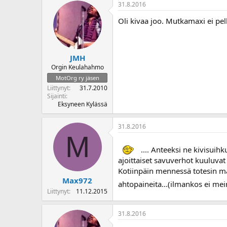
31.8.2016
Oli kivaa joo. Mutkamaxi ei pel
JMH
Orgin Keulahahmo
MotOrg ry jäsen
Liittynyt
31.7.2010
Sijainti
Eksyneen Kylässä
31.8.2016
M
.... Anteeksi ne kivisui
ajoittaiset savuverhot kuuluvat
Kotiinpäin mennessä totesin ma
Max972
ahtopaineita...(ilmankos ei m
Liittynyt
11.12.2015
31.8.2016