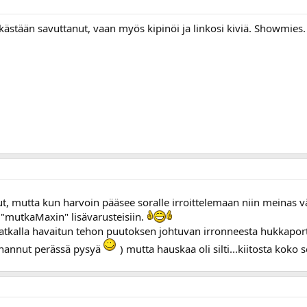
kästään savuttanut, vaan myös kipinöi ja linkosi kiviä. Showmies.
hkut, mutta kun harvoin pääsee soralle irroittelemaan niin meinas 
 "mutkaMaxin" lisävarusteisiin.
tkalla havaitun tehon puutoksen johtuvan irronneesta hukkaportin 
einannut perässä pysyä
) mutta hauskaa oli silti...kiitosta koko