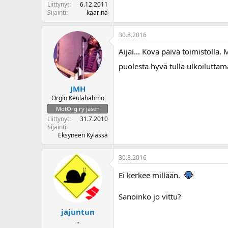
Liittynyt
6.12.2011
Sijainti
kaarina
30.8.2016
Aijai... Kova päivä toimistolla
puolesta hyvä tulla ulkoiluttam
JMH
Orgin Keulahahmo
MotOrg ry jäsen
Liittynyt
31.7.2010
Sijainti
Eksyneen Kylässä
30.8.2016
Ei kerkee millään.
Sanoinko jo vittu?
jajuntun
..