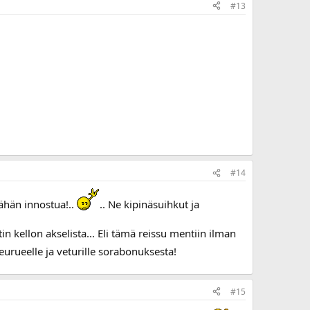
#13
#14
vähän innostua!..
.. Ne kipinäsuihkut ja
kellon akselista... Eli tämä reissu mentiin ilman
 seurueelle ja veturille sorabonuksesta!
#15