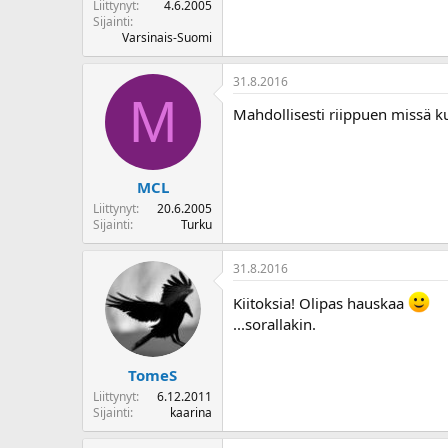
Liittynyt
4.6.2005
Sijainti
Varsinais-Suomi
31.8.2016
M
Mahdollisesti riippuen missä 
MCL
Liittynyt
20.6.2005
Sijainti
Turku
31.8.2016
Kiitoksia! Olipas hauskaa
...sorallakin.
TomeS
Liittynyt
6.12.2011
Sijainti
kaarina