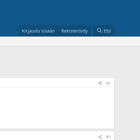
Kirjaudu sisään
Rekisteröidy
Etsi
#1
#2