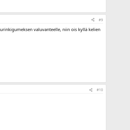
#9
ourinkigumeksen valuvanteelle, niin ois kyllä kelien
#10