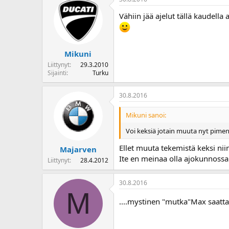
Vähiin jää ajelut tällä kaudella
Mikuni
Liittynyt
29.3.2010
Sijainti
Turku
30.8.2016
Mikuni sanoi:
Voi keksiä jotain muuta nyt pimen
Ellet muuta tekemistä keksi n
Majarven
Ite en meinaa olla ajokunnossa h
Liittynyt
28.4.2012
30.8.2016
M
....mystinen "mutka"Max saatta