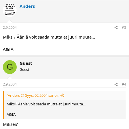
a
Anders
2.9.2004
#3
Miksi? Ääniä voit saada mutta et juuri muuta...
A&TA
Guest
G
Guest
2.9.2004
#4
(Anders @ Syys. 02 2004 sanoi:
Miksi? Ääniä voit saada mutta et juuri muuta...
A&TA
Miksei?