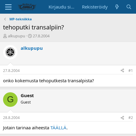
Kirjaudu sisään
Rekisteröidy
MP-tekniikka
tehoputki transalpiin?
K
A
alkupupu
27.8.2004
e
l
s
o
alkupupu
k
i
u
t
s
u
t
s
27.8.2004
#1
e
p
l
ä
onko kokemusta tehoputkesta transalpista?
u
i
n
v
Guest
a
ä
G
l
Guest
o
i
t
28.8.2004
#2
t
Jotain tarinaa aiheesta
TÄÄLLÄ
.
a
j