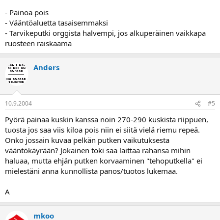
- Painoa pois
- Vääntöaluetta tasaisemmaksi
- Tarvikeputki orggista halvempi, jos alkuperäinen vaikkapa
ruosteen raiskaama
Anders
10.9.2004
#5
Pyörä painaa kuskin kanssa noin 270-290 kuskista riippuen,
tuosta jos saa viis kiloa pois niin ei siitä vielä riemu repeä.
Onko jossain kuvaa pelkän putken vaikutuksesta
vääntökäyrään? Jokainen toki saa laittaa rahansa mihin
haluaa, mutta ehjän putken korvaaminen "tehoputkella" ei
mielestäni anna kunnollista panos/tuotos lukemaa.
A
mkoo