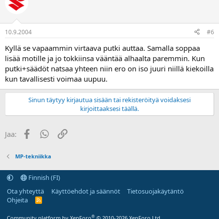
10.9.2004
#6
Kyllä se vapaammin virtaava putki auttaa. Samalla soppaa
lisää motille ja jo tokkiinsa vääntää alhaalta paremmin. Kun
putki+säädöt natsaa yhteen niin ero on iso juuri niillä kiekoilla
kun tavallisesti voimaa uupuu.
Sinun täytyy kirjautua sisään tai rekisteröityä voidaksesi
kirjoittaaksesi täällä.
Facebook
WhatsApp
Linkki
Jaa:
MP-tekniikka
Finnish (FI)
Ota yhteyttä
Käyttöehdot ja säännöt
Tietosuojakäytäntö
Ohjeita
R
S
S
®
Community platform by XenForo
© 2010-2026 XenForo Ltd.