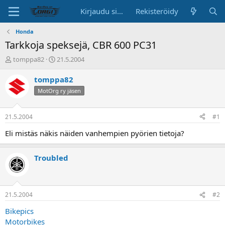
Kirjaudu sisään
Rekisteröidy
Honda
Tarkkoja speksejä, CBR 600 PC31
K
A
tomppa82
21.5.2004
e
l
s
o
tomppa82
k
i
MotOrg ry jäsen
u
t
s
u
t
s
21.5.2004
#1
e
p
l
ä
Eli mistäs näkis näiden vanhempien pyörien tietoja?
u
i
n
v
Troubled
a
ä
l
o
i
t
21.5.2004
#2
t
Bikepics
a
Motorbikes
j