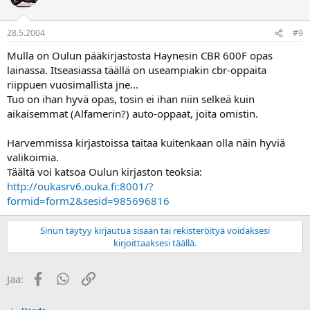
28.5.2004
#9
Mulla on Oulun pääkirjastosta Haynesin CBR 600F opas
lainassa. Itseasiassa täällä on useampiakin cbr-oppaita
riippuen vuosimallista jne...
Tuo on ihan hyvä opas, tosin ei ihan niin selkeä kuin
aikaisemmat (Alfamerin?) auto-oppaat, joita omistin.
Harvemmissa kirjastoissa taitaa kuitenkaan olla näin hyviä
valikoimia.
Täältä voi katsoa Oulun kirjaston teoksia:
http://oukasrv6.ouka.fi:8001/?
formid=form2&sesid=985696816
Sinun täytyy kirjautua sisään tai rekisteröityä voidaksesi
kirjoittaaksesi täällä.
Facebook
WhatsApp
Linkki
Jaa: