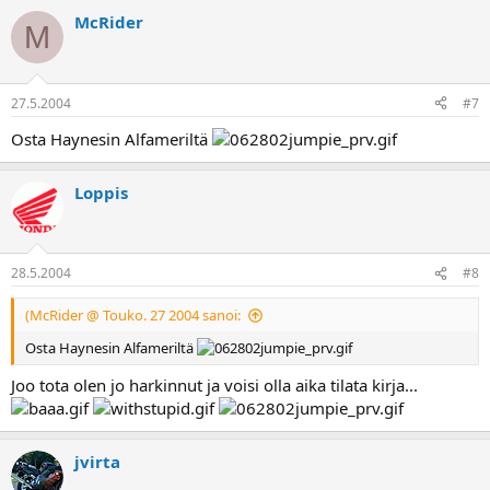
McRider
M
27.5.2004
#7
Osta Haynesin Alfameriltä
Loppis
28.5.2004
#8
(McRider @ Touko. 27 2004 sanoi:
Osta Haynesin Alfameriltä
Joo tota olen jo harkinnut ja voisi olla aika tilata kirja...
jvirta