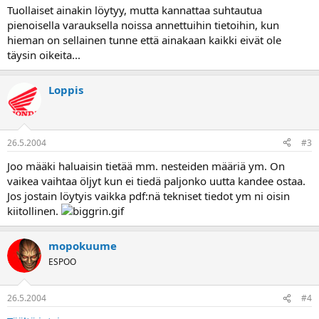
a
Tuollaiset ainakin löytyy, mutta kannattaa suhtautua
pienoisella varauksella noissa annettuihin tietoihin, kun
hieman on sellainen tunne että ainakaan kaikki eivät ole
täysin oikeita...
Loppis
26.5.2004
#3
Joo määki haluaisin tietää mm. nesteiden määriä ym. On
vaikea vaihtaa öljyt kun ei tiedä paljonko uutta kandee ostaa.
Jos jostain löytyis vaikka pdf:nä tekniset tiedot ym ni oisin
kiitollinen.
mopokuume
ESPOO
26.5.2004
#4