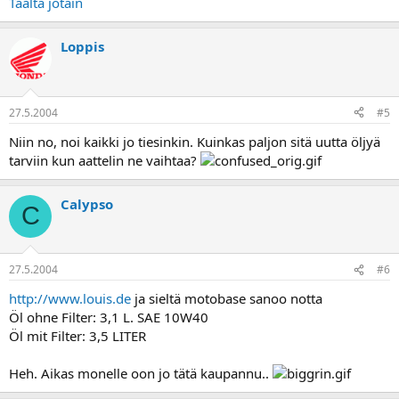
Täältä jotain
Loppis
27.5.2004
#5
Niin no, noi kaikki jo tiesinkin. Kuinkas paljon sitä uutta öljyä
tarviin kun aattelin ne vaihtaa?
Calypso
C
27.5.2004
#6
http://www.louis.de
ja sieltä motobase sanoo notta
Öl ohne Filter: 3,1 L. SAE 10W40
Öl mit Filter: 3,5 LITER
Heh. Aikas monelle oon jo tätä kaupannu..