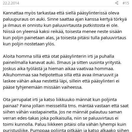
22.2.2014
#15
Kannattaa myös tarkastaa että siellä pääsylinterissä oleva
paluupuraus on auki. Sinne saattaa ajan kanssa kertyä törkyä
ja ilmaus ei onnistu kun paluuvirtausta putkistosta ei ole.
Niissä on yleensä kaksi reikää, toisesta menee neste sisään
kun poljin painetaan alas, ja toisesta pitäisi tulla paluuvirtaus
kun poljin nostetaan ylös.
Aloita homma sillä että otat pääsylinterin irti ja puhalla
paineilmalla kanavat auki. Ilmaus ja sitten uusinta yritystä.
Joskus aika työlästä ja hieman aikaa vaativaa hommaa.
Alkuhommaa saa helpotettua sillä että avaa ilmaruuvit ja
laskee vähän aikaa nestettä läpi, sillein että pääsylinteri ei
pääse tyhjenemään missään vaiheessa.
Ota jarrupalat irti ja katso liikkuuko männät kun poljinta
painaa? Paina jollain meisselillä tms. mäntää vastaan että saat
siihen vähän vastapainetta. Jos ne männät palautuu saman
verran edes-takas joka polkaisulla, niin se paluuvirtaus ei
toimi kunnolla. Paluu liikkeen pitäisi olla vähän lyhempi kuin
puristusliike. Pumppaa poljinta pitkään ja katso alkaako siihen