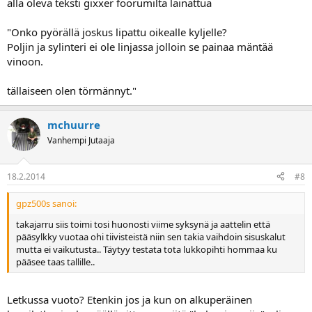
alla oleva teksti gixxer foorumilta lainattua
"Onko pyörällä joskus lipattu oikealle kyljelle?
Poljin ja sylinteri ei ole linjassa jolloin se painaa mäntää
vinoon.
tällaiseen olen törmännyt."
mchuurre
Vanhempi Jutaaja
18.2.2014
#8
gpz500s sanoi:
takajarru siis toimi tosi huonosti viime syksynä ja aattelin että
pääsylkky vuotaa ohi tiivisteistä niin sen takia vaihdoin sisuskalut
mutta ei vaikutusta.. Täytyy testata tota lukkopihti hommaa ku
pääsee taas tallille..
Letkussa vuoto? Etenkin jos ja kun on alkuperäinen