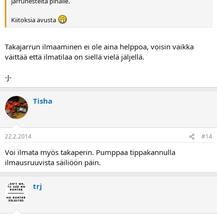
jarrunesteitä pihalle.
Kiitoksia avusta
Takajarrun ilmaaminen ei ole aina helppoa, voisin vaikka
väittää että ilmatilaa on siellä vielä jäljellä.
-J-
Tisha
22.2.2014
#14
Voi ilmata myös takaperin. Pumppaa tippakannulla
ilmausruuvista säiliöön päin.
trj