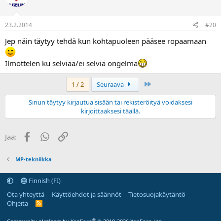
23.2.2014
#20
Jep näin täytyy tehdä kun kohtapuoleen pääsee ropaamaan
Ilmottelen ku selviää/ei selviä ongelma
Last
1 / 2
Seuraava
Sinun täytyy kirjautua sisään tai rekisteröityä voidaksesi
kirjoittaaksesi täällä.
Facebook
WhatsApp
Linkki
Jaa:
MP-tekniikka
Finnish (FI)
Ota yhteyttä
Käyttöehdot ja säännöt
Tietosuojakäytäntö
Ohjeita
R
S
S
®