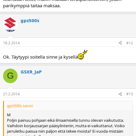
parikymppiä taitaa maksaa.
gpz500s
18.2.2014
#12
Ok. Täytyypi soitella sinne ja kysellä
GSXR_JaP
G
21.2.2014
#13
gpz500s sanoi:
M
Poljin painuu pohjaan eikä ilmaamisella tunnu olevan vaikutusta.
Vaihdoin korjaussarjan pääsylinteriin, mutta ei vaikuttanut. Voiko
jarruletku paisua niin paljon että tekee moista? Ei vuoda mistään