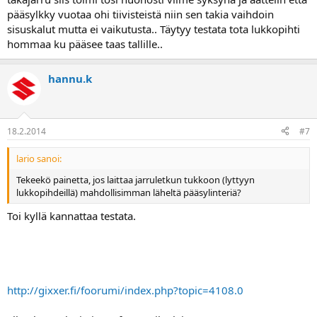
pääsylkky vuotaa ohi tiivisteistä niin sen takia vaihdoin
sisuskalut mutta ei vaikutusta.. Täytyy testata tota lukkopihti
hommaa ku pääsee taas tallille..
hannu.k
18.2.2014
#7
lario sanoi:
Tekeekö painetta, jos laittaa jarruletkun tukkoon (lyttyyn
lukkopihdeillä) mahdollisimman läheltä pääsylinteriä?
Toi kyllä kannattaa testata.
http://gixxer.fi/foorumi/index.php?topic=4108.0