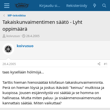
Kirjaudu sisään
Rekisteröidy
MP-tekniikka
Takaiskunvaimentimen säätö - Lyht
oppimäärä
K
A
koivusuo
28.4.2005
e
l
s
o
koivusuo
k
i
u
t
s
u
t
s
28.4.2005
#1
e
p
l
ä
taas kysellään hölmöjä...
u
i
n
v
Tarttis hieman hienosäätää kilofasun takaiskunvaimenninta.
a
ä
Perä on hieman löysä ja joskus ikävästi "keinuu" mutkissa ja
l
kuopissa. Jousen esijännitystä voi säätää ja se homma on
o
hallinassa. Mutta miten paluu- ja sisäänmenovaimennusta
i
t
kannattais säätää. Miten vaikuttaa?
t