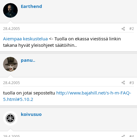
a
Earthend
j
a
28.4.2005
#2
Aiempaa keskustelua
<- Tuolla on ekassa viestissä linkin
takana hyvät yleisohjeet säätöihin..
panu..
28.4.2005
#3
tuolla on jotai seposteltu
http://www.bajahill.net/s-h-m-FAQ-
5.html#5.10.2
koivusuo
29.4.2005
#4