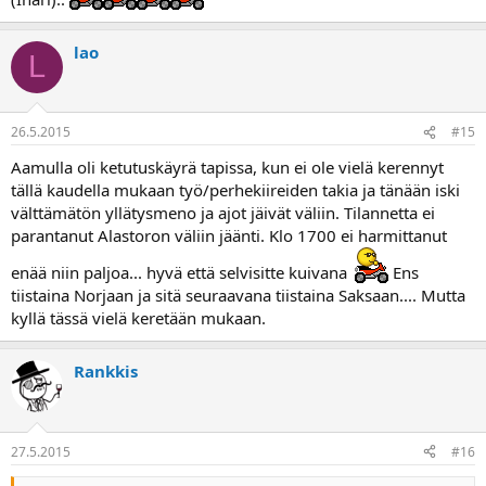
lao
L
26.5.2015
#15
Aamulla oli ketutuskäyrä tapissa, kun ei ole vielä kerennyt
tällä kaudella mukaan työ/perhekiireiden takia ja tänään iski
välttämätön yllätysmeno ja ajot jäivät väliin. Tilannetta ei
parantanut Alastoron väliin jäänti. Klo 1700 ei harmittanut
enää niin paljoa... hyvä että selvisitte kuivana
Ens
tiistaina Norjaan ja sitä seuraavana tiistaina Saksaan.... Mutta
kyllä tässä vielä keretään mukaan.
Rankkis
27.5.2015
#16