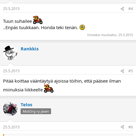
25.5.2015
#4
Tuun suhailee
..Enpäs tuukkaan. Honda teki tenän.
Viimeksi muokattu:
25.5.2015
Rankkis
25.5.2015
#5
Pitää koittaa vääntäytyä ajoissa töihin, että pääsee ilman
miinuksia liikkeelle
Telos
MotOrg ry jäsen
25.5.2015
#6