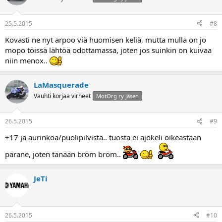
25.5.2015
#8
Kovasti ne nyt arpoo viä huomisen keliä, mutta mulla on jo
mopo töissä lähtöä odottamassa, joten jos suinkin on kuivaa
niin menox..
LaMasquerade
Vauhti korjaa virheet
MotOrg ry jäsen
26.5.2015
#9
+17 ja aurinkoa/puolipilvistä.. tuosta ei ajokeli oikeastaan
parane, joten tänään bröm bröm..
JeTi
26.5.2015
#10