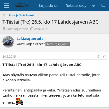
Kirjaudu sisään
Rekisteröidy
Länsi- ja Sisä-Suomi
T-Tiistai (Tre) 26.5. klo 17 Lahdesjärven ABC
K
A
LaMasquerade
24.5.2015
e
l
s
o
LaMasquerade
k
i
Vauhti korjaa virheet
MotOrg ry jäsen
u
t
s
u
t
s
24.5.2015
#1
e
p
l
ä
T-Tiistai (Tre) 26.5. klo 17 Lahdesjärven ABC
u
i
n
v
Taas näyttäis osuvan viikon paras keli tiistai-ehtoolle, joten
a
ä
eiköhän letkailla?!
l
o
Perinteinen lähtöpaikka ja -aika. Yritetään edes suunnilleen
i
t
tuohon aikaan päästä liikenteeseen, joten kaffeturinat sitä
t
ennen..
a
j