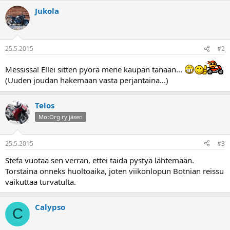
a
Jukola
25.5.2015
#2
Messissä! Ellei sitten pyörä mene kaupan tänään...
(Uuden joudan hakemaan vasta perjantaina...)
Telos
MotOrg ry jäsen
25.5.2015
#3
Stefa vuotaa sen verran, ettei taida pystyä lähtemään.
Torstaina onneks huoltoaika, joten viikonlopun Botnian reissu
vaikuttaa turvatulta.
Calypso
C