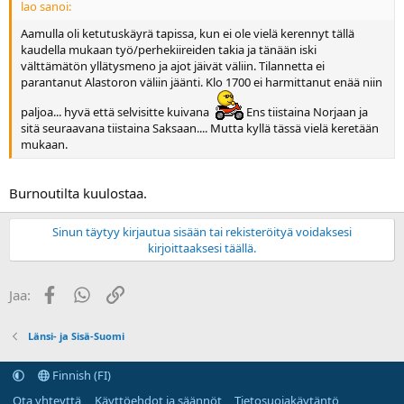
lao sanoi:
Aamulla oli ketutuskäyrä tapissa, kun ei ole vielä kerennyt tällä
kaudella mukaan työ/perhekiireiden takia ja tänään iski
välttämätön yllätysmeno ja ajot jäivät väliin. Tilannetta ei
parantanut Alastoron väliin jäänti. Klo 1700 ei harmittanut enää niin
paljoa... hyvä että selvisitte kuivana
Ens tiistaina Norjaan ja
sitä seuraavana tiistaina Saksaan.... Mutta kyllä tässä vielä keretään
mukaan.
Burnoutilta kuulostaa.
Sinun täytyy kirjautua sisään tai rekisteröityä voidaksesi
kirjoittaaksesi täällä.
Facebook
WhatsApp
Linkki
Jaa:
Länsi- ja Sisä-Suomi
Finnish (FI)
Ota yhteyttä
Käyttöehdot ja säännöt
Tietosuojakäytäntö