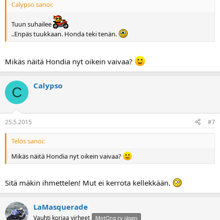
Calypso sanoi:
Tuun suhailee
..Enpäs tuukkaan. Honda teki tenän.
Mikäs näitä Hondia nyt oikein vaivaa?
Calypso
C
25.5.2015
#7
Telos sanoi:
Mikäs näitä Hondia nyt oikein vaivaa?
Sitä mäkin ihmettelen! Mut ei kerrota kellekkään.
LaMasquerade
Vauhti korjaa virheet
MotOrg ry jäsen