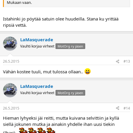
Mukaan vaan.
Istahinki jo pöytää satuin olee huudeilla. Stana ku yrittää
ripsiä vettä.
LaMasquerade
Vauhti korjaa virheet
MotOrg ry jäsen
26.5.2015
#13
Vähän kostee tuuli, mut tulossa ollaan..
LaMasquerade
Vauhti korjaa virheet
MotOrg ry jäsen
26.5.2015
#14
Hieman lyhyeksi jäi reitti, mutta kuivana selvittiin ja kyllä
siellä jokunen mutka ja ainakin yhdelle ihan uusi tiekin
(Ihari)..