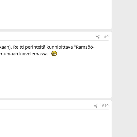
#9
tkaan). Reitti perinteitä kunnioittava "Ramsöö-
" muniaan kaivelemassa..
#10