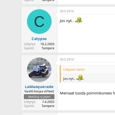
o
i
30.5.2016
t
C
t
Jos nyt..
a
j
a
Calypso
Liittynyt
18.2.2003
Sijainti
Tampere
30.5.2016
Calypso sanoi:
Jos nyt..
LaMasquerade
Vauhti korjaa virheet
Meinaat tuoda pommikonees het
MotOrg ry jäsen
Liittynyt
7.4.2005
Sijainti
Tampere