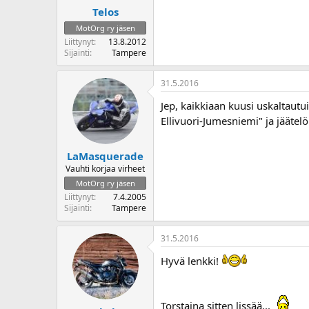
Telos
MotOrg ry jäsen
Liittynyt
13.8.2012
Sijainti
Tampere
31.5.2016
Jep, kaikkiaan kuusi uskaltautui
Ellivuori-Jumesniemi" ja jääte
LaMasquerade
Vauhti korjaa virheet
MotOrg ry jäsen
Liittynyt
7.4.2005
Sijainti
Tampere
31.5.2016
Hyvä lenkki!
Torstaina sitten lissää...