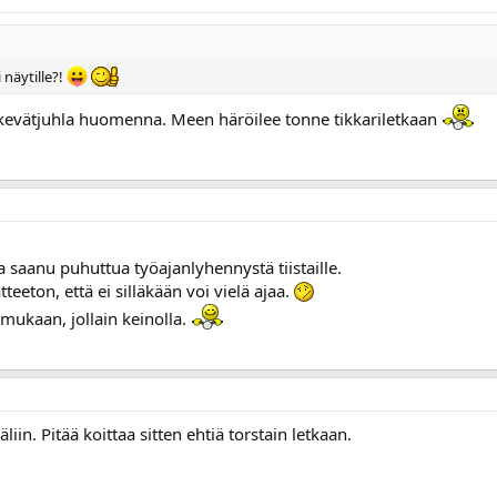
näytille?!
 kevätjuhla huomenna. Meen häröilee tonne tikkariletkaan
a saanu puhuttua työajanlyhennystä tiistaille.
teeton, että ei silläkään voi vielä ajaa.
mukaan, jollain keinolla.
äliin. Pitää koittaa sitten ehtiä torstain letkaan.