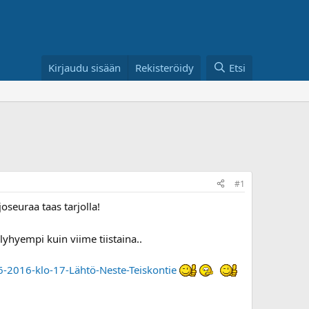
Kirjaudu sisään
Rekisteröidy
Etsi
#1
joseuraa taas tarjolla!
ti lyhyempi kuin viime tiistaina..
6-2016-klo-17-Lähtö-Neste-Teiskontie