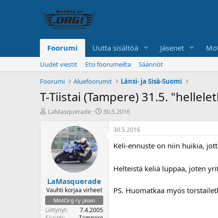
Foorumi
Uutta sisältöä
Jäsenet
Mot
Uudet viestit
Etsi foorumeilta
Säännöt
Foorumi
Aluefoorumit
Länsi- ja Sisä-Suomi
T-Tiistai (Tampere) 31.5. "hellel
K
A
LaMasquerade
30.5.2016
e
l
s
o
30.5.2016
k
i
Keli-ennuste on niin huikia, jott
u
t
s
u
t
s
Helteistä keliä luppaa, joten y
e
p
LaMasquerade
l
ä
u
i
PS. Huomatkaa myös torstailet
Vauhti korjaa virheet
n
v
MotOrg ry jäsen
a
ä
Liittynyt
7.4.2005
l
Sijainti
Tampere