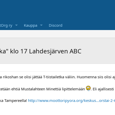
Org ry
Kauppa
Discord
etka" klo 17 Lahdesjärven ABC
a rikoshan se olisi jättää T-tiistailetka väliin. Huomenna siis olisi a
ritetään ehtiä Mustalahteen Minettiä lipittelemään
. Eli ajallises
ka Tampereella!
http://www.moottoripyora.org/keskus...orstai-2-