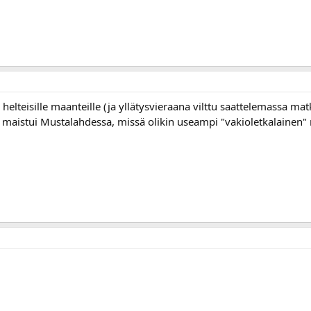
 helteisille maanteille (ja yllätysvieraana vilttu saattelemassa ma
lö maistui Mustalahdessa, missä olikin useampi "vakioletkalainen