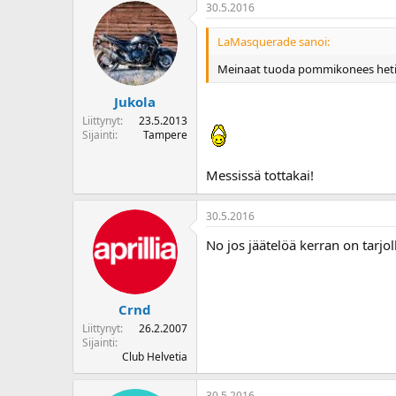
30.5.2016
LaMasquerade sanoi:
Meinaat tuoda pommikonees heti 
Jukola
Liittynyt
23.5.2013
Sijainti
Tampere
Messissä tottakai!
30.5.2016
No jos jäätelöä kerran on tarjoll
Crnd
Liittynyt
26.2.2007
Sijainti
Club Helvetia
30.5.2016