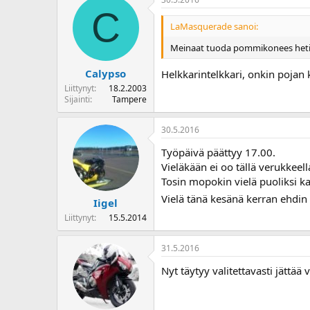
C
LaMasquerade sanoi:
Meinaat tuoda pommikonees heti 
Calypso
Helkkarintelkkari, onkin pojan
Liittynyt
18.2.2003
Sijainti
Tampere
30.5.2016
Työpäivä päättyy 17.00.
Vieläkään ei oo tällä verukkeell
Tosin mopokin vielä puoliksi kat
Vielä tänä kesänä kerran ehdin 
Iigel
Liittynyt
15.5.2014
31.5.2016
Nyt täytyy valitettavasti jättää v