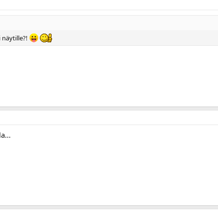
näytille?!
a...