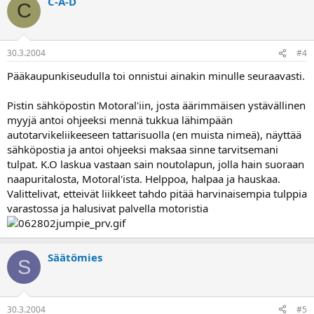
C-A-D
C
30.3.2004
#4
Pääkaupunkiseudulla toi onnistui ainakin minulle seuraavasti.
Pistin sähköpostin Motoral'iin, josta äärimmäisen ystävällinen
myyjä antoi ohjeeksi mennä tukkua lähimpään
autotarvikeliikeeseen tattarisuolla (en muista nimeä), näyttää
sähköpostia ja antoi ohjeeksi maksaa sinne tarvitsemani
tulpat. K.O laskua vastaan sain noutolapun, jolla hain suoraan
naapuritalosta, Motoral'ista. Helppoa, halpaa ja hauskaa.
Valittelivat, etteivät liikkeet tahdo pitää harvinaisempia tulppia
varastossa ja halusivat palvella motoristia
Säätömies
S
30.3.2004
#5