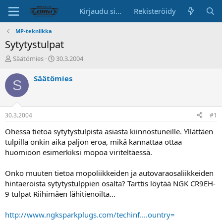
Kirjaudu sisään
Rekisteröidy
MP-tekniikka
Sytytystulpat
K
A
Säätömies
30.3.2004
e
l
s
o
Säätömies
S
k
i
u
t
s
u
t
s
30.3.2004
#1
e
p
l
ä
Ohessa tietoa sytytystulpista asiasta kiinnostuneille. Yllättäen
u
i
tulpilla onkin aika paljon eroa, mikä kannattaa ottaa
n
v
huomioon esimerkiksi mopoa viriteltäessä.
a
ä
l
Onko muuten tietoa mopoliikkeiden ja autovaraosaliikkeiden
o
hintaeroista sytytystulppien osalta? Tarttis löytää NGK CR9EH-
i
t
9 tulpat Riihimäen lähitienoilta...
t
a
http://www.ngksparkplugs.com/techinf....ountry=
j