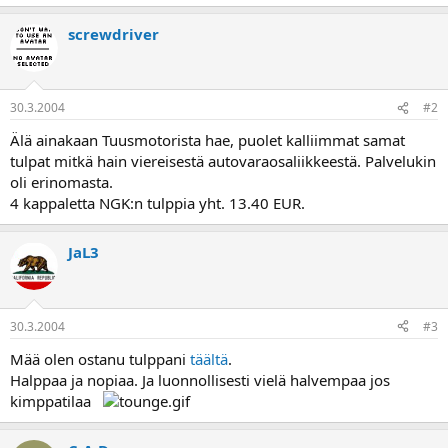
a
screwdriver
30.3.2004
#2
Älä ainakaan Tuusmotorista hae, puolet kalliimmat samat
tulpat mitkä hain viereisestä autovaraosaliikkeestä. Palvelukin
oli erinomasta.
4 kappaletta NGK:n tulppia yht. 13.40 EUR.
JaL3
30.3.2004
#3
Mää olen ostanu tulppani
täältä
.
Halppaa ja nopiaa. Ja luonnollisesti vielä halvempaa jos
kimppatilaa