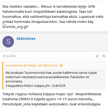
Itse itselleni vastaten... Riksun A-tarvikkeesta löytyi 30%
halvemmalla kuin mopoliikkeen kataloogista. Taas tuli
huomattua, että vaihtoehtoja kannattaa etsiä. Lupasivat vielä
yrittää hommata ilmaputsarinkin. Saa nähdä miten käy
Säätömies
S
30.3.2004
#6
(screwdriver @ Maalis. 30 2004 sanoi:
Älä ainakaan Tuusmotorista hae, puolet kalliimmat samat tulpat
mitkä hain viereisestä autovaraosaliikkeestä. Palvelukin oli
erinomasta.
4 kappaletta NGK:n tulppia yht. 13.40 EUR.
Tietysti riippuu millaisia tulppia mopo 'syö'. Mopoliikkeessä
listahinta CR9EH-9 tulpille pyörii 14-15 euron tienoilla...
Perustulpat, joita käytetään autoissakin, ovat erikoistulppia