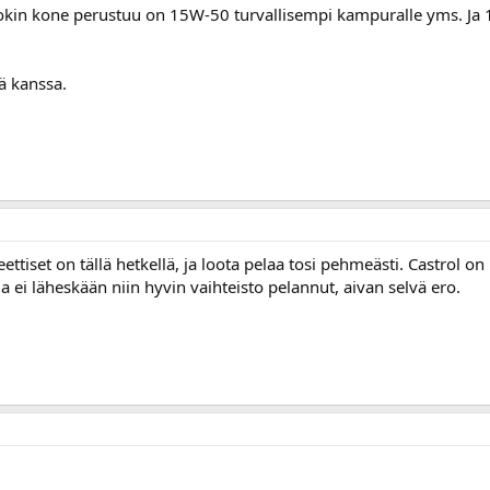
uokin kone perustuu on 15W-50 turvallisempi kampuralle yms. J
ä kanssa.
ttiset on tällä hetkellä, ja loota pelaa tosi pehmeästi. Castrol on
 ja ei läheskään niin hyvin vaihteisto pelannut, aivan selvä ero.