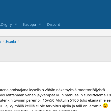
Org ry
Kauppa
Discord
a
Suzuki
tena omistajana kyselisin vähän näkemyksiä moottoriöljyistä.
uvoi laittamaan vähän jäykempää kuin manuaalin suosittelema 1
uutenkin twiniin parempi. 15w50 Motulin 5100 tulis ekana mielee
lla, kylmällä kelillä ei ole tarkoitus ajella ja talli on lämmin
jos kyseinen ketju jo löytyy hausta huolimatta.