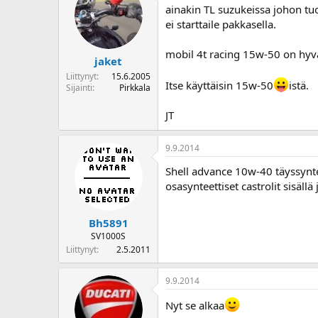
ainakin TL suzukeissa johon t
ei starttaile pakkasella.
mobil 4t racing 15w-50 on hyv
jaket
Liittynyt
15.6.2005
Itse käyttäisin 15w-50
istä.
Sijainti
Pirkkala
JT
9.9.2014
Shell advance 10w-40 täyssyntee
osasynteettiset castrolit sisällä
Bh5891
SV1000S
Liittynyt
2.5.2011
9.9.2014
Nyt se alkaa