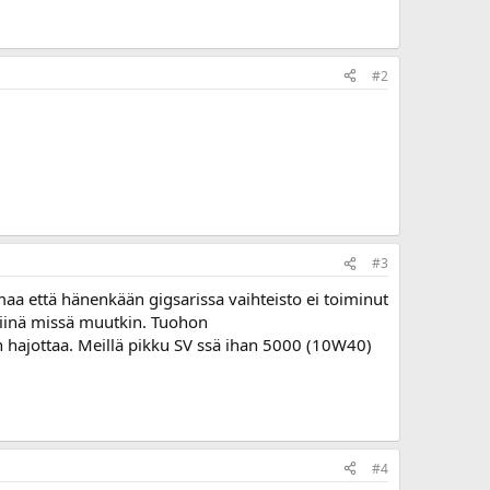
#2
#3
aa että hänenkään gigsarissa vaihteisto ei toiminut
a siinä missä muutkin. Tuohon
n hajottaa. Meillä pikku SV ssä ihan 5000 (10W40)
#4