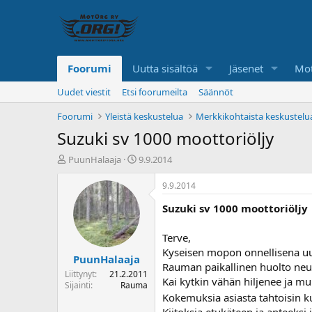
Foorumi
Uutta sisältöä
Jäsenet
Mot
Uudet viestit
Etsi foorumeilta
Säännöt
Foorumi
Yleistä keskustelua
Merkkikohtaista keskustelu
Suzuki sv 1000 moottoriöljy
K
A
PuunHalaaja
9.9.2014
e
l
s
o
9.9.2014
k
i
Suzuki sv 1000 moottoriöljy
u
t
s
u
t
s
Terve,
e
p
Kyseisen mopon onnellisena uu
PuunHalaaja
l
ä
Rauman paikallinen huolto ne
u
i
Liittynyt
21.2.2011
Kai kytkin vähän hiljenee ja m
n
v
Sijainti
Rauma
a
ä
Kokemuksia asiasta tahtoisin kuu
l
Kiitoksia etukäteen ja anteeksi 