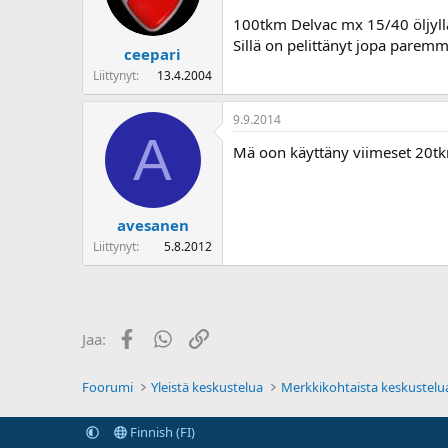
100tkm Delvac mx 15/40 öljyllä
Sillä on pelittänyt jopa paremm
ceepari
Liittynyt
13.4.2004
9.9.2014
A
Mä oon käyttäny viimeset 20tk
avesanen
Liittynyt
5.8.2012
Facebook
WhatsApp
Linkki
Jaa:
Foorumi
Yleistä keskustelua
Merkkikohtaista keskustelu
Finnish (FI)