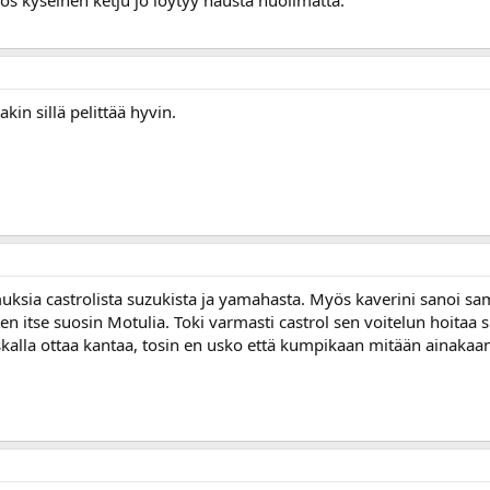
akin sillä pelittää hyvin.
uksia castrolista suzukista ja yamahasta. Myös kaverini sanoi sam
oten itse suosin Motulia. Toki varmasti castrol sen voitelun hoita
kalla ottaa kantaa, tosin en usko että kumpikaan mitään ainakaa