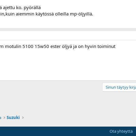
 ajettu ko. pyörällä
in,kuin aiemmin käytössä olleilla mp-öljyillä.
m motulin 5100 15w50 ester öljyä ja on hyvin toiminut
Sinun täytyy kirja
a
Suzuki
Ota yhteyttä