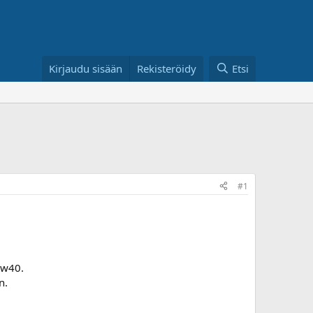
Kirjaudu sisään
Rekisteröidy
Etsi
#1
0w40.
n.