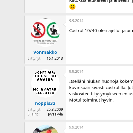
o
i
t
t
9.9.2014
a
Castrol 10/40 olen ajellut ja ain
j
a
vonmakko
Liittynyt
16.1.2013
9.9.2014
Itselläni hiukan huonoja kokem
kovinkaan kivasti castrolilla. J
viskositeettikysymykseen en us
Motul toiminut hyvin.
noppis32
Liittynyt
25.3.2009
Sijainti
Jyväskylä
9.9.2014