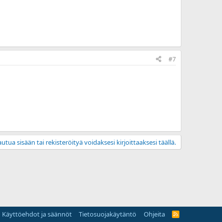
#7
utua sisään tai rekisteröityä voidaksesi kirjoittaaksesi täällä.
Käyttöehdot ja säännöt
Tietosuojakäytäntö
Ohjeita
R
S