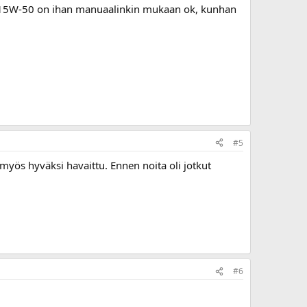
a 15W-50 on ihan manuaalinkin mukaan ok, kunhan
#5
 myös hyväksi havaittu. Ennen noita oli jotkut
#6