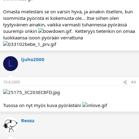
Omasta mielestäni se on varsin hyvä, ja ainakin itselleni, kun
isommista pyöristä ei kokemusta ole... Itse siihen olen
tyytyväinen ainakin, vaikka varmasti tuhannessa pyörässä
suurempi onkin
. Ketteryys tietenkin on omaa
luokkaansa isoon pyörään verrattuna
ljuho2000
L
10.4.2005
#4
Tuossa on nyt myös kuva pyörästäni
Ressu