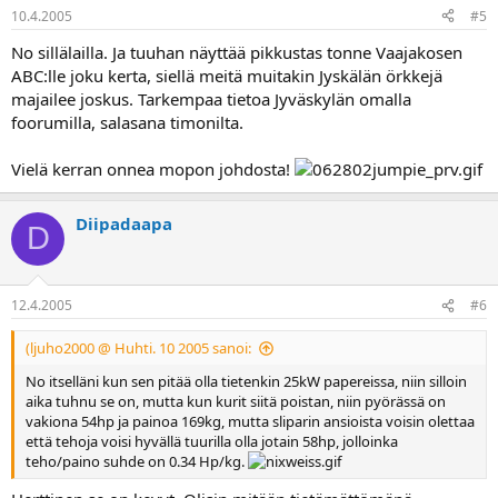
10.4.2005
#5
No sillälailla. Ja tuuhan näyttää pikkustas tonne Vaajakosen
ABC:lle joku kerta, siellä meitä muitakin Jyskälän örkkejä
majailee joskus. Tarkempaa tietoa Jyväskylän omalla
foorumilla, salasana timonilta.
Vielä kerran onnea mopon johdosta!
Diipadaapa
D
12.4.2005
#6
(ljuho2000 @ Huhti. 10 2005 sanoi:
No itselläni kun sen pitää olla tietenkin 25kW papereissa, niin silloin
aika tuhnu se on, mutta kun kurit siitä poistan, niin pyörässä on
vakiona 54hp ja painoa 169kg, mutta sliparin ansioista voisin olettaa
että tehoja voisi hyvällä tuurilla olla jotain 58hp, jolloinka
teho/paino suhde on 0.34 Hp/kg.