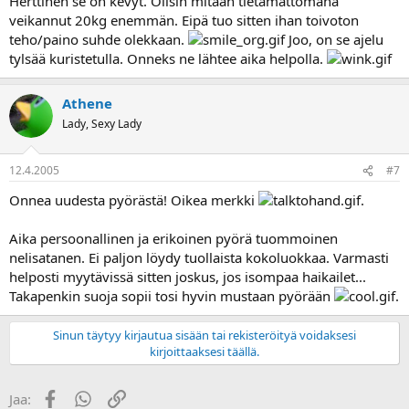
Herttinen se on kevyt. Olisin mitään tietämättömänä
veikannut 20kg enemmän. Eipä tuo sitten ihan toivoton
teho/paino suhde olekkaan.
Joo, on se ajelu
tylsää kuristetulla. Onneks ne lähtee aika helpolla.
Athene
Lady, Sexy Lady
12.4.2005
#7
Onnea uudesta pyörästä! Oikea merkki
.
Aika persoonallinen ja erikoinen pyörä tuommoinen
nelisatanen. Ei paljon löydy tuollaista kokoluokkaa. Varmasti
helposti myytävissä sitten joskus, jos isompaa haikailet...
Takapenkin suoja sopii tosi hyvin mustaan pyörään
.
Sinun täytyy kirjautua sisään tai rekisteröityä voidaksesi
kirjoittaaksesi täällä.
Facebook
WhatsApp
Linkki
Jaa: