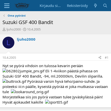
Kirjaudu sisään
Rekisteröidy
Oma pyöräni
Suzuki GSF 400 Bandit
K
A
ljuho2000
10.4.2005
e
l
s
o
ljuho2000
L
k
i
u
t
s
u
t
s
10.4.2005
#1
e
p
l
ä
Nyt se pyörä vihdoin on tulossa kevarin perään
u
i
Eli 1-4viikon päästä pihassa on
n
v
Suzuki GSF 400 Bandit, -94, ml.20000km, Devilin sliparilla.
a
ä
Pyörässä varsin hyvä teho/paino-suhde. Ja
l
pisteeksi iii:n päälle, kyseistä pyörää ei joka mutkassa vastaan
o
tule
i
t
Morjestelkaa siis jos pyörä vastaan tulee Jyväskylässä päin!
t
Hyvät ajokaudet kaikille
a
j