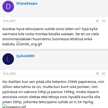
a
Diipadaapa
D
10.4.2005
#2
Kuinkas hyvä teho/paino-suhde siinä sitten on? Eipä kyllä
varmana tule noita montaa kesällä vastaan. Ite en oo vielä
ensimmäistäkään huomannu Suomessa lehdissä enkä
kadulla.
ljuho2000
L
10.4.2005
#3
No itselläni kun sen pitää olla tietenkin 25kW papereissa, niin
silloin aika tuhnu se on, mutta kun kurit siitä poistan, niin
pyörässä on vakiona 54hp ja painoa 169kg, mutta sliparin
ansioista voisin olettaa että tehoja voisi hyvällä tuurilla olla
jotain 58hp, jolloinka teho/paino suhde on 0.34 Hp/kg.