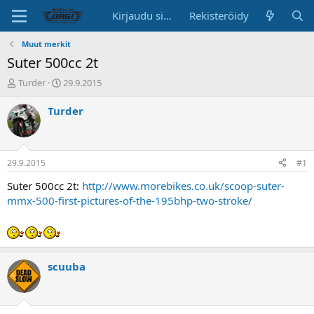
Kirjaudu sisään
Rekisteröidy
Muut merkit
Suter 500cc 2t
K
A
Turder
29.9.2015
e
l
s
o
Turder
k
i
u
t
s
u
t
s
29.9.2015
#1
e
p
l
ä
Suter 500cc 2t:
http://www.morebikes.co.uk/scoop-suter-
u
i
mmx-500-first-pictures-of-the-195bhp-two-stroke/
n
v
a
ä
l
o
i
scuuba
t
t
a
j