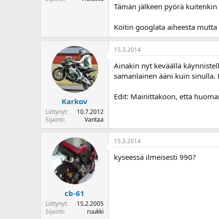
Tämän jälkeen pyörä kuitenkin v
o
i
t
Koitin googlata aiheesta mutta 
t
a
15.3.2014
j
a
Ainakin nyt keväällä käynniste
samanlainen ääni kuin sinulla. 
Edit: Mainittakoon, että huoma
Karkov
Liittynyt
10.7.2012
Sijainti
Vantaa
15.3.2014
kyseessä ilmeisesti 990?
cb-61
Liittynyt
15.2.2005
Sijainti
ruukki