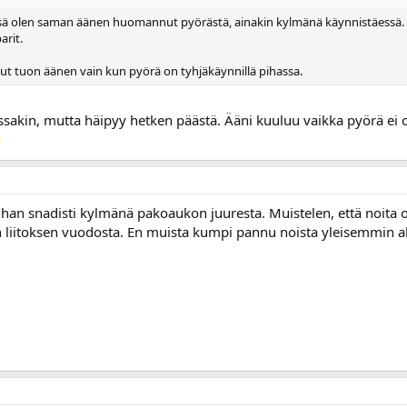
ssä olen saman äänen huomannut pyörästä, ainakin kylmänä käynnistäessä. M
arit.
ut tuon äänen vain kun pyörä on tyhjäkäynnillä pihassa.
ssakin, mutta häipyy hetken päästä. Ääni kuuluu vaikka pyörä ei o
han snadisti kylmänä pakoaukon juuresta. Muistelen, että noita 
liitoksen vuodosta. En muista kumpi pannu noista yleisemmin al