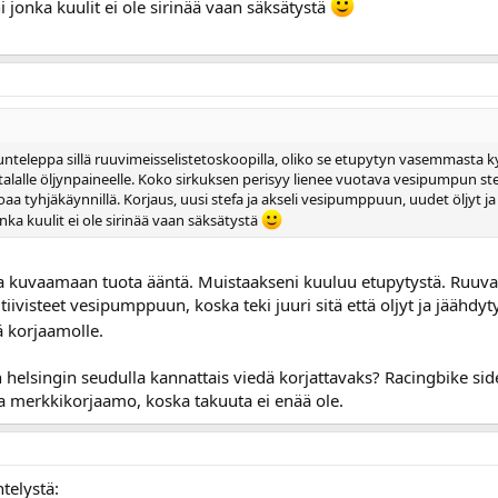
ni jonka kuulit ei ole sirinää vaan säksätystä
teleppa sillä ruuvimeisselistetoskoopilla, oliko se etupytyn vasemmasta kyl
atalalle öljynpaineelle. Koko sirkuksen perisyy lienee vuotava vesipumpun ste
oaa tyhjäkäynnillä. Korjaus, uusi stefa ja akseli vesipumppuun, uudet öljyt j
onka kuulit ei ole sirinää vaan säksätystä
na kuvaamaan tuota ääntä. Muistaakseni kuuluu etupytystä. Ruuva
t tiivisteet vesipumppuun, koska teki juuri sitä että oljyt ja jääh
ä korjaamolle.
 helsingin seudulla kannattais viedä korjattavaks? Racingbike sid
la merkkikorjaamo, koska takuuta ei enää ole.
telystä: