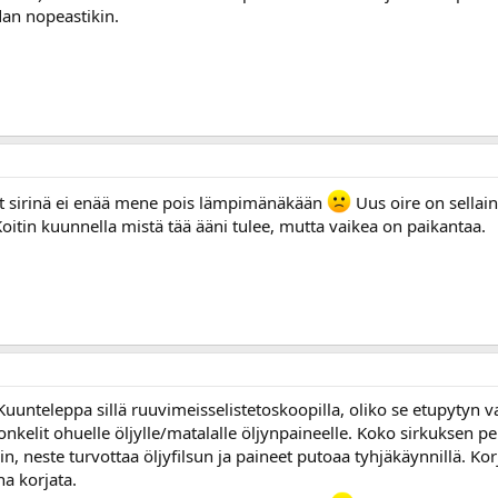
dan nopeastikin.
yt sirinä ei enää mene pois lämpimänäkään
Uus oire on sellain
oitin kuunnella mistä tää ääni tulee, mutta vaikea on paikantaa.
uunteleppa sillä ruuvimeisselistetoskoopilla, oliko se etupytyn v
ronkelit ohuelle öljylle/matalalle öljynpaineelle. Koko sirkuksen p
n, neste turvottaa öljyfilsun ja paineet putoaa tyhjäkäynnillä. Ko
ha korjata.