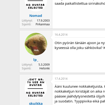
saada paikallistettua sirinäkoh
Nomad
Liittynyt
17.9.2003
Sijainti
Pirkanmaa
16.4.2014
Otin pyörän tänään ajoon ja n
kyseessä olla joku sähkövika? K
lp_
Liittynyt
5.3.2009
Sijainti
Helsinki
17.4.2014
Ääni kuulunee nokkaketjuista. K
nokkaketjun kiristäjät on aika 
pääsee jäähdytysnestettä öljyihi
ja suodatin. Tyyppivika eikä pa
skuikka