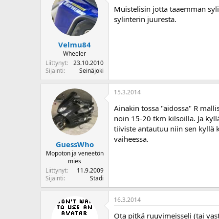
Muistelisin jotta taaemman syli
sylinterin juuresta.
Velmu84
Wheeler
Liittynyt
23.10.2010
Sijainti
Seinäjoki
15.3.2014
Ainakin tossa "aidossa" R malli
noin 15-20 tkm kilsoilla. Ja kyl
tiiviste antautuu niin sen kyllä
vaiheessa.
GuessWho
Mopoton ja veneetön
mies
Liittynyt
11.9.2009
Sijainti
Stadi
16.3.2014
Ota pitkä ruuvimeisseli (tai va