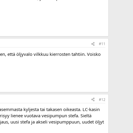
#11
en, että öljyvalo vilkkuu kierrosten tahtiin. Voisko
#12
asemmasta kyljesta tai takasen oikeasta. LC-kasin
erisyy lienee vuotava vesipumpun stefa. Sieltä
rjaus, uusi stefa ja akseli vesipumppuun, uudet öljyt