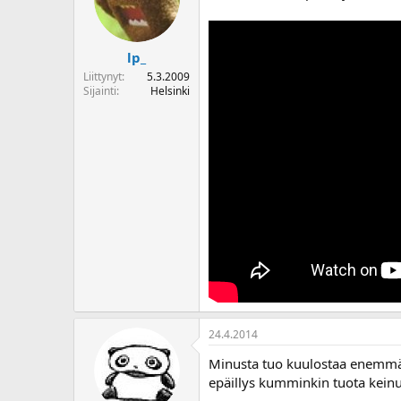
lp_
Liittynyt
5.3.2009
Sijainti
Helsinki
24.4.2014
Minusta tuo kuulostaa enemmän 
epäillys kumminkin tuota kein