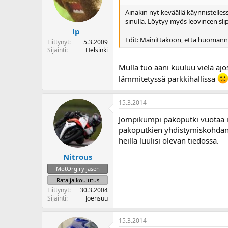
Ainakin nyt keväällä käynnistelle
sinulla. Löytyy myös leovincen slip
lp_
Edit: Mainittakoon, että huomann
Liittynyt
5.3.2009
Sijainti
Helsinki
Mulla tuo ääni kuuluu vielä ajo
lämmitetyssä parkkihallissa
15.3.2014
Jompikumpi pakoputki vuotaa i
pakoputkien yhdistymiskohdan 
heillä luulisi olevan tiedossa.
Nitrous
MotOrg ry jäsen
Rata ja koulutus
Liittynyt
30.3.2004
Sijainti
Joensuu
15.3.2014