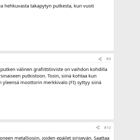
via hehkuvasta takapytyn putkesta, kun vuoti
#9
utken välinen grafiittitiiviste on vaihdon kohdilla
arsinaiseen putkistoon. Tosin, siinä kohtaa kun
in yleensä moottorin merkkivalo (FI) syttyy siinä
#10
neen metalliosiin, joiden epäilet sirisevän. Saattaa