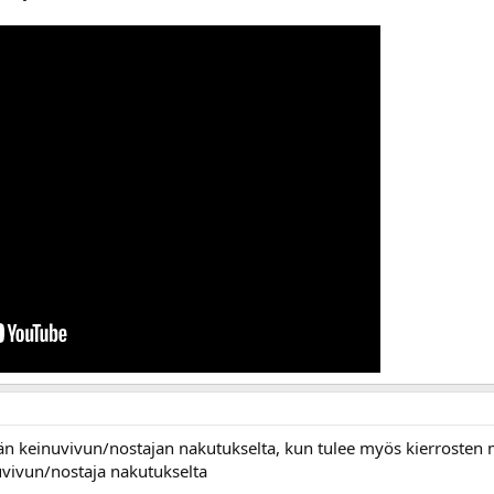
keinuvivun/nostajan nakutukselta, kun tulee myös kierrosten mu
uvivun/nostaja nakutukselta