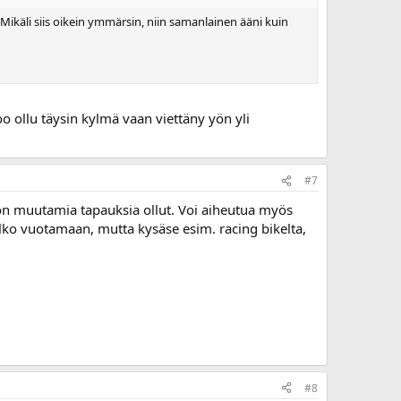
ikäli siis oikein ymmärsin, niin samanlainen ääni kuin
o ollu täysin kylmä vaan viettäny yön yli
#7
on muutamia tapauksia ollut. Voi aiheutua myös
ko vuotamaan, mutta kysäse esim. racing bikelta,
#8