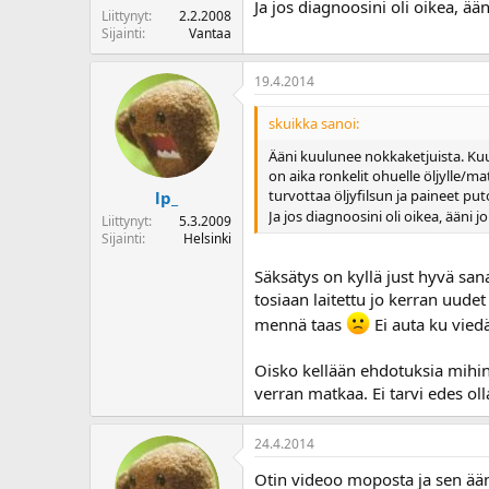
Ja jos diagnoosini oli oikea, ää
Liittynyt
2.2.2008
Sijainti
Vantaa
19.4.2014
skuikka sanoi:
Ääni kuulunee nokkaketjuista. Kuun
on aika ronkelit ohuelle öljylle/m
turvottaa öljyfilsun ja paineet put
lp_
Ja jos diagnoosini oli oikea, ääni j
Liittynyt
5.3.2009
Sijainti
Helsinki
Säksätys on kyllä just hyvä sa
tosiaan laitettu jo kerran uude
mennä taas
Ei auta ku vied
Oisko kellään ehdotuksia mihin
verran matkaa. Ei tarvi edes ol
24.4.2014
Otin videoo moposta ja sen ään