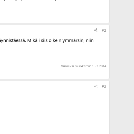
#2
nnistäessä. Mikäli siis oikein ymmärsin, niin
Viimeksi muokattu:
15.3.2014
#3