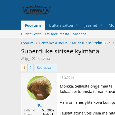
Foorumi
Uutta sisältöä
Jäsenet
Mot
Uudet viestit
Etsi foorumeilta
Säännöt
Foorumi
Yleistä keskustelua
MP-talli
MP-tekniikka
Superduke sirisee kylmänä
K
A
lp_
15.3.2014
e
l
1
2
Seuraava
s
o
k
i
u
t
15.3.2014
s
u
Moikka. Sellaista ongelmaa täll
t
s
e
p
kukaan ei tunnista tämän kuvau
l
ä
u
i
Ääni on lähes yhtä kova kuin pa
lp_
n
v
a
ä
Liittynyt
5.3.2009
Taustatietona vois vielä mainit
l
Sijainti
Helsinki