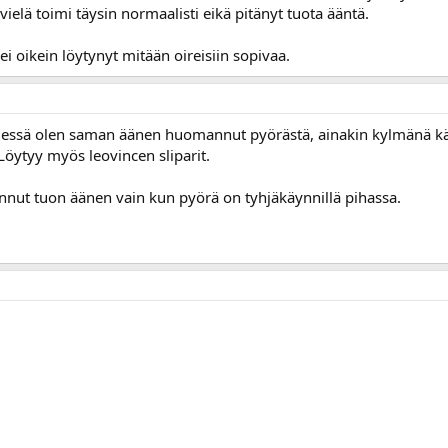
ielä toimi täysin normaalisti eikä pitänyt tuota ääntä.
ei oikein löytynyt mitään oireisiin sopivaa.
llessä olen saman äänen huomannut pyörästä, ainakin kylmänä käy
Löytyy myös leovincen sliparit.
nnut tuon äänen vain kun pyörä on tyhjäkäynnillä pihassa.