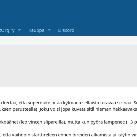
Org ry
Kauppa
Discord
ä kertaa, että superduke pitää kylmänä sellaista terävää sirinää. S
ksen perusteella). Joku voisi jopa kuvata sitä hieman hakkaavaks
koäänet (leo vincen slipareilla), mutta kun pyörä lämpenee (~3 pa
a, että vaihdoin starttireleen ennen oireiden alkamista ja käytin 