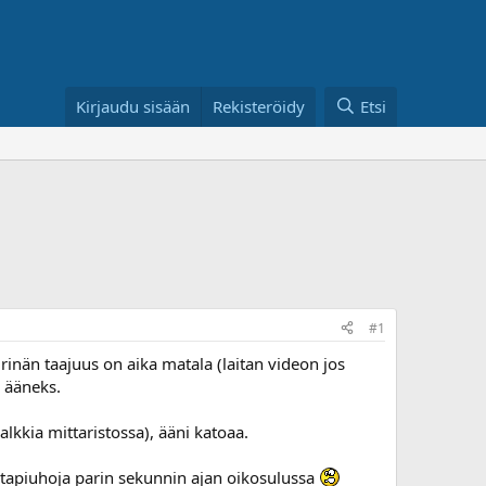
Kirjaudu sisään
Rekisteröidy
Etsi
#1
irinän taajuus on aika matala (laitan videon jos
 ääneks.
lkkia mittaristossa), ääni katoaa.
virtapiuhoja parin sekunnin ajan oikosulussa