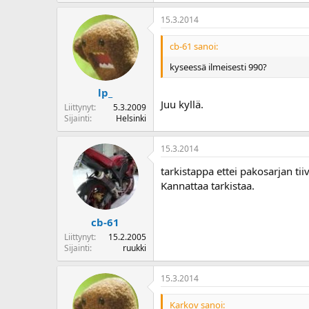
15.3.2014
cb-61 sanoi:
kyseessä ilmeisesti 990?
lp_
Juu kyllä.
Liittynyt
5.3.2009
Sijainti
Helsinki
15.3.2014
tarkistappa ettei pakosarjan ti
Kannattaa tarkistaa.
cb-61
Liittynyt
15.2.2005
Sijainti
ruukki
15.3.2014
Karkov sanoi: