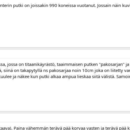
nterin putki on joissakin 990 koneissa vuotanut. Jossain näin ku
ssa, jossa on titaanikäyrästö, taaimmaisen putken "pakosarjan" ja p
lä, siinä on takapytyllä ns pakosarjaa noin 10cm joka on liitetty v
 kuulee ja näkee kun putki alkaa ampua lieskaa siitä välistä. Samo
staava). Paina vähemmän terävä pää korvaa vasten ja terävä pää ko