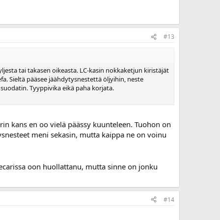
#13
jesta tai takasen oikeasta. LC-kasin nokkaketjun kiristäjät
fa. Sieltä pääsee jäähdytysnestettä öljyihin, neste
a suodatin. Tyyppivika eikä paha korjata.
rin kans en oo vielä päässy kuunteleen. Tuohon on
dytysnesteet meni sekasin, mutta kaippa ne on voinu
ecarissa oon huollattanu, mutta sinne on jonku
#14