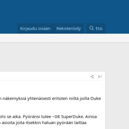
Kirjaudu sisään
Rekisteröidy
Etsi
#1
n näkemyksiä yhtenäisesti eritoten niiltä joilla Duke
olis se aika. Pyöränsi tulee ~08 SuperDuke. Ainoa
 asioita joita itsekkin haluan pyörään laittaa