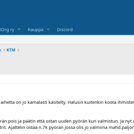
Org ry
Kauppa
Discord
a
KTM
 aihetta on jo kamalasti käsitelty. Halusin kuitenkin koota ihmiste
rän pois ja päätin että ostan uuden pyörän kun valmistun. Ja nyt 
rit. Ajattelin ostaa n.7k pyörän jossa olis jo valmiina mahd.paljon