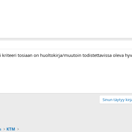
i kriteeri tosiaan on huoltokirja/muutoin todistettavissa oleva hy
Sinun täytyy kirja
a
KTM