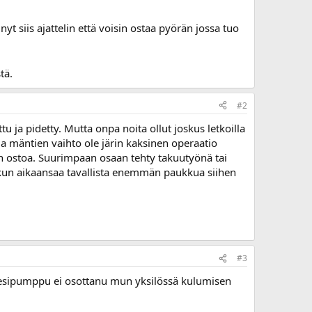
yt siis ajattelin että voisin ostaa pyörän jossa tuo
tä.
#2
 ja pidetty. Mutta onpa noita ollut joskus letkoilla
a mäntien vaihto ole järin kaksinen operaatio
 ostoa. Suurimpaan osaan tehty takuutyönä tai
i kun aikaansaa tavallista enemmän paukkua siihen
#3
 vesipumppu ei osottanu mun yksilössä kulumisen