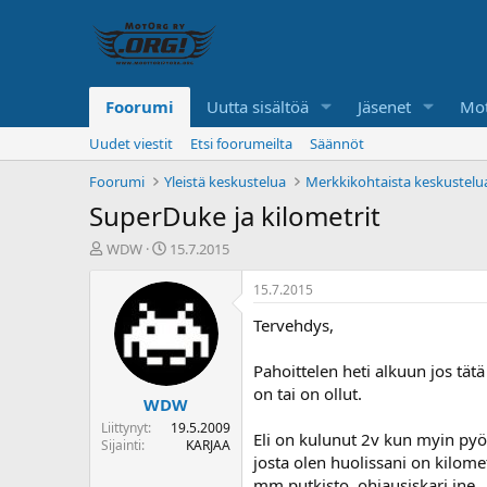
Foorumi
Uutta sisältöä
Jäsenet
Mot
Uudet viestit
Etsi foorumeilta
Säännöt
Foorumi
Yleistä keskustelua
Merkkikohtaista keskustelu
SuperDuke ja kilometrit
K
A
WDW
15.7.2015
e
l
s
o
15.7.2015
k
i
Tervehdys,
u
t
s
u
t
s
Pahoittelen heti alkuun jos tätä
e
p
on tai on ollut.
WDW
l
ä
u
i
Liittynyt
19.5.2009
Eli on kulunut 2v kun myin pyö
n
v
Sijainti
KARJAA
josta olen huolissani on kilomet
a
ä
l
mm.putkisto, ohjausiskari jne.