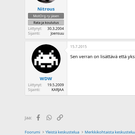
Nitrous
MotOrg ry jäsen
Rata ja koulutus
Liittynyt
30.3.2004
Sijainti
Joensuu
15.7.2015
Sen verran on lisättävä että yks
WDW
Liittynyt
19.5.2009
Sijainti
KARJAA
Facebook
WhatsApp
Linkki
Jaa:
Foorumi
Yleistä keskustelua
Merkkikohtaista keskustelu