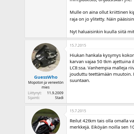
o
i
Mulle on aina ollut kriittinen k
t
raja on jo ylitetty. Näin pääsi
t
a
j
Nyt haluaisinkin kuulla siitä m
a
15.7.2015
Hiukan hankala kysymys kokonais
karvan vajaa 50 tkm ajettuina 
LC8:ssa. Vanhempia malleja ri
jouduttu teettämään muutoin. L
GuessWho
suuntaan.
Mopoton ja veneetön
mies
Liittynyt
11.9.2009
Sijainti
Stadi
15.7.2015
Reilut 42tkm tais olla omalla 
merkkejä. Eiköyän noilla sen 10