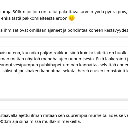
ipuraja 30tkm joilloin on tullut pakottava tarve myydä pyörä pois, n
sin ehkä tästä pakkomielteestä eroon
itä ihmiset ovat omillaan ajaneet ja pohdintaa koneen kestävyydes
uutena, kun aika paljon roikkuu siinä kuinka laitetta on huollettu
ilman mitään näyttöä menohalujen uupumisesta. Eikä laakerointi j
ivannut vesipumpun puhkihapettuminen kannattaa selvittää ennen
isäksi ohjauslaakeri kannattaa tsekata, hereä etusen ilmastoint
vastaavalla ajettu ilman mitään sen suurempia murheita. Edes se
0tkm aja siinä missä muillakin merkeillä.