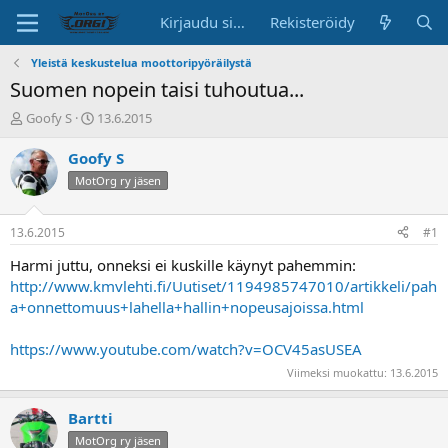
Kirjaudu sisään
Rekisteröidy
Yleistä keskustelua moottoripyöräilystä
Suomen nopein taisi tuhoutua...
K
A
Goofy S
13.6.2015
e
l
s
o
Goofy S
k
i
MotOrg ry jäsen
u
t
s
u
t
s
13.6.2015
#1
e
p
l
ä
Harmi juttu, onneksi ei kuskille käynyt pahemmin:
u
i
http://www.kmvlehti.fi/Uutiset/1194985747010/artikkeli/pah
n
v
a+onnettomuus+lahella+hallin+nopeusajoissa.html
a
ä
l
https://www.youtube.com/watch?v=OCV45asUSEA
o
i
Viimeksi muokattu:
13.6.2015
t
t
Bartti
a
j
MotOrg ry jäsen