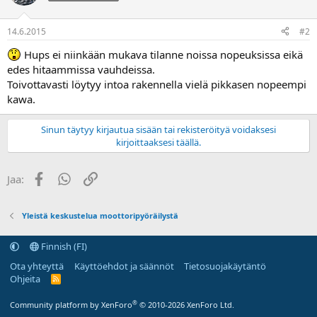
a
14.6.2015
#2
Hups ei niinkään mukava tilanne noissa nopeuksissa eikä
edes hitaammissa vauhdeissa.
Toivottavasti löytyy intoa rakennella vielä pikkasen nopeempi
kawa.
Sinun täytyy kirjautua sisään tai rekisteröityä voidaksesi
kirjoittaaksesi täällä.
Facebook
WhatsApp
Linkki
Jaa:
Yleistä keskustelua moottoripyöräilystä
Finnish (FI)
Ota yhteyttä
Käyttöehdot ja säännöt
Tietosuojakäytäntö
Ohjeita
R
S
S
®
Community platform by XenForo
© 2010-2026 XenForo Ltd.