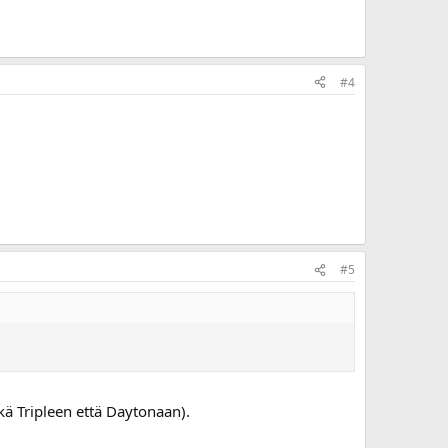
#4
#5
kä Tripleen että Daytonaan).