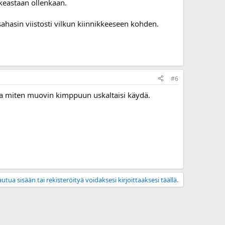
ikeastaan ollenkaan.
sahasin viistosti vilkun kiinnikkeeseen kohden.
#6
ä ja miten muovin kimppuun uskaltaisi käydä.
utua sisään tai rekisteröityä voidaksesi kirjoittaaksesi täällä.