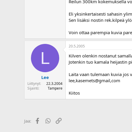
Reilun 300km kokemuksella voin
Eli yksinkertaisesti sahasin yl
Sen lisäksi nostin rek.kilpeä yl
Voin ottaa parempia kuvia pare
20.5.2005
L
Kilven olenkin nostanut samalla
Jotenkin tuo kamala heijastin pi
Laita vaan tulemaan kuvia jos vi
Lee
lee,kasemets@gmail,com
Liittynyt
22.3.2004
Sijainti
Tampere
Kiitos
Facebook
WhatsApp
Linkki
Jaa: