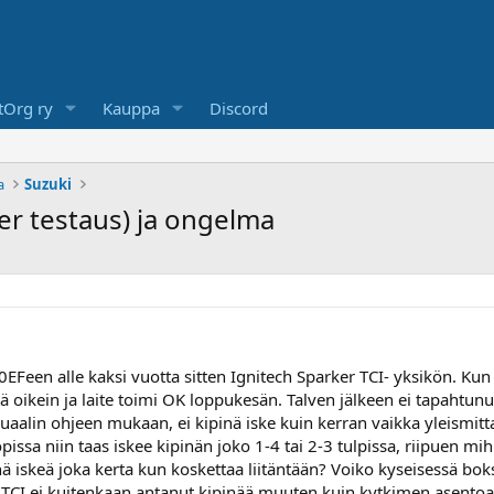
Org ry
Kauppa
Discord
a
Suzuki
ter testaus) ja ongelma
een alle kaksi vuotta sitten Ignitech Sparker TCI- yksikön. Kun p
tyä oikein ja laite toimi OK loppukesän. Talven jälkeen ei tapahtunut
alin ohjeen mukaan, ei kipinä iske kuin kerran vaikka yleismitta
issa niin taas iskee kipinän joko 1-4 tai 2-3 tulpissa, riipuen mih
ä iskeä joka kerta kun koskettaa liitäntään? Voiko kyseisessä boksi
n. TCI ei kuitenkaan antanut kipinää muuten kuin kytkimen asento