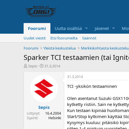
Foorumi
Uutta sisältöä
Jäsenet
Mot
Uudet viestit
Etsi foorumeilta
Säännöt
Foorumi
Yleistä keskustelua
Merkkikohtaista keskustelu
Sparker TCI testaamien (tai Igni
K
A
Sepis
31.3.2014
e
l
s
o
31.3.2014
k
i
TCI -yksikön testaaminen
u
t
s
u
t
s
Olen asentanut Suzuki GSX1100EF
e
p
kytketty ristiin. Sain ne kytket
Sepis
l
ä
Kun testaan kipinää huoltomanua
u
i
Liittynyt
16.4.2004
Start/Stop kytkimen käyttää Stop
n
v
Sijainti
Helsinki
Kysymys kuuluu: pitäisikö kipin
a
ä
l
sitten 1-4 niinkuin vuorotelle