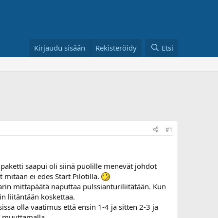
Kirjaudu sisään
Rekisteröidy
Etsi
#1
aketti saapui oli siinä puolille menevät johdot
 mitään ei edes Start Pilotilla.
rin mittapäätä naputtaa pulssianturiliitätään. Kun
in liitäntään koskettaa.
ssa olla vaatimus että ensin 1-4 ja sitten 2-3 ja
a muuttamalla.