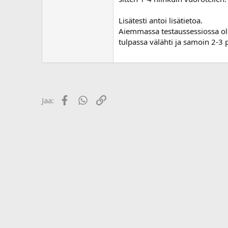
o
i
Lisätesti antoi lisätietoa.
t
Aiemmassa testaussessiossa oli p
t
tulpassa välähti ja samoin 2-3 
a
j
a
Facebook
WhatsApp
Linkki
Jaa: