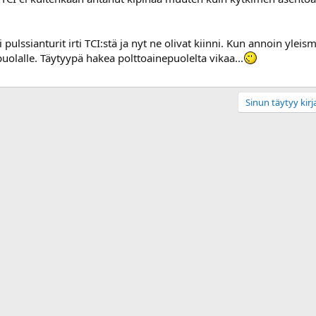
ulssianturit irti TCI:stä ja nyt ne olivat kiinni. Kun annoin yleism
puolalle. Täytyypä hakea polttoainepuolelta vikaa...
Sinun täytyy kirja