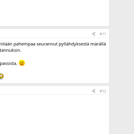
#11
i ei mitään pahempaa seurannut pyllähdyksestä märällä
stannuksin.
passista.
#12