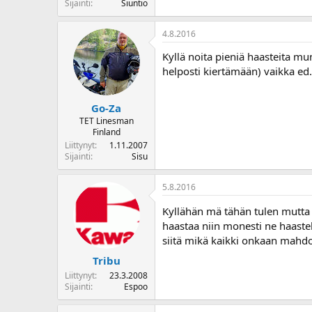
Sijainti
Siuntio
4.8.2016
Kyllä noita pieniä haasteita mu
helposti kiertämään) vaikka ed.
Go-Za
TET Linesman
Finland
Liittynyt
1.11.2007
Sijainti
Sisu
5.8.2016
Kyllähän mä tähän tulen mutta
haastaa niin monesti ne haaste
siitä mikä kaikki onkaan mahdol
Tribu
Liittynyt
23.3.2008
Sijainti
Espoo