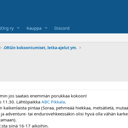
Org ry
Kauppa
Discord
.ORGin kokoontumiset, letka-ajelut ym.
emmin jos saatais enemmän porukkaa kokoon!
o 11.30. Lähtöpaikka
ABC Pikkala
.
 kaikenlaista pintaa (Soraa, pehmeää hiekkaa, metsätietä, mutaa, s
ä ja adventure- tai endurovehkeessäkin olisi hyvä olla vähän kar
ttamaan).
sta siinä 16-17 aikoihin.