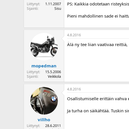
PS: Kaikkia odotetaan risteyks
o
Liittynyt
1.11.2007
Sijainti
Sisu
i
t
Pieni mahdollinen sade ei hait
t
a
j
a
4.8.2016
Älä ny tee liian vaativaa reitti
mopedman
Liittynyt
15.5.2006
Sijainti
Veikkola
4.8.2016
Osallistumiselle erittäin vahva 
Ja turha on säikähtää. Tuskin s
villho
Liittynyt
28.6.2011