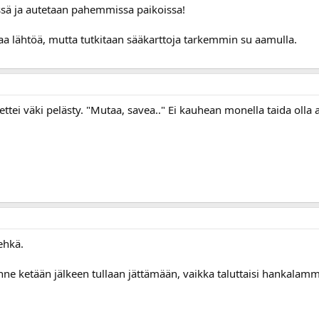
issä ja autetaan pahemmissa paikoissa!
taa lähtöä, mutta tutkitaan sääkarttoja tarkemmin su aamulla.
ä, ettei väki pelästy. "Mutaa, savea.." Ei kauhean monella taida ol
ehkä.
inne ketään jälkeen tullaan jättämään, vaikka taluttaisi hankalam