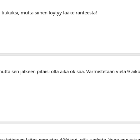
iukaksi, mutta siihen löytyy lääke ranteesta!
a sen jälkeen pitäisi olla aika ok sää. Varmistetaan vielä 9 aiko
mastotieteen laitos ennustaa 40% tod. näk. sadetta. Yr.no ennustaa 