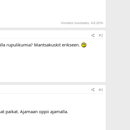
Viimeksi muokattu:
4.8.2016
#2
la alla rupulikumia? Mantsakuskit erikseen.
#3
mat paikat. Ajamaan oppii ajamalla.