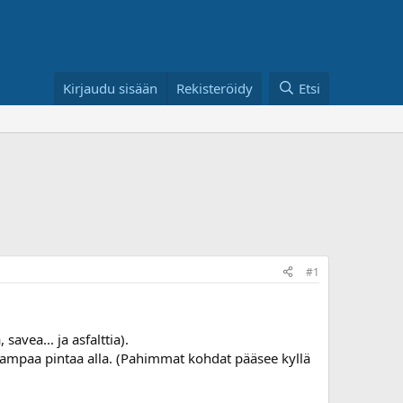
Kirjaudu sisään
Rekisteröidy
Etsi
#1
avea... ja asfalttia).
keampaa pintaa alla. (Pahimmat kohdat pääsee kyllä