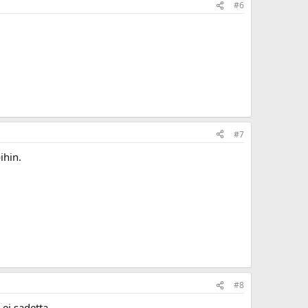
#6
#7
ihin.
#8
ei sadetta.