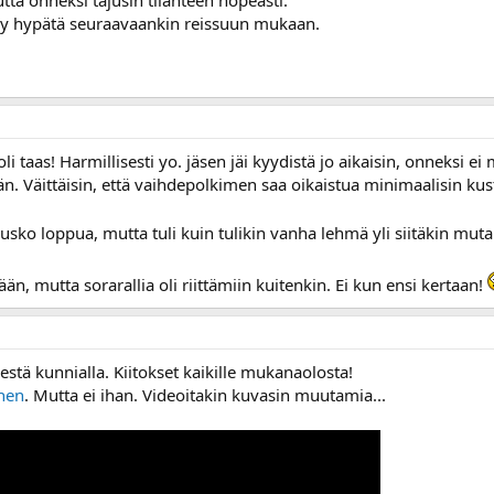
tta onneksi tajusin tilanteen nopeasti.
 hypätä seuraavaankin reissuun mukaan.
oli taas! Harmillisesti yo. jäsen jäi kyydistä jo aikaisin, onneks
än. Väittäisin, että vaihdepolkimen saa oikaistua minimaalisin ku
sko loppua, mutta tuli kuin tulikin vanha lehmä yli siitäkin muta
ään, mutta sorarallia oli riittämiin kuitenkin. Ei kun ensi kertaan!
estä kunnialla. Kiitokset kaikille mukanaolosta!
nen
. Mutta ei ihan. Videoitakin kuvasin muutamia...