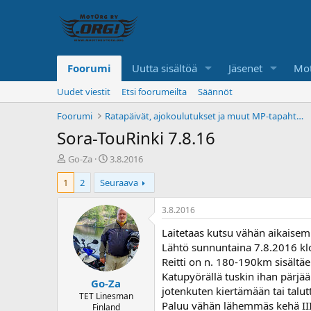
Foorumi
Uutta sisältöä
Jäsenet
Mot
Uudet viestit
Etsi foorumeilta
Säännöt
Foorumi
Ratapäivät, ajokoulutukset ja muut MP-tapahtumat
Sora-TouRinki 7.8.16
K
A
Go-Za
3.8.2016
e
l
1
2
Seuraava
s
o
k
i
u
t
3.8.2016
s
u
Laitetaas kutsu vähän aikais
t
s
e
p
Lähtö sunnuntaina 7.8.2016 kl
l
ä
Reitti on n. 180-190km sisältäen
u
i
Katupyörällä tuskin ihan pärjä
Go-Za
n
v
jotenkuten kiertämään tai talu
a
ä
TET Linesman
Paluu vähän lähemmäs kehä III:
Finland
l