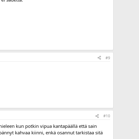
#9
#10
t mieleen kun potkin vipua kantapäällä että sain
ypännyt kahvaa kiinni, enkä osannut tarkistaa sitä