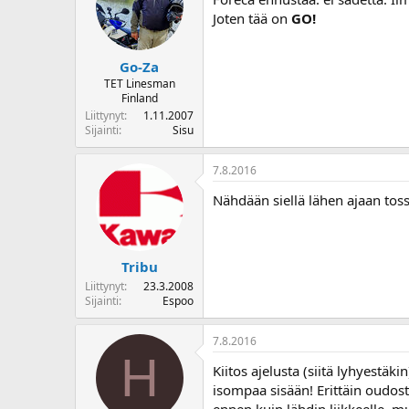
Joten tää on
GO!
Go-Za
TET Linesman
Finland
Liittynyt
1.11.2007
Sijainti
Sisu
7.8.2016
Nähdään siellä lähen ajaan toss
Tribu
Liittynyt
23.3.2008
Sijainti
Espoo
7.8.2016
H
Kiitos ajelusta (siitä lyhyestäk
isompaa sisään! Erittäin oudosti