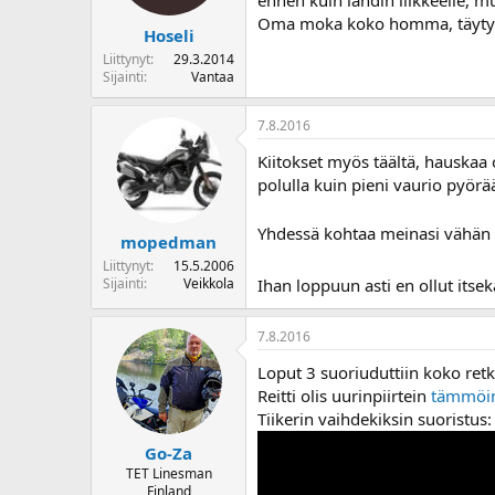
ennen kuin lähdin liikkeelle, mu
Oma moka koko homma, täytyy
Hoseli
Liittynyt
29.3.2014
Sijainti
Vantaa
7.8.2016
Kiitokset myös täältä, hauskaa 
polulla kuin pieni vaurio pyörä
Yhdessä kohtaa meinasi vähän u
mopedman
Liittynyt
15.5.2006
Ihan loppuun asti en ollut itsek
Sijainti
Veikkola
7.8.2016
Loput 3 suoriuduttiin koko retk
Reitti olis uurinpiirtein
tämmöi
Tiikerin vaihdekiksin suoristus:
Go-Za
TET Linesman
Finland