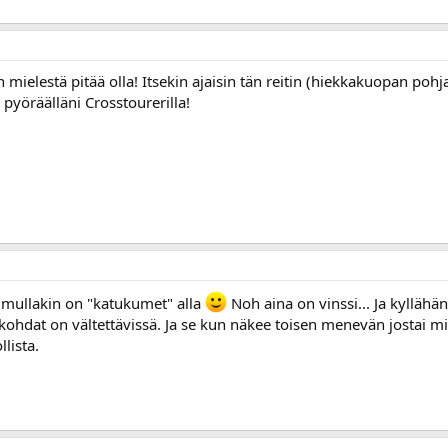
n mielestä pitää olla! Itsekin ajaisin tän reitin (hiekkakuopan p
 pyöräälläni Crosstourerilla!
 mullakin on "katukumet" alla
Noh aina on vinssi... Ja kyllähän
kohdat on vältettävissä. Ja se kun näkee toisen menevän jostai m
lista.