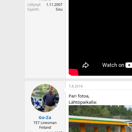
Liittynyt
1.11.2007
Sijainti
Sisu
7.8.2016
Pari fotoa,
Lähtöpaikalla:
Go-Za
TET Linesman
Finland