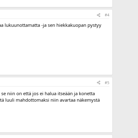
#4
ohjaa lukuunottamatta -ja sen hiekkakuopan pystyy
#5
 se niin on että jos ei halua itseään ja konetta
itä luuli mahdottomaksi niin avartaa näkemystä