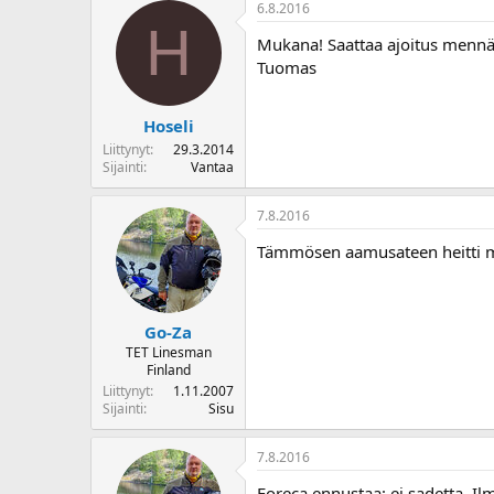
6.8.2016
H
Mukana! Saattaa ajoitus mennä t
Tuomas
Hoseli
Liittynyt
29.3.2014
Sijainti
Vantaa
7.8.2016
Tämmösen aamusateen heitti mutt
Go-Za
TET Linesman
Finland
Liittynyt
1.11.2007
Sijainti
Sisu
7.8.2016
Foreca ennustaa: ei sadetta. Il