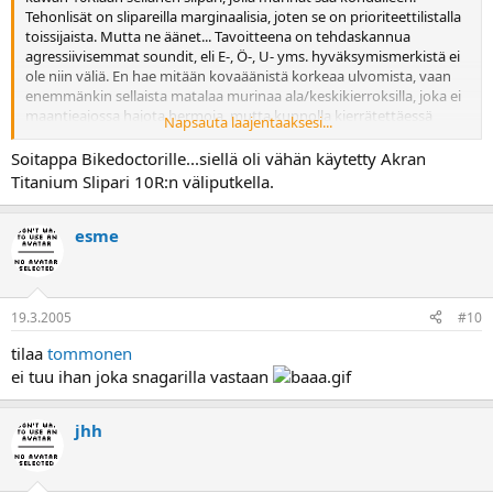
Tehonlisät on slipareilla marginaalisia, joten se on prioriteettilistalla
toissijaista. Mutta ne äänet... Tavoitteena on tehdaskannua
agressiivisemmat soundit, eli E-, Ö-, U- yms. hyväksymismerkistä ei
ole niin väliä. En hae mitään kovaäänistä korkeaa ulvomista, vaan
enemmänkin sellaista matalaa murinaa ala/keskikierroksilla, joka ei
maantieajossa hajota hermoja, mutta kunnolla kierrätettäessä
Napsauta laajentaaksesi...
kuulostaa siltä että voimaa on. Lähinnä kiikarissa on joko Akra tai
Yoshi, joista vaan Akrasta on itellä kokemusta. Varsinkin Akra-Yoshi -
Soitappa Bikedoctorille...siellä oli vähän käytetty Akran
vertailu kiinnostaa, jos on kokemuksia kannuista samassa pyörässä.
Titanium Slipari 10R:n väliputkella.
esme
19.3.2005
#10
tilaa
tommonen
ei tuu ihan joka snagarilla vastaan
jhh