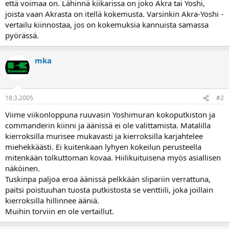
että voimaa on. Lähinnä kiikarissa on joko Akra tai Yoshi,
a
joista vaan Akrasta on itellä kokemusta. Varsinkin Akra-Yoshi -
vertailu kiinnostaa, jos on kokemuksia kannuista samassa
pyörässä.
mka
18.3.2005
#2
Viime viikonloppuna ruuvasin Yoshimuran kokoputkiston ja
commanderin kiinni ja äänissä ei ole valittamista. Matalilla
kierroksilla murisee mukavasti ja kierroksilla karjahtelee
miehekkäästi. Ei kuitenkaan lyhyen kokeilun perusteella
mitenkään tolkuttoman kovaa. Hiilikuituisena myös asiallisen
näköinen.
Tuskinpa paljoa eroa äänissä pelkkään slipariin verrattuna,
paitsi poistuuhan tuosta putkistosta se venttiili, joka joillain
kierroksilla hillinnee ääniä.
Muihin torviin en ole vertaillut.