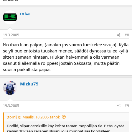
mka
19.3.2005
#8
No ihan liian paljon, (ainakin jos vaimo lueskelee sivuja). Kyllä
se yli puolentoista tuuskan menee, säädöt dynossa tulee kyllä
sitten samaan hintaan. Hiukan halvemmalla olis varmaan
saanut tilailemalla roippeet jostain Saksasta, mutta päätin
suosia paikallista pajaa.
Mizku75
19.3.2005
#9
(tomij @ Maalis. 18 2005 sanoi:
Dodiid, slipariostoksille käy kohta tämän mopoilijan tie. Pitäs löytää
kawan 10R:ään sellanen slipari, jolla murinat saa kohdalleen.