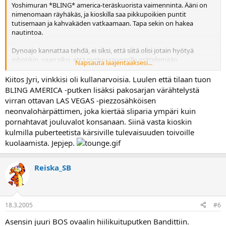
Yoshimuran *BLING* america-teräskuorista vaimenninta. Ääni on
nimenomaan räyhäkäs, ja kioskilla saa pikkupoikien puntit
tutisemaan ja kahvakäden vatkaamaan. Tapa sekin on hakea
nautintoa.
Dynoajo kannattaa tehdä, ei siksi, että siitä olisi jotain hyötyä
johonkin, vaan siksi, että pystyy snagarilla esittelemään
Napsauta laajentaaksesi...
dynolappua. Kannattaa pyytää "reipasta" korjauskerrointa, jotta
saadaan mahdollisimman näyttävä lapanderi.
Kiitos Jyri, vinkkisi oli kullanarvoisia. Luulen että tilaan tuon
BLING AMERICA -putken lisäksi pakosarjan värähtelystä
Sit jos ei ajaminen mutkatiellä oikein tunnu kulkevan, löytyy apu
virran ottavan LAS VEGAS -piezzosähköisen
lähempää kuin uskotkaan!
neonvalohärpättimen, joka kiertää sliparia ympäri kuin
pornahtavat jouluvalot konsanaan. Siinä vasta kioskin
mene tänne:
Miten teen pyörästäni katu-uskottavamman
kulmilla puberteetista kärsiville tulevaisuuden toivoille
kuolaamista. Jepjep.
Reiska_SB
Vitsiksi tämäkin viesti meni, no hard feelings!
Alkais jo ne ajokelit...
18.3.2005
#6
Asensin juuri BOS ovaalin hiilikuituputken Bandittiin.