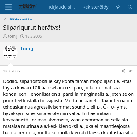
Kirjaudu sisään
Rekisteröidy
MP-tekniikka
Sliparigurut herätys!
K
A
tomij
18.3.2005
e
l
s
o
tomij
k
i
u
t
s
u
t
s
18.3.2005
#1
e
p
l
ä
Dodiid, slipariostoksille käy kohta tämän mopoilijan tie. Pitäs
u
i
löytää kawan 10R:ään sellanen slipari, jolla murinat saa
n
v
kohdalleen. Tehonlisät on slipareilla marginaalisia, joten se on
a
ä
prioriteettilistalla toissijaista. Mutta ne äänet... Tavoitteena on
l
tehdaskannua agressiivisemmat soundit, eli E-, Ö-, U- yms.
o
hyväksymismerkistä ei ole niin väliä. En hae mitään
i
t
kovaäänistä korkeaa ulvomista, vaan enemmänkin sellaista
t
matalaa murinaa ala/keskikierroksilla, joka ei maantieajossa
a
hajota hermoja, mutta kunnolla kierrätettäessä kuulostaa siltä
j