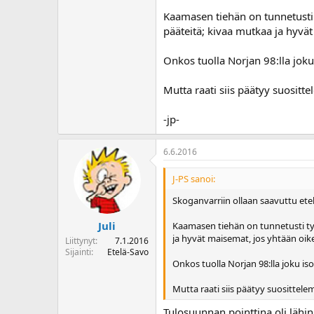
Kaamasen tiehän on tunnetusti 
pääteitä; kivaa mutkaa ja hyvä
Onkos tuolla Norjan 98:lla jo
Mutta raati siis päätyy suositt
-jp-
6.6.2016
J-PS sanoi:
Skoganvarriin ollaan saavuttu etel
Juli
Kaamasen tiehän on tunnetusti tyl
ja hyvät maisemat, jos yhtään oik
Liittynyt
7.1.2016
Sijainti
Etelä-Savo
Onkos tuolla Norjan 98:lla joku 
Mutta raati siis päätyy suosittel
Tulosuunnan pointtina oli lähin