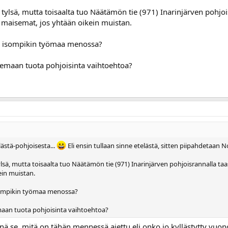
tylsä, mutta toisaalta tuo Näätämön tie (971) Inarinjärven pohjo
t maisemat, jos yhtään oikein muistan.
ku isompikin työmaa menossa?
elemaan tuota pohjoisinta vaihtoehtoa?
ästä-pohjoisesta...
Eli ensin tullaan sinne etelästä, sitten piipahdetaan 
sä, mutta toisaalta tuo Näätämön tie (971) Inarinjärven pohjoisrannalla ta
ein muistan.
isompikin työmaa menossa?
emaan tuota pohjoisinta vaihtoehtoa?
nä se, mitä on tähän mennessä ajettu eli onko jo kyllästytty vuono