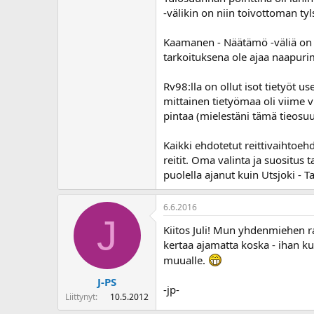
-välikin on niin toivottoman ty
Kaamanen - Näätämö -väliä on tul
tarkoituksena ole ajaa naapurim
Rv98:lla on ollut isot tietyöt
mittainen tietyömaa oli viime
pintaa (mielestäni tämä tieosu
Kaikki ehdotetut reittivaihtoe
reitit. Oma valinta ja suositu
puolella ajanut kuin Utsjoki -
6.6.2016
J
Kiitos Juli! Mun yhdenmiehen raat
kertaa ajamatta koska - ihan kut
muualle.
J-PS
-jp-
Liittynyt
10.5.2012