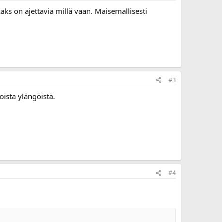
kaks on ajettavia millä vaan. Maisemallisesti
#3
oista ylängöistä.
#4