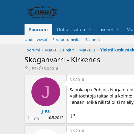
Foorumi
Uutta sisältöä
Jäsenet
Mot
Uudet viestit
Etsi foorumeilta
Säännöt
Foorumi
Matkailu ja reitit
Matkailu
Yleistä keskuste
Skoganvarri - Kirkenes
K
A
J-PS
3.6.2016
e
l
s
o
3.6.2016
k
i
J
Sanokaapa Pohjois-Norjan tuntij
u
t
s
u
Vaihtoehtoja taitaa olla kolme
t
s
Tanaan. Mikä näistä olisi mielly
e
p
J-PS
l
ä
-jp-
u
i
Liittynyt
10.5.2012
n
v
a
ä
3.6.2016
l