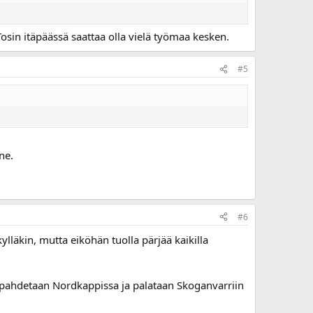
 Tosin itäpäässä saattaa olla vielä työmaa kesken.
#5
ne.
#6
kylläkin, mutta eiköhän tuolla pärjää kaikilla
 piipahdetaan Nordkappissa ja palataan Skoganvarriin