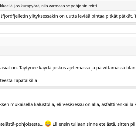
keellä. Jos kurapyörä, niin varmaan se pohjoisin reitti.
Ifjordfjelletin ylityksessäkin on uutta leviää pintaa pitkät pätkät.
asiat on. Täytynee käydä joskus ajelemassa ja päivittämässä tilan
eesta Tapatalkilla
ksen mukaisella kalustolla, eli VesiGessu on alla, asfalttirenkailla 
telästä-pohjoisesta...
Eli ensin tullaan sinne etelästä, sitten