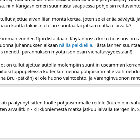
lsä, niin Karigasniemen suunnasta saapuessa pohjoisin reittivaihto
lut ajettua aivan liian monta kertaa, joten se ei enää säväytä. Ja 
aan kautta takaisin etelän suuntaa tai jatkaa matkaa laivalla?
 useamman vuoden Ifjordista itään. Käytännössä koko tieosuus on r
 vuonna juhannuksen aikaan
näillä paikkeilla
. Tästä lännen suuntaan
us menetti parannuksen myötä ison osan viehättävyydestään!).
hdot on tullut ajettua autolla molempiin suuntiin useamman kerra
s taitaisi loppupeleissä kuitenkin mennä pohjoisimmalle vaihtoehd
 Tana Bru -pätkän) ei ole huono vaihtoehto, ja Varanginvuonon ran
i päätyi nyt sitten tuolle pohjoisimmalle reitille (kuten olin vähän
en arvailitkin - Kirkkoniemestä matka jatkuu laivalla Bergeniin. Si