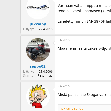
o
Varmaan vähän riippuu millä on l
i
tenojoki varsi, kaamasen (kurv
t
t
Lähetetty minun SM-G870F laitt
a
jukkaihy
j
Liittynyt
22.4.2015
a
3.6.2016
Mää menisin sitä Lakselv-Ifjord
seppo02
Liittynyt
21.4.2006
Sijainti
Pirkanmaa
3.6.2016
Mistä päin sinne Skoganvarriin
jukkaihy sanoi: