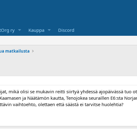
Org ry
Kauppa
Discord
lua matkailusta
at, mikä olisi se mukavin reitti siirtyä yhdessä ajopäivässä tuo o
: Kaamasen ja Näätämön kautta, Tenojokea seuraillen E6:sta Norjan
ttävin vaihtoehto, olettaen että säästä ei tarvitse huolehtia?