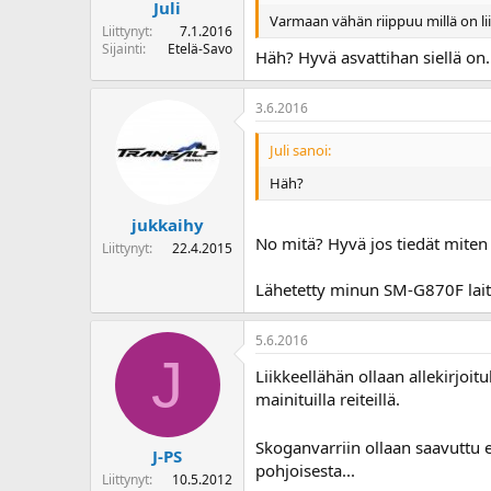
Juli
Varmaan vähän riippuu millä on liik
Liittynyt
7.1.2016
Sijainti
Etelä-Savo
Häh? Hyvä asvattihan siellä on. 
3.6.2016
Juli sanoi:
Häh?
jukkaihy
No mitä? Hyvä jos tiedät miten 
Liittynyt
22.4.2015
Lähetetty minun SM-G870F laitt
5.6.2016
J
Liikkeellähän ollaan allekirjoitu
mainituilla reiteillä.
Skoganvarriin ollaan saavuttu e
J-PS
pohjoisesta...
Liittynyt
10.5.2012