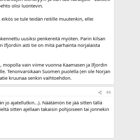
ehto olisi luontevin.
eikös se tule teidän reitille muutenkin, ellei
akennettu uusiksi penkereitä myöten. Parin kilsan
 Ifjordiin asti tie on mitä parhainta norjalaista
n, mopolla vain viime vuonna Kaamasen ja Ifjordin
olle. Tenonvarsikaan Suomen puolella (en ole Norjan
tatie kruunaa senkin vaihtoehdon.
#8
 jo ajatellutkin...). Näätämön tie jää sitten tällä
eltä sitten ajellaan takaisin pohjoiseen tai jonnekin