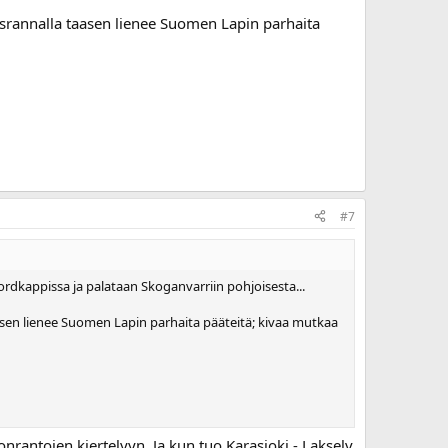
isrannalla taasen lienee Suomen Lapin parhaita
#7
Nordkappissa ja palataan Skoganvarriin pohjoisesta...
asen lienee Suomen Lapin parhaita pääteitä; kivaa mutkaa
nrantojen kiertelyyn. Ja kun tuo Karasjoki - Lakselv