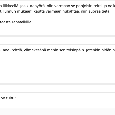
iikkeellä. Jos kurapyörä, niin varmaan se pohjoisin reitti. Ja ne 
it, Junnun mukaan) kautta varmaan nukahtaa, niin suoraa tietä.
eesta Tapatalkilla
-Tana -reittiä, viimekesänä menin sen toisinpäin. Jotenkin pidän n
 on tultu?