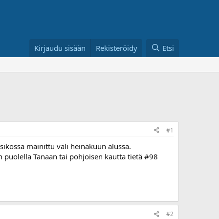
Kirjaudu sisään
Rekisteröidy
Etsi
#1
tsikossa mainittu väli heinäkuun alussa.
 puolella Tanaan tai pohjoisen kautta tietä #98
#2