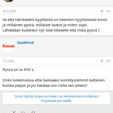
a
30.4.2005
#2
Se että häiritseekö kyytiläistä on tietenkin kyytiläisestä kiinni
ja millainen pyörä, millaiset laukut ja miten sopii.
Lähdetään kuitenkin nyt siitä liikkeelle että mikä pyörä ?
SeaWind
1.5.2005
#3
Pyörä on sv 650 s.
Onko kokemuksia että hankaako kiinnitysremmit katteisiin
kuinka paljon ja jos hankaa niin millä sen estäisi?
Sinun täytyy kirjautua sisään tai rekisteröityä voidaksesi
kirjoittaaksesi täällä.