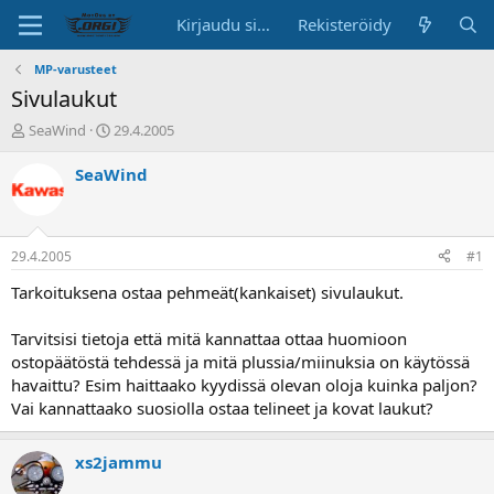
Kirjaudu sisään
Rekisteröidy
MP-varusteet
Sivulaukut
K
A
SeaWind
29.4.2005
e
l
s
o
SeaWind
k
i
u
t
s
u
t
s
29.4.2005
#1
e
p
l
ä
Tarkoituksena ostaa pehmeät(kankaiset) sivulaukut.
u
i
n
v
Tarvitsisi tietoja että mitä kannattaa ottaa huomioon
a
ä
ostopäätöstä tehdessä ja mitä plussia/miinuksia on käytössä
l
havaittu? Esim haittaako kyydissä olevan oloja kuinka paljon?
o
Vai kannattaako suosiolla ostaa telineet ja kovat laukut?
i
t
t
xs2jammu
a
j