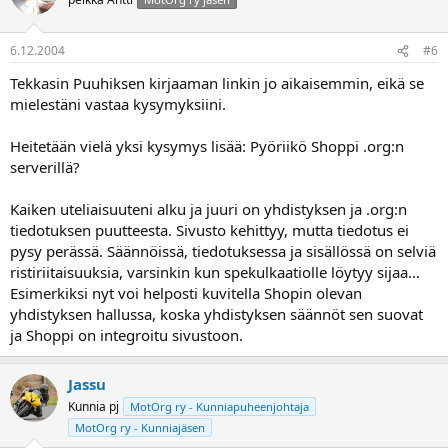
6.12.2004
#6
Tekkasin Puuhiksen kirjaaman linkin jo aikaisemmin, eikä se
mielestäni vastaa kysymyksiini.
Heitetään vielä yksi kysymys lisää: Pyöriikö Shoppi .org:n
serverillä?
Kaiken uteliaisuuteni alku ja juuri on yhdistyksen ja .org:n
tiedotuksen puutteesta. Sivusto kehittyy, mutta tiedotus ei
pysy perässä. Säännöissä, tiedotuksessa ja sisällössä on selviä
ristiriitaisuuksia, varsinkin kun spekulkaatiolle löytyy sijaa...
Esimerkiksi nyt voi helposti kuvitella Shopin olevan
yhdistyksen hallussa, koska yhdistyksen säännöt sen suovat
ja Shoppi on integroitu sivustoon.
Jassu
Kunnia pj
MotOrg ry - Kunniapuheenjohtaja
MotOrg ry - Kunniajäsen