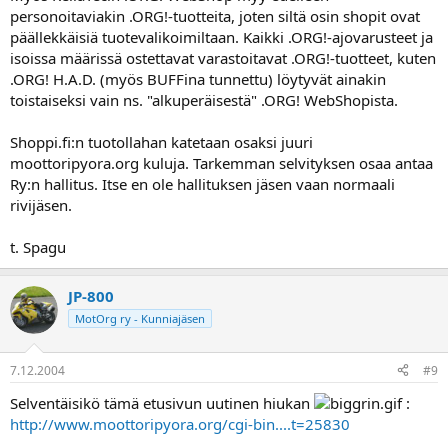
personoitaviakin .ORG!-tuotteita, joten siltä osin shopit ovat
päällekkäisiä tuotevalikoimiltaan. Kaikki .ORG!-ajovarusteet ja
isoissa määrissä ostettavat varastoitavat .ORG!-tuotteet, kuten
.ORG! H.A.D. (myös BUFFina tunnettu) löytyvät ainakin
toistaiseksi vain ns. "alkuperäisestä" .ORG! WebShopista.
Shoppi.fi:n tuotollahan katetaan osaksi juuri
moottoripyora.org kuluja. Tarkemman selvityksen osaa antaa
Ry:n hallitus. Itse en ole hallituksen jäsen vaan normaali
rivijäsen.
t. Spagu
JP-800
MotOrg ry - Kunniajäsen
7.12.2004
#9
Selventäisikö tämä etusivun uutinen hiukan
:
http://www.moottoripyora.org/cgi-bin....t=25830