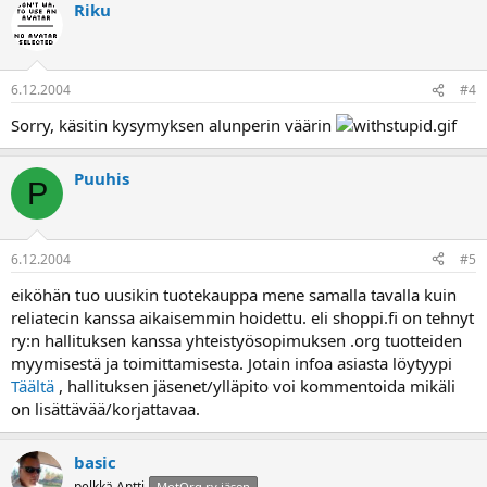
Riku
6.12.2004
#4
Sorry, käsitin kysymyksen alunperin väärin
Puuhis
P
6.12.2004
#5
eiköhän tuo uusikin tuotekauppa mene samalla tavalla kuin
reliatecin kanssa aikaisemmin hoidettu. eli shoppi.fi on tehnyt
ry:n hallituksen kanssa yhteistyösopimuksen .org tuotteiden
myymisestä ja toimittamisesta. Jotain infoa asiasta löytyypi
Täältä
, hallituksen jäsenet/ylläpito voi kommentoida mikäli
on lisättävää/korjattavaa.
basic
pelkkä Antti
MotOrg ry jäsen