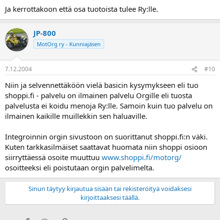
Ja kerrottakoon että osa tuotoista tulee Ry:lle.
JP-800
MotOrg ry - Kunniajäsen
7.12.2004
#10
Niin ja selvennettäköön vielä basicin kysymykseen eli tuo
shoppi.fi - palvelu on ilmainen palvelu Orgille eli tuosta
palvelusta ei koidu menoja Ry:lle. Samoin kuin tuo palvelu on
ilmainen kaikille muillekkin sen haluaville.
Integroinnin orgin sivustoon on suorittanut shoppi.fi:n väki.
Kuten tarkkasilmäiset saattavat huomata niin shoppi osioon
siirryttäessä osoite muuttuu
www.shoppi.fi/motorg/
osoitteeksi eli poistutaan orgin palvelimelta.
Sinun täytyy kirjautua sisään tai rekisteröityä voidaksesi
kirjoittaaksesi täällä.