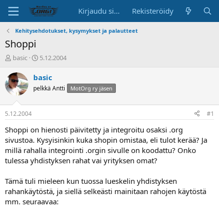
Kirjaudu sisään
Rekisteröidy
Kehitysehdotukset, kysymykset ja palautteet
Shoppi
K
A
basic
5.12.2004
e
l
s
o
basic
k
i
pelkkä Antti
MotOrg ry jäsen
u
t
s
u
t
s
5.12.2004
#1
e
p
l
ä
Shoppi on hienosti päivitetty ja integroitu osaksi .org
u
i
sivustoa. Kysyisinkin kuka shopin omistaa, eli tulot kerää? Ja
n
v
millä rahalla integrointi .orgin sivulle on koodattu? Onko
a
ä
tulessa yhdistyksen rahat vai yrityksen omat?
l
o
Tämä tuli mieleen kun tuossa lueskelin yhdistyksen
i
t
rahankäytöstä, ja siellä selkeästi mainitaan rahojen käytöstä
t
mm. seuraavaa:
a
j