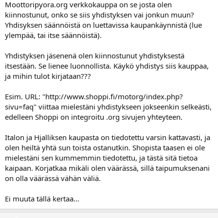
Moottoripyora.org verkkokauppa on se josta olen
kiinnostunut, onko se siis yhdistyksen vai jonkun muun?
Yhdisyksen säännöistä on luettavissa kaupankäynnistä (lue
ylempää, tai itse säännöistä).
Yhdistyksen jäsenenä olen kiinnostunut yhdistyksestä
itsestään. Se lienee luonnollista. Käykö yhdistys siis kauppaa,
ja mihin tulot kirjataan???
Esim. URL: "http://www.shoppi.fi/motorg/index.php?
sivu=faq" viittaa mielestäni yhdistykseen jokseenkin selkeästi,
edelleen Shoppi on integroitu .org sivujen yhteyteen.
Italon ja Hjalliksen kaupasta on tiedotettu varsin kattavasti, ja
olen heiltä yhtä sun toista ostanutkin. Shopista taasen ei ole
mielestäni sen kummemmin tiedotettu, ja tästä sitä tietoa
kaipaan. Korjatkaa mikäli olen väärässä, sillä taipumuksenani
on olla väärässä vähän väliä.
Ei muuta tällä kertaa...