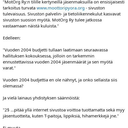
"MotOrg Ry:n tilille kertyneillä jäsenmaksuilla on ensisijaisesti
a
tarkoitus turvata
www.moottoripyora.org
- sivuston
tulevaisuus. Sivuston palvelin- ja tietoliikennekulut kasvavat
sivuston suosion myötä. MotOrg Ry tulee jatkossa
vastaamaan näistä kuluista."
Edelleen:
"Vuoden 2004 budjetti tullaan laatimaan seuraavassa
hallituksen kokouksessa, jolloin on tarkemmin
ennustettavissa vuoden 2004 jäsenmäärät ja sen myötä
varat."
Vuoden 2004 budjettia en ole nähnyt, ja onko sellaista siis
olemassa?
Ja vielä lainaus yhdistyksen säännöistä:
"2§ ...pitää yllä internet sivustoa voittoa tuottamatta sekä myy
jäsentuotteita, kuten T-paitoja, lippiksiä, hihamerkkejä jne."
Ei muuta...