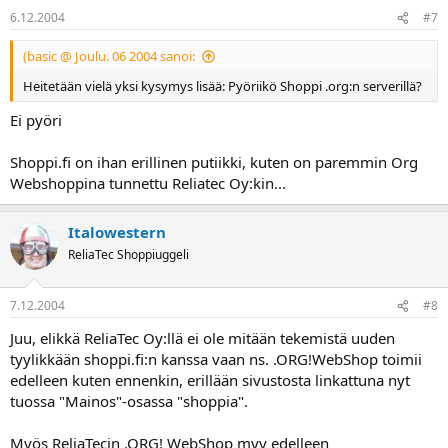
6.12.2004
#7
(basic @ Joulu. 06 2004 sanoi:
Heitetään vielä yksi kysymys lisää: Pyöriikö Shoppi .org:n serverillä?
Ei pyöri
Shoppi.fi on ihan erillinen putiikki, kuten on paremmin Org
Webshoppina tunnettu Reliatec Oy:kin...
Italowestern
ReliaTec Shoppiuggeli
7.12.2004
#8
Juu, elikkä ReliaTec Oy:llä ei ole mitään tekemistä uuden
tyylikkään shoppi.fi:n kanssa vaan ns. .ORG!WebShop toimii
edelleen kuten ennenkin, erillään sivustosta linkattuna nyt
tuossa "Mainos"-osassa "shoppia".
Myös ReliaTecin .ORG! WebShop myy edelleen