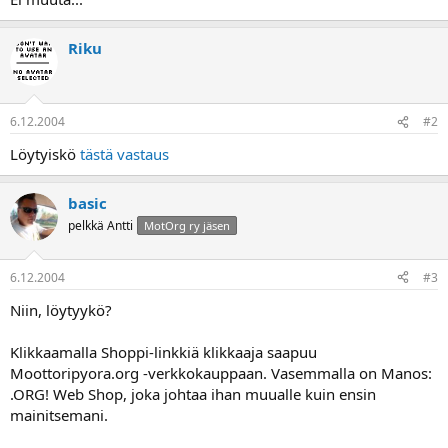
Riku
6.12.2004
#2
Löytyiskö
tästä vastaus
basic
pelkkä Antti
MotOrg ry jäsen
6.12.2004
#3
Niin, löytyykö?
Klikkaamalla Shoppi-linkkiä klikkaaja saapuu
Moottoripyora.org -verkkokauppaan. Vasemmalla on Manos:
.ORG! Web Shop, joka johtaa ihan muualle kuin ensin
mainitsemani.