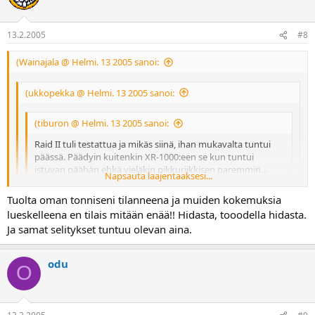
13.2.2005
#8
(Wainajala @ Helmi. 13 2005 sanoi:
(ukkopekka @ Helmi. 13 2005 sanoi:
(tiburon @ Helmi. 13 2005 sanoi:
Raid II tuli testattua ja mikäs siinä, ihan mukavalta tuntui
päässä. Päädyin kuitenkin XR-1000:een se kun tuntui
istuvan päähän ehkä vieläkin pikkuriikkisen paremmin...
Napsauta laajentaaksesi...
Maahantuojat ovat muuten laskeneet kypärien hintoja!
Esim. XR-1000:n hinta viime vuonna oli 520€, tänä vuonna
Tuolta oman tonniseni tilanneena ja muiden kokemuksia
Napsauta laajentaaksesi...
485€ -ja tuosta lähti vielä helposti -10% ihan vaan kysymällä.
lueskelleena en tilais mitään enää!! Hidasta, tooodella hidasta.
Täähän on jo suorastaan halpaa!
Napsauta laajentaaksesi...
Ja samat selitykset tuntuu olevan aina.
Oliko ko. potta yksvärinen vaikko "värikäs" (huono sana), näytttää
motoplussassa olevan jopa 100 egen ero hinnassa:
Nätimpi puolisko osti messuilta XR 1000:n 370 €:lla.
Halpaa - elämä on
odu
-musta 289 €
O
-färikäs 389 €
motoplus