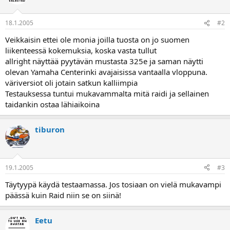
a
18.1.2005
#2
Veikkaisin ettei ole monia joilla tuosta on jo suomen
liikenteessä kokemuksia, koska vasta tullut
allright näyttää pyytävän mustasta 325e ja saman näytti
olevan Yamaha Centerinki avajaisissa vantaalla vloppuna.
väriversiot oli jotain satkun kalliimpia
Testauksessa tuntui mukavammalta mitä raidi ja sellainen
taidankin ostaa lähiaikoina
tiburon
19.1.2005
#3
Täytyypä käydä testaamassa. Jos tosiaan on vielä mukavampi
päässä kuin Raid niin se on siinä!
Eetu