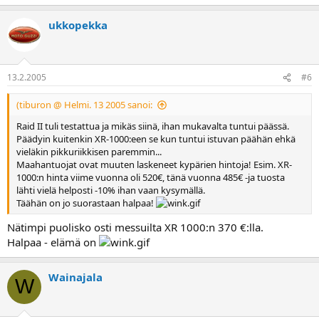
ukkopekka
13.2.2005
#6
(tiburon @ Helmi. 13 2005 sanoi:
Raid II tuli testattua ja mikäs siinä, ihan mukavalta tuntui päässä.
Päädyin kuitenkin XR-1000:een se kun tuntui istuvan päähän ehkä
vieläkin pikkuriikkisen paremmin...
Maahantuojat ovat muuten laskeneet kypärien hintoja! Esim. XR-
1000:n hinta viime vuonna oli 520€, tänä vuonna 485€ -ja tuosta
lähti vielä helposti -10% ihan vaan kysymällä.
Täähän on jo suorastaan halpaa!
Nätimpi puolisko osti messuilta XR 1000:n 370 €:lla.
Halpaa - elämä on
Wainajala
W