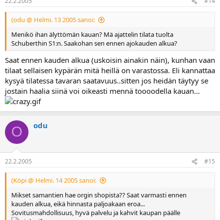
22.2.2005
#14
(odu @ Helmi. 13 2005 sanoi:
Menikö ihan älyttömän kauan? Mä ajattelin tilata tuolta
Schuberthin S1:n. Saakohan sen ennen ajokauden alkua?
Saat ennen kauden alkua (uskoisin ainakin näin), kunhan vaan
tilaat sellaisen kypärän mitä heillä on varastossa. Eli kannattaa
kysyä tilatessa tavaran saatavuus..sitten jos heidän täytyy se
jostain haalia siinä voi oikeasti mennä toooodella kauan...
odu
O
22.2.2005
#15
(Köpi @ Helmi. 14 2005 sanoi:
Mikset samantien hae orgin shopista?? Saat varmasti ennen
kauden alkua, eikä hinnasta paljoakaan eroa...
Sovitusmahdollisuus, hyvä palvelu ja kahvit kaupan päälle