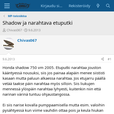
Kirjaudu sisään
Rekisteröidy
MP-tekniikka
Shadow ja narahtava etuputki
K
A
Chivas067
9.6.2013
e
l
s
o
Chivas067
k
i
u
t
s
u
t
s
9.6.2013
#1
e
p
l
ä
Honda shadow 750 vm 2005. Etuputki narahtaa jouston
u
i
kääntyessä nousuksi, siis jos painaa alapäin menee siististi
n
v
kasaan mutta paluun alkaessa narahtaa. Jos etujarru päällä
a
ä
vetää taakse päin narahtaa myös silloin. Siis liukujen
l
mennessä ylöspäin narahtaa lyhyesti, kuitenkin niin että
o
narinan värinä tuntuu ohjaustangossa.
i
t
t
Ei siis narise kovalla pumppaamisella mutta esim. valoihin
a
pysähtyessä kun viime vauhdin ottaa pois ja keula hiukan
j