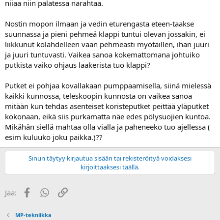
niiaa niin palatessa narahtaa.
a
Nostin mopon ilmaan ja vedin eturengasta eteen-taakse
suunnassa ja pieni pehmeä klappi tuntui olevan jossakin, ei
liikkunut kolahdelleen vaan pehmeästi myötäillen, ihan juuri
ja juuri tuntuvasti. Vaikea sanoa kokemattomana johtuiko
putkista vaiko ohjaus laakerista tuo klappi?
Putket ei pohjaa kovallakaan pumppaamisella, siinä mielessä
kaikki kunnossa, teleskoopin kunnosta on vaikea sanoa
mitään kun tehdas asenteiset koristeputket peittää yläputket
kokonaan, eikä siis purkamatta näe edes pölysuojien kuntoa.
Mikähän siellä mahtaa olla vialla ja paheneeko tuo ajellessa (
esim kuluuko joku paikka.)??
Sinun täytyy kirjautua sisään tai rekisteröityä voidaksesi
kirjoittaaksesi täällä.
Facebook
WhatsApp
Linkki
Jaa:
MP-tekniikka