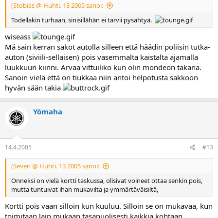
(Stobias @ Huhti. 13 2005 sanoi:
Todellakin turhaan, sinisillähän ei tarvii pysähtyä.
wiseass
Mä sain kerran sakot autolla silleen että häädin poliisin tutka-
auton (siviili-sellaisen) pois vasemmalta kaistalta ajamalla
luukkuun kiinni. Arvaa vittuiliko kun olin mondeon takana.
Sanoin vielä että on tiukkaa niin antoi helpotusta sakkoon
hyvän sään takia
Yömaha
14.4.2005
#13
(Seven @ Huhti. 13 2005 sanoi:
Onneksi on vielä kortti taskussa, olisivat voineet ottaa senkin pois,
mutta tuntuivat ihan mukavilta ja ymmärtäväisiltä,
Kortti pois vaan silloin kun kuuluu. Silloin se on mukavaa, kun
toimitaan lain mukaan tasapuolisesti kaikkia kohtaan.