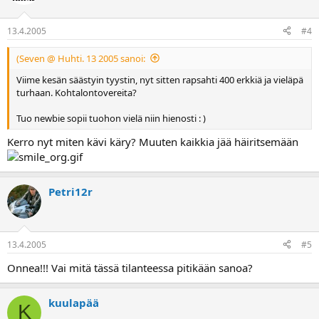
13.4.2005
#4
(Seven @ Huhti. 13 2005 sanoi:
Viime kesän säästyin tyystin, nyt sitten rapsahti 400 erkkiä ja vieläpä
turhaan. Kohtalontovereita?
Tuo newbie sopii tuohon vielä niin hienosti : )
Kerro nyt miten kävi käry? Muuten kaikkia jää häiritsemään
Petri12r
13.4.2005
#5
Onnea!!! Vai mitä tässä tilanteessa pitikään sanoa?
kuulapää
K