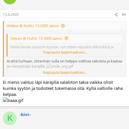
13.4.2005
#6
(Heksa @ Huhti. 13 2005 sanoi:
(Seven @ Huhti. 13 2005 sanoi:
Viime kesän säästyin tyystin, nyt sitten rapsahti 400 erkkiä ja
vieläpä turhaan.
Napsauta laajentaaksesi...
Ai että turhaan, sittenhän sulla on helppo valittaa sakoista ja kaataa
se viimeistään käräjillä.
Napsauta laajentaaksesi...
Joo... kyl mä hokasin, mut oli ihan pakko.
Ei menis valitus läpi käräjillä salaliiton takia vaikka olisit
kuinka syytön ja todisteet tukemassa sitä. Kyllä valtiolle raha
kelpaa.
-kivi-
K