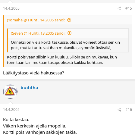
14.4.2005
#15
(Yömaha @ Huhti. 14 2005 sanoi:
(Seven @ Huhti. 13 2005 sanoi:
Onneksi on vielä kortti taskussa, olisivat voineet ottaa senkin
pois, mutta tuntuivat ihan mukavilta ja ymmärtäväisiltä,
Kortti pois vaan silloin kun kuuluu. Silloin se on mukavaa, kun
toimitaan lain mukaan tasapuolisesti kaikkia kohtaan.
Lääkitystaso vielä hakusessa?
buddha
14.4.2005
#16
Koita kestää.
Viikon kerkesin ajella mopolla.
Kortti pois vanhojen sakkojen takia.