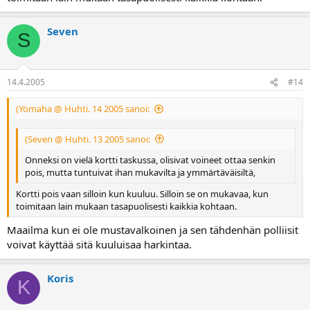
Seven
S
14.4.2005
#14
(Yömaha @ Huhti. 14 2005 sanoi:
(Seven @ Huhti. 13 2005 sanoi:
Onneksi on vielä kortti taskussa, olisivat voineet ottaa senkin
pois, mutta tuntuivat ihan mukavilta ja ymmärtäväisiltä,
Kortti pois vaan silloin kun kuuluu. Silloin se on mukavaa, kun
toimitaan lain mukaan tasapuolisesti kaikkia kohtaan.
Maailma kun ei ole mustavalkoinen ja sen tähdenhän polliisit
voivat käyttää sitä kuuluisaa harkintaa.
Koris
K