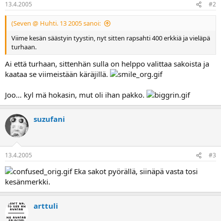
13.4.2005
#2
a
(Seven @ Huhti. 13 2005 sanoi:
Viime kesän säästyin tyystin, nyt sitten rapsahti 400 erkkiä ja vieläpä
turhaan.
Ai että turhaan, sittenhän sulla on helppo valittaa sakoista ja
kaataa se viimeistään käräjillä.
Joo... kyl mä hokasin, mut oli ihan pakko.
suzufani
13.4.2005
#3
Eka sakot pyörällä, siinäpä vasta tosi
kesänmerkki.
arttuli