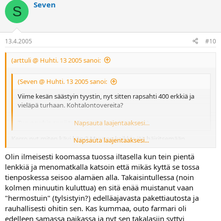
Seven
S
13.4.2005
#10
(arttuli @ Huhti. 13 2005 sanoi:
(Seven @ Huhti. 13 2005 sanoi:
Viime kesän säästyin tyystin, nyt sitten rapsahti 400 erkkiä ja
vieläpä turhaan. Kohtalontovereita?
Tuo newbie sopii tuohon vielä niin hienosti : )
Napsauta laajentaaksesi...
Kerro nyt miten kävi käry? Muuten kaikkia jää häiritsemään
Napsauta laajentaaksesi...
Olin ilmeisesti koomassa tuossa iltasella kun tein pientä
lenkkiä ja menomatkalla katsoin että mikäs kyttä se tossa
tienposkessa seisoo alamäen alla. Takaisintullessa (noin
kolmen minuutin kuluttua) en sitä enää muistanut vaan
"hermostuin" (tylsistyin?) edelläajavasta pakettiautosta ja
rauhallisesti ohitin sen. Kas kummaa, outo farmari oli
edelleen samassa paikassa ja nyt sen takalasiin syttyi