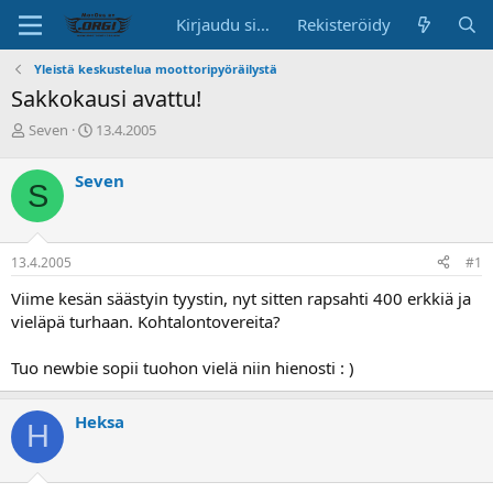
Kirjaudu sisään
Rekisteröidy
Yleistä keskustelua moottoripyöräilystä
Sakkokausi avattu!
K
A
Seven
13.4.2005
e
l
s
o
Seven
S
k
i
u
t
s
u
t
s
13.4.2005
#1
e
p
l
ä
Viime kesän säästyin tyystin, nyt sitten rapsahti 400 erkkiä ja
u
i
vieläpä turhaan. Kohtalontovereita?
n
v
a
ä
Tuo newbie sopii tuohon vielä niin hienosti : )
l
o
i
Heksa
t
H
t
a
j