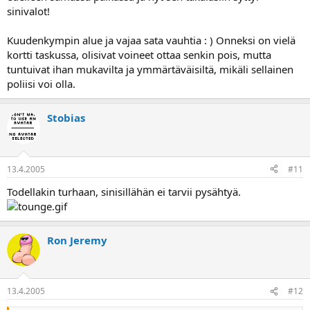
sinivalot!
Kuudenkympin alue ja vajaa sata vauhtia : ) Onneksi on vielä
kortti taskussa, olisivat voineet ottaa senkin pois, mutta
tuntuivat ihan mukavilta ja ymmärtäväisiltä, mikäli sellainen
poliisi voi olla.
Stobias
13.4.2005
#11
Todellakin turhaan, sinisillähän ei tarvii pysähtyä.
Ron Jeremy
13.4.2005
#12