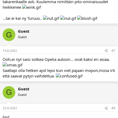
takarenkaalle asti. Kuulemma nimittäin pito-ominaisuudet
heikkenee
...tai ei kai ny Turuus..
Guest
G
Guest
19.8.2002
#7
Ööh,ei nyt saisi sotkea Opelia autoon... ovat kaksi eri asiaa.
Saattapi olla hetken ajot lepo kun viet pajaan mopon,mosa irti
että saavat pytyn vaihdettua.
Guest
G
Guest
25.8.2002
#8
Juu!