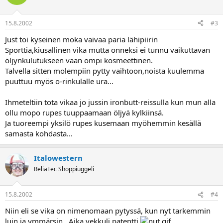
15.8.2002
#3
Just toi kyseinen moka vaivaa paria lähipiirin
Sporttia,kiusallinen vika mutta onneksi ei tunnu vaikuttavan
öljynkulutukseen vaan ompi kosmeettinen.
Talvella sitten molempiin pytty vaihtoon,noista kuulemma
puuttuu myös o-rinkulalle ura...
Ihmeteltiin tota vikaa jo jussin ironbutt-reissulla kun mun alla
ollu mopo rupes tuuppaamaan öljyä kylkiinsä.
Ja tuoreempi yksilö rupes kusemaan myöhemmin kesällä
samasta kohdasta...
Italowestern
ReliaTec Shoppiuggeli
15.8.2002
#4
Niin eli se vika on nimenomaan pytyssä, kun nyt tarkemmin
luin ja ymmärsin.. Aika vekkuli patentti