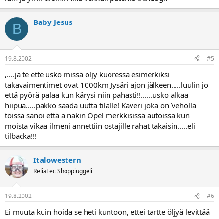
Baby Jesus
B
19.8.2002
#5
,....ja te ette usko missä oljy kuoressa esimerkiksi
takavaimentimet ovat 1000km Jysäri ajon jälkeen.....luulin jo
että pyörä palaa kun kärysi niin pahasti!!......usko alkaa
hiipua.....pakko saada uutta tilalle! Kaveri joka on Veholla
töissä sanoi että ainakin Opel merkkisissä autoissa kun
moista vikaa ilmeni annettiin ostajille rahat takaisin.....eli
tilbacka!!!
Italowestern
ReliaTec Shoppiuggeli
19.8.2002
#6
Ei muuta kuin hoida se heti kuntoon, ettei tartte öljyä levittää