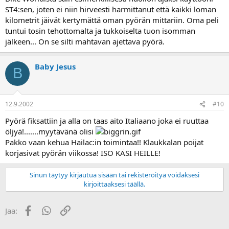
ST4:sen, joten ei niin hirveesti harmittanut että kaikki loman
kilometrit jäivät kertymättä oman pyörän mittariin. Oma peli
tuntui tosin tehottomalta ja tukkoiselta tuon isomman
jälkeen... On se silti mahtavan ajettava pyörä.
Baby Jesus
B
12.9.2002
#10
Pyörä fiksattiin ja alla on taas aito Italiaano joka ei ruuttaa
öljyä!.......myytävänä olisi
Pakko vaan kehua Hailac:in toimintaa!! Klaukkalan poijat
korjasivat pyörän viikossa! ISO KÄSI HEILLE!
Sinun täytyy kirjautua sisään tai rekisteröityä voidaksesi
kirjoittaaksesi täällä.
Facebook
WhatsApp
Linkki
Jaa: