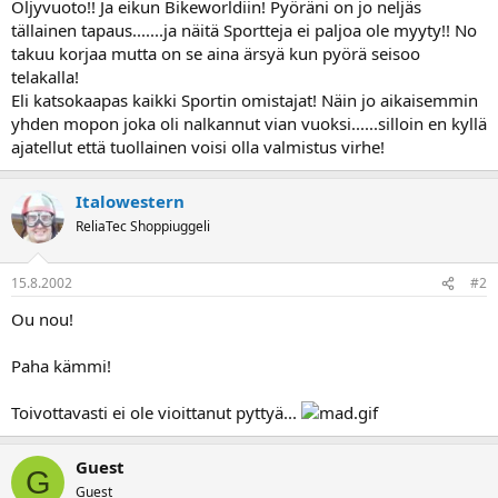
Öljyvuoto!! Ja eikun Bikeworldiin! Pyöräni on jo neljäs
a
tällainen tapaus.......ja näitä Sportteja ei paljoa ole myyty!! No
takuu korjaa mutta on se aina ärsyä kun pyörä seisoo
telakalla!
Eli katsokaapas kaikki Sportin omistajat! Näin jo aikaisemmin
yhden mopon joka oli nalkannut vian vuoksi......silloin en kyllä
ajatellut että tuollainen voisi olla valmistus virhe!
Italowestern
ReliaTec Shoppiuggeli
15.8.2002
#2
Ou nou!
Paha kämmi!
Toivottavasti ei ole vioittanut pyttyä...
Guest
G
Guest