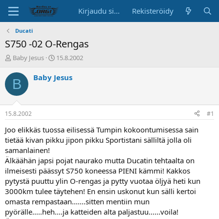
Kirjaudu sisään
Rekisteröidy
Ducati
S750 -02 O-Rengas
K
A
Baby Jesus
15.8.2002
e
l
s
o
Baby Jesus
B
k
i
u
t
s
u
t
s
15.8.2002
#1
e
p
l
ä
Joo elikkäs tuossa eilisessä Tumpin kokoontumisessa sain
u
i
tietää kivan pikku jipon pikku Sportistani sälliltä jolla oli
n
v
samanlainen!
a
ä
Älkäähän japsi pojat naurako mutta Ducatin tehtaalta on
l
ilmeisesti päässyt S750 koneessa PIENI kämmi! Kakkos
o
pytystä puuttu ylin O-rengas ja pytty vuotaa öljyä heti kun
i
t
3000km tulee täytehen! En ensin uskonut kun sälli kertoi
t
omasta rempastaan.......sitten mentiin mun
a
pyörälle.....heh....ja katteiden alta paljastuu......voila!
j