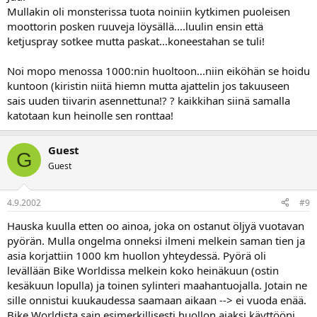
Mullakin oli monsterissa tuota noiniin kytkimen puoleisen
moottorin posken ruuveja löysällä....luulin ensin että
ketjuspray sotkee mutta paskat...koneestahan se tuli!
Noi mopo menossa 1000:nin huoltoon...niin eiköhän se hoidu
kuntoon (kiristin niitä hiemn mutta ajattelin jos takuuseen
sais uuden tiivarin asennettuna!? ? kaikkihan siinä samalla
katotaan kun heinolle sen ronttaa!
Guest
G
Guest
4.9.2002
#9
Hauska kuulla etten oo ainoa, joka on ostanut öljyä vuotavan
pyörän. Mulla ongelma onneksi ilmeni melkein saman tien ja
asia korjattiin 1000 km huollon yhteydessä. Pyörä oli
levällään Bike Worldissa melkein koko heinäkuun (ostin
kesäkuun lopulla) ja toinen sylinteri maahantuojalla. Jotain ne
sille onnistui kuukaudessa saamaan aikaan --> ei vuoda enää.
Bike Worldista sain esimerkillisesti huollon ajaksi käyttööni